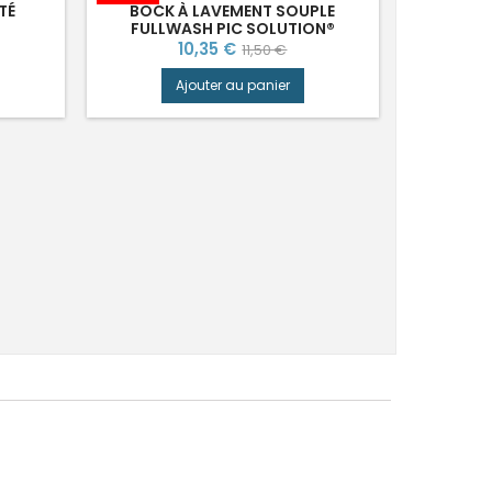
TÉ
BOCK À LAVEMENT SOUPLE
FULLWASH PIC SOLUTION®
Prix
Prix
10,35 €
11,50 €
de
Ajouter au panier
base