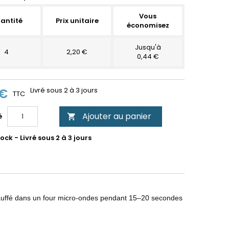
Vous
antité
Prix unitaire
économisez
Jusqu'à
4
2,20 €
0,44 €
 €
Livré sous 2 à 3 jours
TTC
Ajouter au panier
é

ock - Livré sous 2 à 3 jours
chauffé dans un four micro-ondes pendant 15–20 secondes