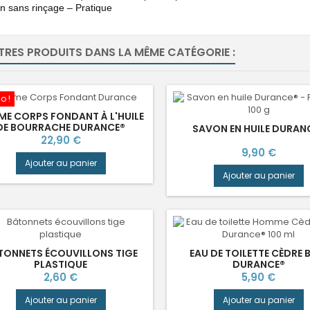
on sans rinçage – Pratique
TRES PRODUITS DANS LA MÊME CATÉGORIE :
o !
ME CORPS FONDANT À L'HUILE
DE BOURRACHE DURANCE®
SAVON EN HUILE DURAN
Prix
22,90 €
Prix
9,90 €
Ajouter au panier
Ajouter au panier
TONNETS ÉCOUVILLONS TIGE
EAU DE TOILETTE CÈDRE 
PLASTIQUE
DURANCE®
Prix
Prix
2,60 €
5,90 €
Ajouter au panier
Ajouter au panier