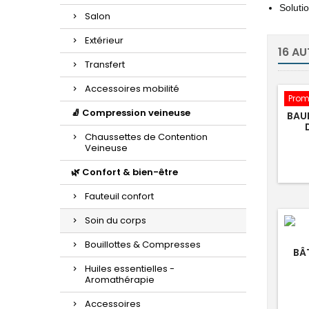
Soluti
Salon
Extérieur
16 AU
Transfert
Accessoires mobilité
Prom
🧦 Compression veineuse
BAU
Chaussettes de Contention
Veineuse
🌿 Confort & bien-être
Fauteuil confort
Soin du corps
Bouillottes & Compresses
BÂ
Huiles essentielles -
Aromathérapie
Accessoires