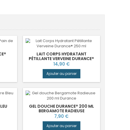
CE®
LAIT CORPS HYDRATANT
PÉTILLANTE VERVEINE DURANCE®
Prix
14,90 €
Ajouter au panier
BLEU
GEL DOUCHE DURANCE® 200 ML
BERGAMOTE RADIEUSE
Prix
7,90 €
Ajouter au panier