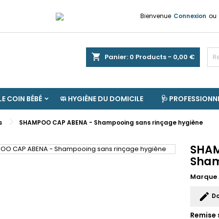
Bienvenue
Connexion
ou
shopping_cart
Panier:
0
Products - 0,00 €
 LE COIN BÉBÉ
🧼 HYGIÈNE DU DOMICILE
🩺 PROFESSIONN
s
SHAMPOO CAP ABENA - Shampooing sans rinçage hygiène
SHAM
Sham
Marque
edit
Do
Remise 