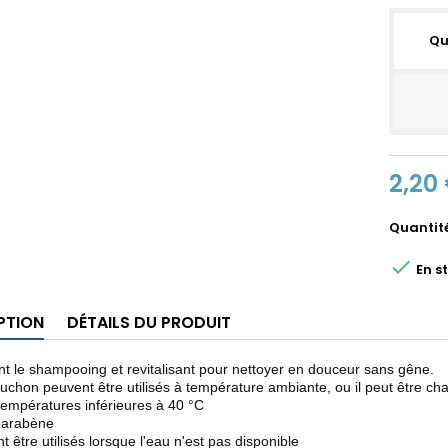
Qu
2,20
Quantit

En st
PTION
DÉTAILS DU PRODUIT
nt le shampooing et revitalisant pour nettoyer en douceur sans gêne.
uchon peuvent être utilisés à température ambiante, ou il peut être 
températures inférieures à 40 °C
parabène
 être utilisés lorsque l'eau n'est pas disponible