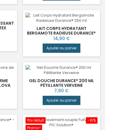
ISSANT
TEX
LAIT CORPS HYDRATANT
BERGAMOTE RADIEUSE DURANCE®
Prix
14,90 €
Ajouter au panier
ORME
GEL DOUCHE DURANCE® 200 ML
ALOVA
PÉTILLANTE VERVEINE
Prix
7,90 €
Ajouter au panier
Prix réduit
-10%
Promo !