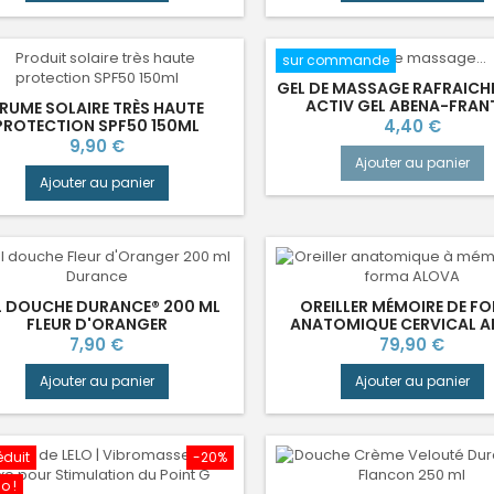
sur commande
GEL DE MASSAGE RAFRAICH
ACTIV GEL ABENA-FRAN
RUME SOLAIRE TRÈS HAUTE
Prix
PROTECTION SPF50 150ML
4,40 €
Prix
9,90 €
Ajouter au panier
Ajouter au panier
L DOUCHE DURANCE® 200 ML
OREILLER MÉMOIRE DE F
FLEUR D'ORANGER
ANATOMIQUE CERVICAL 
Prix
Prix
7,90 €
79,90 €
Ajouter au panier
Ajouter au panier
réduit
-20%
o !