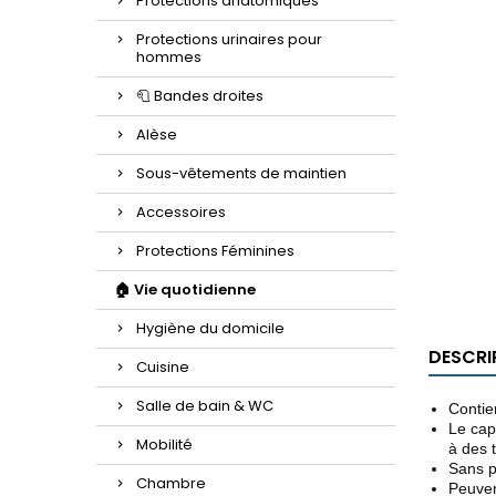
Protections anatomiques
Protections urinaires pour
hommes
🧻 Bandes droites
Alèse
Sous-vêtements de maintien
Accessoires
Protections Féminines
🏠 Vie quotidienne
Hygiène du domicile
DESCRI
Cuisine
Salle de bain & WC
Contie
Le cap
Mobilité
à des 
Sans 
Chambre
Peuvent