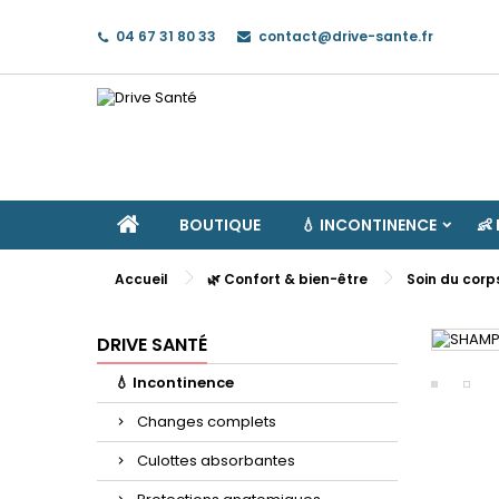
04 67 31 80 33
contact@drive-sante.fr
BOUTIQUE
💧 INCONTINENCE
👶
Accueil
🌿 Confort & bien-être
Soin du corp
DRIVE SANTÉ
💧 Incontinence
Changes complets
Culottes absorbantes