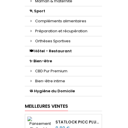
Maman & maternité
🏃 Sport
Compléments alimentaires
Préparation et récupération
Orthèses Sportives
🍽️ Hôtel - Restaurant
✨ Bien-être
CBD Pur Premium
Bien-être intime
🧼 Hygiène du Domicile
MEILLEURES VENTES
STATLOCK PICC PLUS — DISPOSITIF DE FIXATION CATHÉTER
Prix