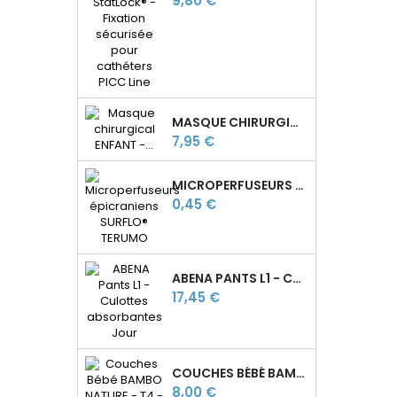
9,80 €
MASQUE CHIRURGICAL ENFANT - TYPE II - 3 PLIS - FABRIQUÉ EN FRANCE
Prix
7,95 €
MICROPERFUSEURS ÉPICRANIENS SURFLO® TERUMO
Prix
0,45 €
ABENA PANTS L1 - CULOTTES ABSORBANTES JOUR
Prix
17,45 €
COUCHES BÉBÉ BAMBO NATURE T4 - L - 7 À 14 KG
Prix
8,00 €