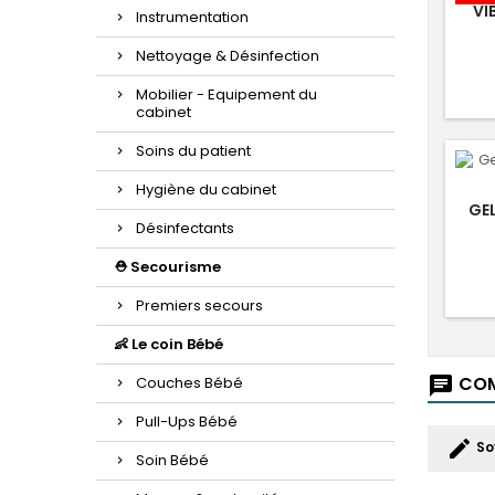
VI
Instrumentation
Nettoyage & Désinfection
Mobilier - Equipement du
cabinet
Soins du patient
Hygiène du cabinet
GE
Désinfectants
⛑️ Secourisme
Premiers secours
👶 Le coin Bébé
COM
chat
Couches Bébé
Pull-Ups Bébé
edit
So
Soin Bébé