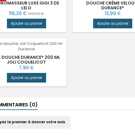
BROMASSEUR LUXE GIGI 3 DE
DOUCHE CRÈME VELOU
LELO
DURANCE®
Prix
Prix
Prix
119,20 €
13,90 €
149,00 €
de
Ajouter au panier
Ajouter au panier
base
L DOUCHE DURANCE® 200 ML
JOLI COQUELICOT
Prix
7,90 €
Ajouter au panier
MENTAIRES (0)
yez le premier à donner votre avis