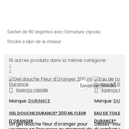
Sachet de 80 lingettes avec fermeture clipsée.
Stocké à labri de la chaleur.
16 autres produits dans la même catégorie :
>
<
favorite_border


Aperçu rapide
Aperçu rapi
Marque:
DURANCE
Marque:
DURA
GEL DOUCHE DURANCE® 200 ML FLEUR
EAU DE TOILETTE
D'ORANGER
DURANCE®
Un gel douche fleur d'oranger pour
Laissez-vous sé