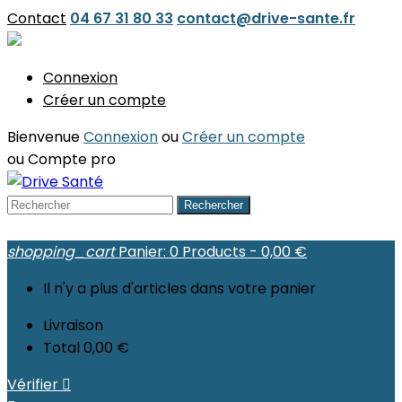
Contact
04 67 31 80 33
contact@drive-sante.fr
Connexion
Créer un compte
Bienvenue
Connexion
ou
Créer un compte
ou
Compte pro
Rechercher
shopping_cart
Panier:
0
Products - 0,00 €
Il n'y a plus d'articles dans votre panier
Livraison
Total
0,00 €
Vérifier
