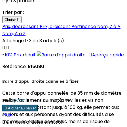
Il y a 3 produits.
Trier par :
Choisir

Prix, décroissant
Prix, croissant
Pertinence
Nom, Z à A
Nom, A à Z
Affichage 1-3 de 3 article(s)


-10%
Prix réduit

Aperçu rapide
Référence:
815080
Barre d'appui droite cannelée à fixer
Cette barre d'appui cannelée, de 35 mm de diamètre,
se fixe facilement au mur (chevilles et vis non
Prix
8,82 €
Prix de base
9,80 €
fournies). Supportant jusqu'à 100 kg, elle permet aux

Ajouter au panier
seniors et aux personnes ayant des difficultés à se
Plus
mouvoir de se déplacer avec moins de risque de

Derniers articles en stock