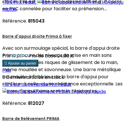
chutes. Elle est dotée de coudes en ABS et d'un corps
-10%
Prix réduit

Aperçu
en PVC cannelée pour faciliter sa préhension....
rapide
Référence:
815043
Barre d'appui droite Prima à fixer
Avec son surmoulage spécial, la barre d'appui droite
Prima procure des niveaux de prise en main sans
Prix
22,32 €
Prix de base
24,80 €
égaux et réduit les risques de glissement de la main,

Ajouter au panier
même mouillée et savonneuse. Une barre métallique
Plus
est moulée à l'intérieur de la barre d'appui pour

Derniers articles en stock
conférer à celle-ci une résistance exceptionnelle. Les
-10%
sur commande
Prix réduit
barres d'appui Prima sont très résistantes,...

Aperçu rapide
Référence:
812027
Barre de Relèvement PRIMA