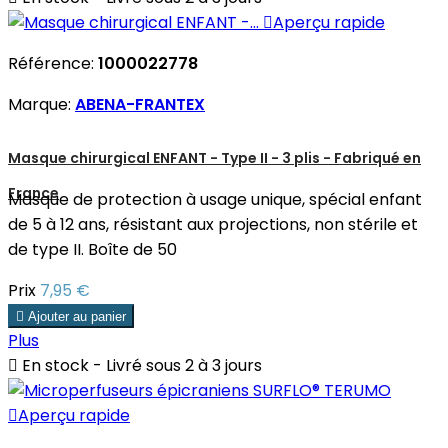

Aperçu rapide
Référence:
1000022778
Marque:
ABENA-FRANTEX
Masque chirurgical ENFANT - Type II - 3 plis - Fabriqué en
France
Masque de protection à usage unique, spécial enfant
de 5 à 12 ans, résistant aux projections, non stérile et
de type II. Boîte de 50
Prix
7,95 €

Ajouter au panier
Plus

En stock - Livré sous 2 à 3 jours

Aperçu rapide