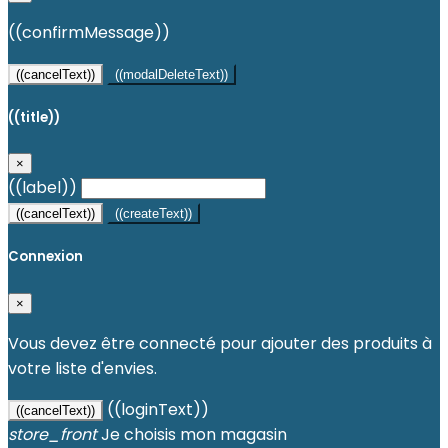
((confirmMessage))
((cancelText))
((modalDeleteText))
((title))
×
((label))
((cancelText))
((createText))
Connexion
×
Vous devez être connecté pour ajouter des produits à
votre liste d'envies.
((loginText))
((cancelText))
store_front
Je choisis mon magasin