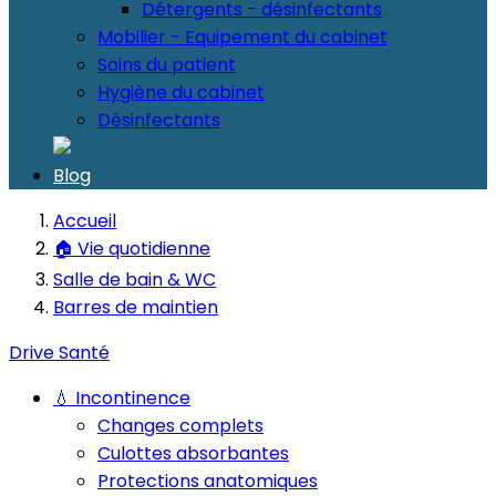
Détergents - désinfectants
Mobilier - Equipement du cabinet
Soins du patient
Hygiène du cabinet
Désinfectants
Blog
Accueil
🏠 Vie quotidienne
Salle de bain & WC
Barres de maintien
Drive Santé
💧 Incontinence
Changes complets
Culottes absorbantes
Protections anatomiques