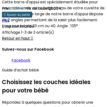
Cette barre d'appui est spécialement étudiée pour
vous relever de votre baignoire ou de votre cuvette de
Prix
25,20 €
Prix de base
28,00 €
toilettes. La prise large de notre barre d'appui dispose

Ajouter au panier
de 2 angles permettant de la saisir plus facilement.
Plus
Longueur totale 33 cm ou 40. Angle : 135°

sur commande
Affichage 1-3 de 3 article(s)
Retour en haut

Suivez-nous sur Facebook
Facebook
Guide d'achat bébé
Choisissez les couches idéales
pour votre bébé
Répondez à quelques questions pour obtenir une