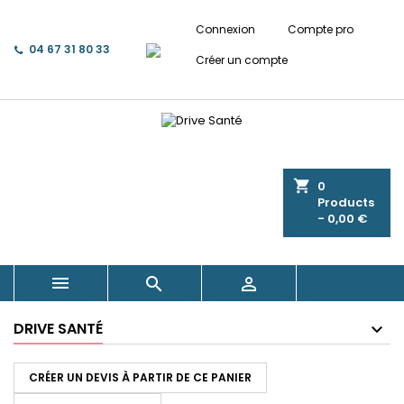
Connexion
Compte pro
04 67 31 80 33
Créer un compte
shopping_cart
0
Products
- 0,00 €



DRIVE SANTÉ
CRÉER UN DEVIS À PARTIR DE CE PANIER