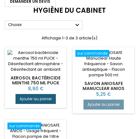
DEMANDER UN DEVIS
HYGIÈNE DU CABINET

Choisir
Affichage 1-3 de 3 article(s)
sur commande
AEROSOL BACTÉRICIDE
MENTHE 750 ML PUCK
SAVON ANIOSAFE
Prix
8,90 €
MANUCLEAR ANIOS
HAUTE FRÉQUENCE -
Prix
5,25 €
SAVON ANTISEPTIQUE
Ajouter au panier
Ajouter au panier
sur commande