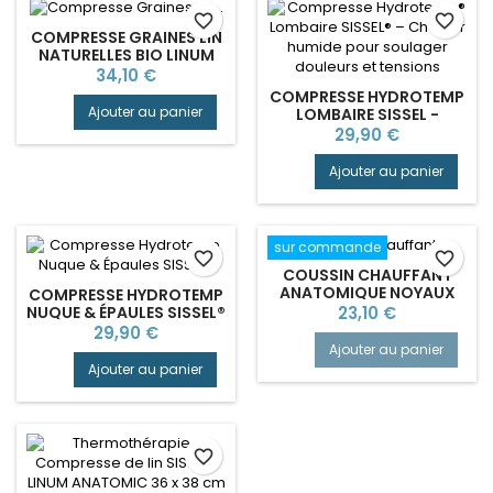
favorite_border
favorite_border
COMPRESSE GRAINES LIN
NATURELLES BIO LINUM
CERVICAL CLASSIC SISSEL
Prix
34,10 €
COMPRESSE HYDROTEMP
Ajouter au panier
LOMBAIRE SISSEL -
CHALEUR HUMIDE
Prix
29,90 €
Ajouter au panier
sur commande
favorite_border
favorite_border
COUSSIN CHAUFFANT
ANATOMIQUE NOYAUX
COMPRESSE HYDROTEMP
CERISES NATURELS SISSEL
Prix
NUQUE & ÉPAULES SISSEL®
23,10 €
Prix
29,90 €
Ajouter au panier
Ajouter au panier
favorite_border