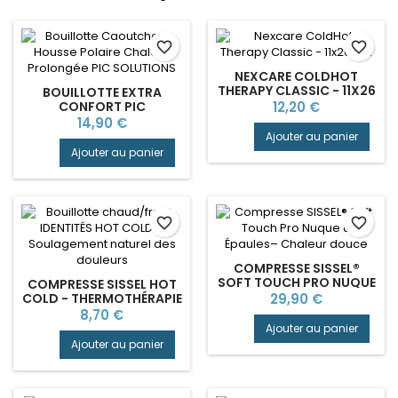
favorite_border
favorite_border
NEXCARE COLDHOT
THERAPY CLASSIC - 11X26
BOUILLOTTE EXTRA
CM
Prix
CONFORT PIC
12,20 €
SOLUTION®
Prix
14,90 €
Ajouter au panier
Ajouter au panier
favorite_border
favorite_border
COMPRESSE SISSEL®
SOFT TOUCH PRO NUQUE
COMPRESSE SISSEL HOT
& ÉPAULES– CHALEUR
Prix
COLD - THERMOTHÉRAPIE
29,90 €
DOUCE
CHAUD/FROID
Prix
8,70 €
Ajouter au panier
Ajouter au panier