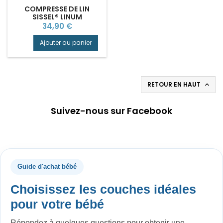
COMPRESSE DE LIN
SISSEL® LINUM
ANATOMIC 36 X 38 CM
Prix
34,90 €
Ajouter au panier
RETOUR EN HAUT

Suivez-nous sur Facebook
Guide d'achat bébé
Choisissez les couches idéales
pour votre bébé
Répondez à quelques questions pour obtenir une