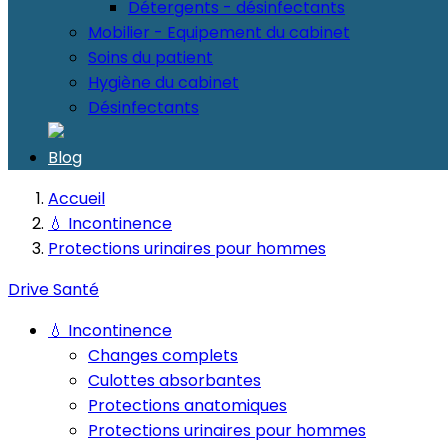
Détergents - désinfectants
Mobilier - Equipement du cabinet
Soins du patient
Hygiène du cabinet
Désinfectants
Blog
Accueil
💧 Incontinence
Protections urinaires pour hommes
Drive Santé
💧 Incontinence
Changes complets
Culottes absorbantes
Protections anatomiques
Protections urinaires pour hommes