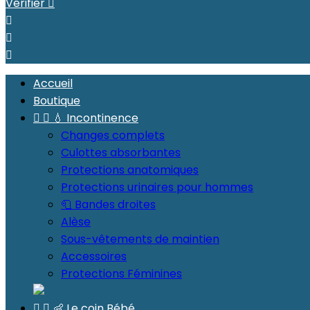
Vérifier




Accueil
Boutique


💧 Incontinence
Changes complets
Culottes absorbantes
Protections anatomiques
Protections urinaires pour hommes
🧻 Bandes droites
Alèse
Sous-vêtements de maintien
Accessoires
Protections Féminines


👶 Le coin Bébé