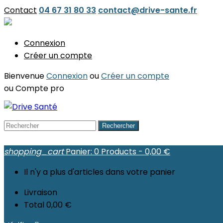
Contact
04 67 31 80 33
contact@drive-sante.fr
Connexion
Créer un compte
Bienvenue
Connexion
ou
Créer un compte
ou
Compte pro
Rechercher
shopping_cart
Panier:
0
Products - 0,00 €
Il n'y a plus d'articles dans votre panier
Livraison
Total
0,00 €