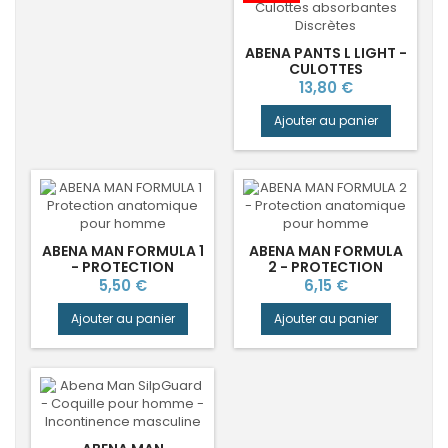
ABENA PANTS L LIGHT -
CULOTTES
ABSORBANTES JOUR
Prix
13,80 €
Ajouter au panier
ABENA MAN FORMULA 1
ABENA MAN FORMULA
- PROTECTION
2 - PROTECTION
ANATOMIQUE POUR
ANATOMIQUE POUR
Prix
Prix
5,50 €
6,15 €
HOMME
HOMME
Ajouter au panier
Ajouter au panier