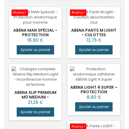
Promo !
Promo !
ABENA MAN SPÉCIAL -
ABENA PANTS M LIGHT
PROTECTION
- CULOTTES
ANATOMIQUE POUR
ABSORBANTES JOUR
Prix
Prix
16,90 €
12,75 €
HOMME
Ajouter au panier
Ajouter au panier
ABENA LIGHT 4 SUPER –
PROTECTION
ABENA SLIP PREMIUM
ANATOMIQUE POUR
Prix
M0 MEDIUM -
8,60 €
FUITES ABONDANTES
CHANGES COMPLETS
Prix
21,25 €
PREMIUM
Ajouter au panier
Ajouter au panier
Promo !