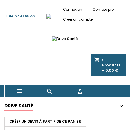
Connexion
Compte pro
04 67 31 80 33
Créer un compte
shopping_cart
0
Products
- 0,00 €



DRIVE SANTÉ
CRÉER UN DEVIS À PARTIR DE CE PANIER