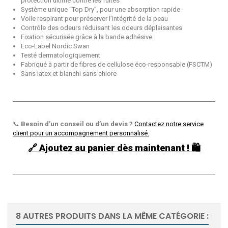
protection ultime contre les fuites
Système unique “Top Dry”, pour une absorption rapide
Voile respirant pour préserver l’intégrité de la peau
Contrôle des odeurs réduisant les odeurs déplaisantes
Fixation sécurisée grâce à la bande adhésive
Eco-Label Nordic Swan
Testé dermatologiquement
Fabriqué à partir de fibres de cellulose éco-responsable (FSCTM)
Sans latex et blanchi sans chlore
📞
Besoin d’un conseil ou d’un devis ?
Contactez notre service
client pour un accompagnement personnalisé.
🔗
Ajoutez au panier dès maintenant !
🛍️
8 AUTRES PRODUITS DANS LA MÊME CATÉGORIE :