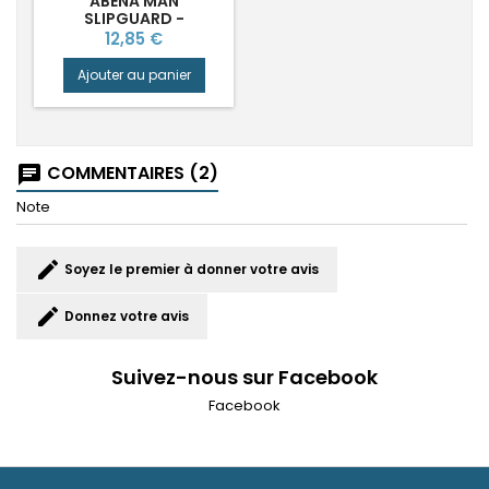
ABENA MAN
SLIPGUARD -
PROTECTION URINAIRE
Prix
12,85 €
DISCRÈTE POUR
HOMME (X20)
Ajouter au panier
COMMENTAIRES (2)
chat
Note
edit
Soyez le premier à donner votre avis
edit
Donnez votre avis
Suivez-nous sur Facebook
Facebook