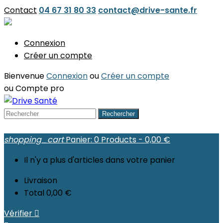
Contact
04 67 31 80 33
contact@drive-sante.fr
Connexion
Créer un compte
Bienvenue
Connexion
ou
Créer un compte
ou
Compte pro
Rechercher
shopping_cart
Panier:
0
Products - 0,00 €
Il n'y a plus d'articles dans votre panier
Livraison
Total
0,00 €
Vérifier
