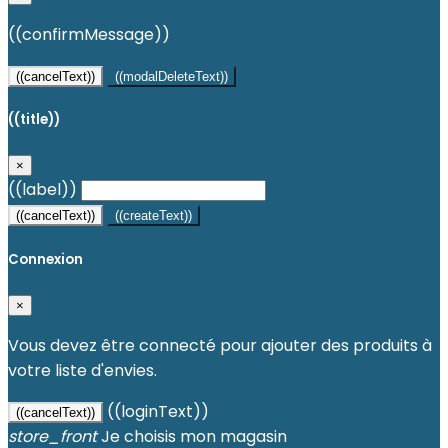
((confirmMessage))
((cancelText))
((modalDeleteText))
((title))
×
((label))
((cancelText))
((createText))
Connexion
×
Vous devez être connecté pour ajouter des produits à
votre liste d'envies.
((loginText))
((cancelText))
store_front
Je choisis mon magasin