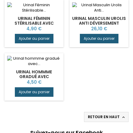
URINAL FÉMININ
URINAL MASCULIN UROLIS
STÉRILISABLE AVEC
ANTI DÉVERSEMENT
BOUCHON
Prix
Prix
4,90 €
26,10 €
Ajouter au panier
Ajouter au panier
URINAL HOMMME
GRADUÉ AVEC
COUVERCLE
Prix
4,50 €
Ajouter au panier
RETOUR EN HAUT

Suivez-nous sur Facebook