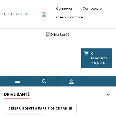
Connexion
Compte pro
04 67 31 80 33
Créer un compte
shopping_cart
0
Products
- 0,00 €



DRIVE SANTÉ
CRÉER UN DEVIS À PARTIR DE CE PANIER