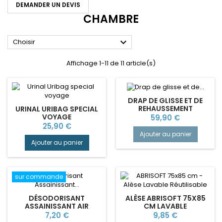
DEMANDER UN DEVIS
CHAMBRE

Choisir
Affichage 1-11 de 11 article(s)
DRAP DE GLISSE ET DE
REHAUSSEMENT
URINAL URIBAG SPECIAL
READYSLIDE
Prix
VOYAGE
59,90 €
Prix
25,90 €
Ajouter au panier
Ajouter au panier
sur commande
DÉSODORISANT
ALÈSE ABRISOFT 75X85
ASSAINISSANT AIR
CM LAVABLE
SENTEUR KASSIA
Prix
Prix
7,20 €
9,85 €