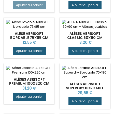
Ajouter au panier
Ajouter au panier
ALÈSE ABRISOFT
ALÈSES ABRISOFT
BORDABLE 75X85 CM
CLASSIC 60X90 CM
LAVABLE ABENA
JETABLES ABENA
Prix
Prix
12,55 €
13,20 €
Ajouter au panier
Ajouter au panier
ALÈSES ABRISOFT
PREMIUM 100X220 CM
ALÈSES ABRISOFT
JETABLES ABENA
Prix
31,20 €
SUPERDRY BORDABLE
70X180 CM - ALÈSE
Prix
29,65 €
JETABLE | ABENA
Ajouter au panier
Ajouter au panier