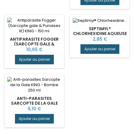
Ajouter au panier
SEPTIMYL®
CHLORHEXIDINE AQUEUSE
STÉRILE 0.5% GILBERT
Prix
2,85 €
ANTIPARASITE FOGGER
(SARCOPTE GALE &
PUNAISES LIT) KING - 150
Prix
Ajouter au panier
10,65 €
ML
Ajouter au panier
ANTI-PARASITES
SARCOPTE DE LA GALE
KING - BOMBE 250 ML
Prix
9,10 €
Ajouter au panier