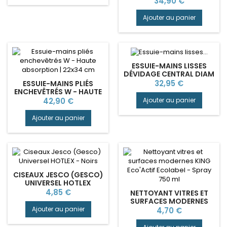
Prix
34,90 €
SURFACES
Ajouter au panier
ESSUIE-MAINS LISSES
DÉVIDAGE CENTRAL DIAM
19 CM - PACK 6
Prix
32,95 €
ESSUIE-MAINS PLIÉS
ENCHEVÊTRÉS W - HAUTE
ABSORPTION | 22X34 CM
Prix
Ajouter au panier
42,90 €
Ajouter au panier
CISEAUX JESCO (GESCO)
UNIVERSEL HOTLEX
Prix
4,85 €
NETTOYANT VITRES ET
SURFACES MODERNES
KING ECO'ACTIF
Ajouter au panier
Prix
4,70 €
ECOLABEL