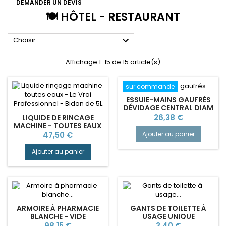
DEMANDER UN DEVIS
🍽️ HÔTEL - RESTAURANT

Choisir
Affichage 1-15 de 15 article(s)
sur commande
ESSUIE-MAINS GAUFRÉS
DÉVIDAGE CENTRAL DIAM
20 CM - PACK 6
Prix
26,38 €
LIQUIDE DE RINCAGE
MACHINE - TOUTES EAUX
- LE VRAI PROFESSIONNEL
Prix
Ajouter au panier
47,50 €
Ajouter au panier
ARMOIRE À PHARMACIE
GANTS DE TOILETTE À
BLANCHE - VIDE
USAGE UNIQUE
Prix
Prix
98,15 €
3,40 €