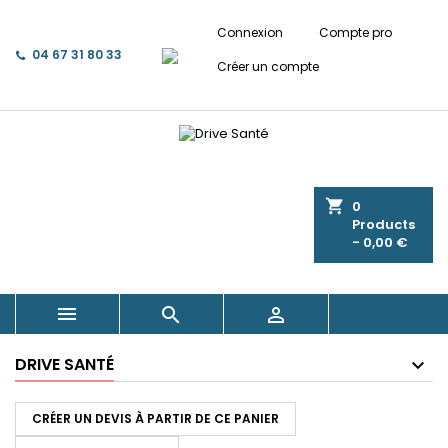
Connexion
Compte pro
04 67 31 80 33
Créer un compte
shopping_cart
0
Products
- 0,00 €



DRIVE SANTÉ
CRÉER UN DEVIS À PARTIR DE CE PANIER