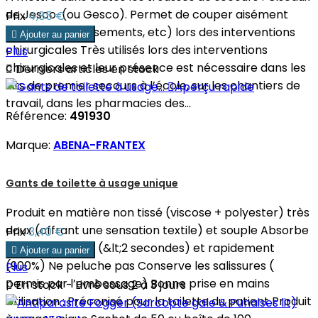
de Jesco (ou Gesco). Permet de couper aisément
Prix
4,85 €
(bandages, pansements, etc) lors des interventions

Ajouter au panier
chirurgicales Très utilisés lors des interventions
Plus
chirurgicales et leur présence est nécessaire dans les

Derniers articles en stock
kits de premier secours à l’école, sur les chantiers de

Aperçu rapide
travail, dans les pharmacies des...
Référence:
491930
Marque:
ABENA-FRANTEX
Gants de toilette à usage unique
Produit en matière non tissé (viscose + polyester) très
doux (offrant une sensation textile) et souple Absorbe
Prix
3,40 €
l'eau facilement (&lt;2 secondes) et rapidement

Ajouter au panier
(900%) Ne peluche pas Conserve les salissures (
Plus
permis par l’embossage) Bonne prise en mains

En stock - Livré sous 2 à 3 jours
Utilisation : Préconisé pour la toilette du patient Produit