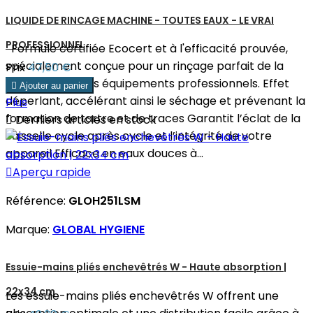
LIQUIDE DE RINCAGE MACHINE - TOUTES EAUX - LE VRAI
PROFESSIONNEL
Formule certifiée Ecocert et à l'efficacité prouvée,
spécialement conçue pour un rinçage parfait de la
Prix
47,50 €
vaisselle dans les équipements professionnels. Effet

Ajouter au panier
déperlant, accélérant ainsi le séchage et prévenant la
Plus
formation de tartre et de traces Garantit l’éclat de la

Derniers articles en stock
vaisselle cycle après cycle et l’intégrité de votre
appareil Efficace en eaux douces à...

Aperçu rapide
Référence:
GLOH251LSM
Marque:
GLOBAL HYGIENE
Essuie-mains pliés enchevêtrés W - Haute absorption |
22x34 cm
Les essuie-mains pliés enchevêtrés W offrent une