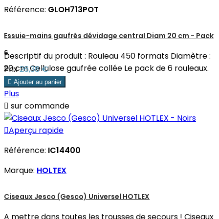
Référence:
GLOH713POT
Essuie-mains gaufrés dévidage central Diam 20 cm - Pack
6
Descriptif du produit : Rouleau 450 formats Diamètre :
20 cm Cellulose gaufrée collée Le pack de 6 rouleaux.
Prix
26,38 €

Ajouter au panier
Plus

sur commande

Aperçu rapide
Référence:
IC14400
Marque:
HOLTEX
Ciseaux Jesco (Gesco) Universel HOTLEX
A mettre dans toutes les trousses de secours ! Ciseaux