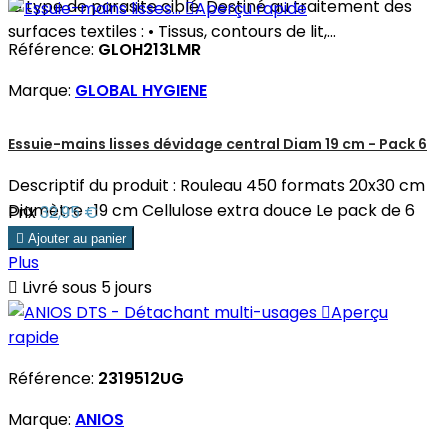
le type de parasite ciblé. Destiné au traitement des

Aperçu rapide
surfaces textiles : • Tissus, contours de lit,...
Référence:
GLOH213LMR
Marque:
GLOBAL HYGIENE
Essuie-mains lisses dévidage central Diam 19 cm - Pack 6
Descriptif du produit : Rouleau 450 formats 20x30 cm
Diamètre : 19 cm Cellulose extra douce Le pack de 6
Prix
32,95 €
rouleaux.

Ajouter au panier
Plus

Livré sous 5 jours

Aperçu
rapide
Référence:
2319512UG
Marque:
ANIOS