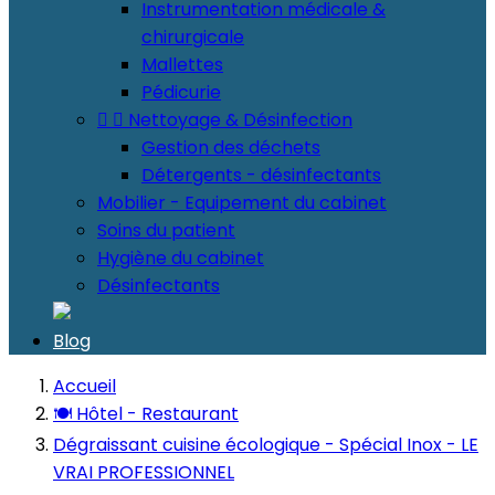
Instrumentation médicale &
chirurgicale
Mallettes
Pédicurie


Nettoyage & Désinfection
Gestion des déchets
Détergents - désinfectants
Mobilier - Equipement du cabinet
Soins du patient
Hygiène du cabinet
Désinfectants
Blog
Accueil
🍽️ Hôtel - Restaurant
Dégraissant cuisine écologique - Spécial Inox - LE
VRAI PROFESSIONNEL