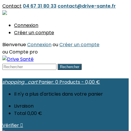
Contact
04 67 31 80 33
contact@drive-sante.fr
Connexion
Créer un compte
Bienvenue
Connexion
ou
Créer un compte
ou
Compte pro
Rechercher
shopping_cart
Panier:
0
Products - 0,00 €
Il n'y a plus d'articles dans votre panier
Livraison
Total
0,00 €
Vérifier
