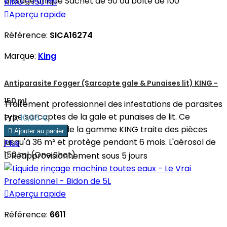
à usage unique Sachet de 50 ou boîte de 100

Aperçu rapide
Référence:
SICA16274
Marque:
King
Antiparasite Fogger (Sarcopte gale & Punaises lit) KING -
150 ml
Traitement professionnel des infestations de parasites
type sarcoptes de la gale et punaises de lit. Ce
Prix
10,65 €
puissant spray de la gamme KING traite des pièces

Ajouter au panier
jusqu'à 36 m² et protège pendant 6 mois. L'aérosol de
Plus
150 ml (One Shot)

Réapprovisionnement sous 5 jours

Aperçu rapide
Référence:
6611