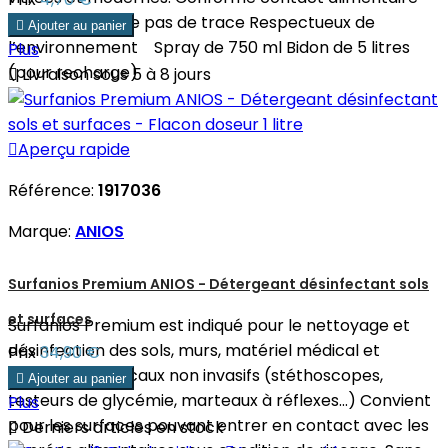
indirect Ne laisse pas de trace Respectueux de

Ajouter au panier
l’environnement Spray de 750 ml Bidon de 5 litres
Plus
(pour recharge)

Livraison sous 5 à 8 jours

Aperçu rapide
Référence:
1917036
Marque:
ANIOS
Surfanios Premium ANIOS - Détergeant désinfectant sols
et surfaces
Surfanios Premium est indiqué pour le nettoyage et
désinfection des sols, murs, matériel médical et
Prix
34,90 €
dispositifs médicaux non invasifs (stéthoscopes,

Ajouter au panier
testeurs de glycémie, marteaux à réflexes...) Convient
Plus
pour les surfaces pouvant entrer en contact avec les

Derniers articles en stock