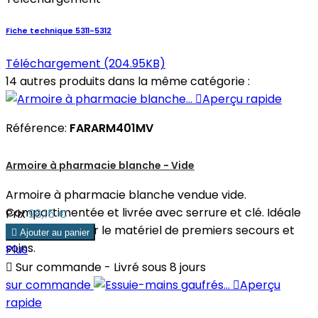
Fiche technique 5311-5312
Téléchargement (204.95KB)
14 autres produits dans la même catégorie :

Aperçu rapide
Référence:
FARARM401MV
Armoire à pharmacie blanche - Vide
Armoire à pharmacie blanche vendue vide.
Compartimentée et livrée avec serrure et clé. Idéale
Prix
98,15 €
pour entreposer le matériel de premiers secours et

Ajouter au panier
soins.
Plus

Sur commande - Livré sous 8 jours
sur commande

Aperçu
rapide