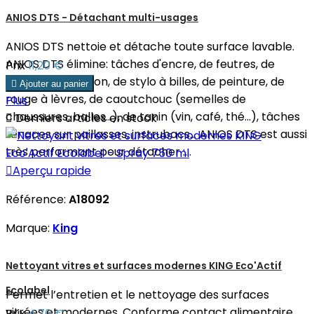
ANIOS DTS - Détachant multi-usages
ANIOS DTS nettoie et détache toute surface lavable.
ANIOS DTS élimine: tâches d'encre, de feutres, de
Prix
11,20 €
marker, de crayon, de stylo à billes, de peinture, de

Ajouter au panier
rouge à lèvres, de caoutchouc (semelles de
Plus
chaussures, balles...), de tanin (vin, café, thé...), tâches

Derniers articles en stock
tenaces sur paillasses, instrubacs... ANIOS DTS est aussi
très performant pour détacher :...

Aperçu rapide
Référence:
A18092
Marque:
King
Nettoyant vitres et surfaces modernes KING Eco'Actif
Ecolabel
Permet l’entretien et le nettoyage des surfaces
vitrées et modernes. Conforme contact alimentaire
Prix
4,70 €