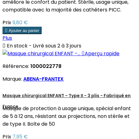
améliore le confort du patient. Stérile, usage unique,
compatible avec la majorité des cathéters PICC.
Prix
9,80 €

Ajouter au panier
Plus

En stock - Livré sous 2 à 3 jours

Aperçu rapide
Référence:
1000022778
Marque:
ABENA-FRANTEX
Masque chirurgical ENFANT - Type II - 3 plis - Fabriqué en
France
Masque de protection à usage unique, spécial enfant
de 5 à 12 ans, résistant aux projections, non stérile et
de type II. Boîte de 50
Prix
7,95 €