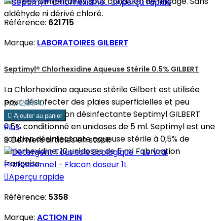
denrées alimentaires sous condition de rinçage. Sans

Aperçu rapide
aldéhyde ni dérivé chloré.
Référence:
621715
Marque:
LABORATOIRES GILBERT
Septimyl® Chlorhexidine Aqueuse Stérile 0.5% GILBERT
La Chlorhexidine aqueuse stérile Gilbert est utilisée
pour désinfecter des plaies superficielles et peu
Prix
2,85 €
étendues. Solution désinfectante Septimyl GILBERT

Ajouter au panier
0.5% conditionné en unidoses de 5 ml. Septimyl est une
Plus
solution désinfectante aqueuse stérile à 0,5% de

Derniers articles en stock
Chlorhexidine. 10 unidoses de 5 ml Fabrication
française

Aperçu rapide
Référence:
5358
Marque:
ACTION PIN