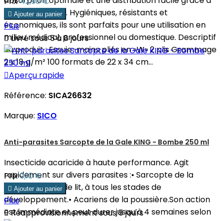
absorption optimale et une distribution facile grâce à
Prix
42,90 €
leur pliage en W. Hygiéniques, résistants et

Ajouter au panier
économiques, ils sont parfaits pour une utilisation en
Plus
milieu médical, professionnel ou domestique. Descriptif

Livré sous 5 à 8 jours
du produit : Essuie-mains pliés en «W» 2 plis Grammage
2 x 18 g/m² 100 formats de 22 x 34 cm...

Aperçu rapide
Référence:
SICA26632
Marque:
SICO
Anti-parasites Sarcopte de la Gale KING - Bombe 250 ml
Insecticide acaricide à haute performance. Agit
rapidement sur divers parasites :• Sarcopte de la
Prix
9,10 €
gale.• Punaises de lit, à tous les stades de

Ajouter au panier
développement.• Acariens de la poussière.Son action
Plus
est immédiate et peut durer jusqu’à 4 semaines selon

Réapprovisionnement sous 5 jours