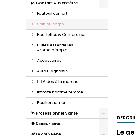
🌿 Confort & bien-être
Fauteuil confort
Soin du corps
Bouillottes & Compresses
Huiles essentielles -
Aromathérapie
Accessoires
Auto Diagnostic
🚶‍♂️ Aides à la marche
Intimité homme femme
Positionnement
🩺 Professionnel Santé
DESCRI
⛑️ Secourisme
Le g
👶 Le coin Bébé