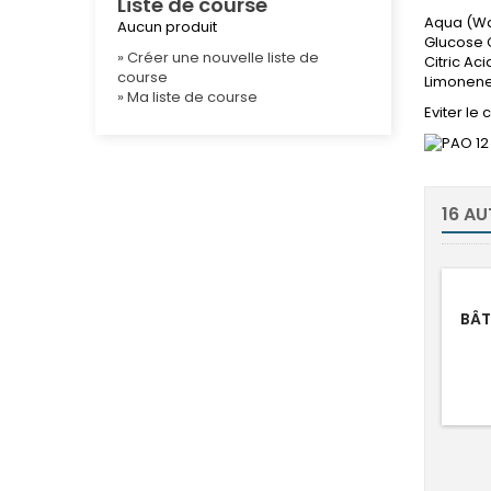
Liste de course
Aqua (Wa
Aucun produit
Glucose C
» Créer une nouvelle liste de
Citric Ac
course
Limonene,
» Ma liste de course
Eviter le
12
16 AU
BÂT