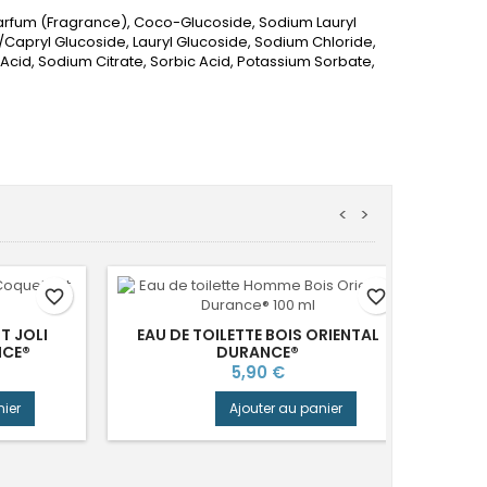
arfum (Fragrance), Coco-Glucoside, Sodium Lauryl
/Capryl Glucoside, Lauryl Glucoside, Sodium Chloride,
Acid, Sodium Citrate, Sorbic Acid, Potassium Sorbate,
<
>
favorite_border
favorite_border
T JOLI
EAU DE TOILETTE BOIS ORIENTAL
GEL
NCE®
DURANCE®
Prix
5,90 €
nier
Ajouter au panier