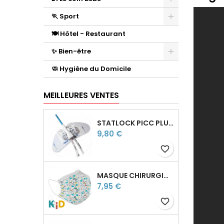
🏃 Sport
🍽️ Hôtel - Restaurant
✨ Bien-être
🧼 Hygiène du Domicile
MEILLEURES VENTES
STATLOCK PICC PLUS — DISPOSITIF DE FIXATION CATHÉTER
Prix
9,80 €
favorite_border
MASQUE CHIRURGICAL ENFANT - TYPE II - 3 PLIS - FABRIQUÉ EN FRANCE
Prix
7,95 €
favorite_border