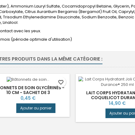
ter), Ammonium Lauryl Sulfate, Cocamidopropyl Betaine, Glycerin, P
arboxylate, Citrus Aurantium Bergamia (Bergamot) Fruit Oil, Caprylyl
id, Trisodium Ethylenediamine Disuccinate, Sodium Benzoate, Benzoic 
 Linalool.
 contact avec les yeux.
 mois (période optimale d'utilisation)
TRES PRODUITS DANS LA MÊME CATÉGORIE :
favorite_border
ONNETS DE SOIN GLYCÉRINÉS -
10 CM - SACHET DE 3
LAIT CORPS HYDRATAN
Prix
COQUELICOT DURA
0,45 €
Prix
14,90 €
Ajouter au panier
Ajouter au pa