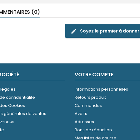
MENTAIRES (0)
Soyez le premier à donner
edit
SOCIÉTÉ
VOTRE COMPTE
 légales
Informations personnelles
 de confidentialité
Retours produit
 des Cookies
Commandes
ns générales de ventes
Avoirs
ez-nous
Adresses
ite
Bons de réduction
Mes listes de course