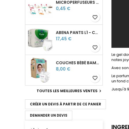
MICROPERFUSEURS ÉPICRANIENS SURFLO® TERUMO
Prix
0,45 €
favorite_border
ABENA PANTS L1 - CULOTTES ABSORBANTES JOUR
Prix
17,45 €
favorite_border
Le gel d
notes joy
COUCHES BÉBÉ BAMBO NATURE T4 - L - 7 À 14 KG
Avec son 
Prix
8,00 €
Le parfum
favorite_border
un fond c
Jusqu'à 9
TOUTES LES MEILLEURES VENTES

CRÉER UN DEVIS À PARTIR DE CE PANIER
DEMANDER UN DEVIS
INGRE