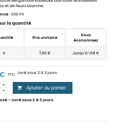
ouche Bergamote Radieuse aux notes ensoleillées
s et de fleurs blanche.
nce :
200 ml
sur la quantité
Vous
antité
Prix unitaire
économisez
4
7,90 €
Jusqu'à 1,58 €
 €
Livré sous 2 à 3 jours
TTC
Ajouter au panier

ock - Livré sous 2 à 3 jours