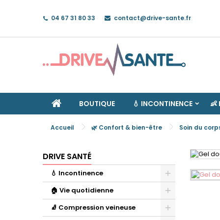
04 67 31 80 33
contact@drive-sante.fr
A
C
C
add_circle_outline
Vo
No
d'e
BOUTIQUE
💧 INCONTINENCE
👶
Accueil
🌿 Confort & bien-être
Soin du corp
DRIVE SANTÉ
💧 Incontinence
🏠 Vie quotidienne
🧦 Compression veineuse