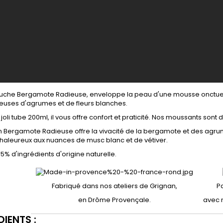
ouche Bergamote Radieuse, enveloppe la peau d'une mousse onctueus
euses d'agrumes et de fleurs blanches.
joli tube 200ml, il vous offre confort et praticité. Nos moussants son
 Bergamote Radieuse offre la vivacité de la bergamote et des agrum
haleureux aux nuances de musc blanc et de vétiver.
5% d'ingrédients d'origine naturelle.
Fabriqué dans nos ateliers de Grignan,
P
en Drôme Provençale.
avec 
DIENTS :