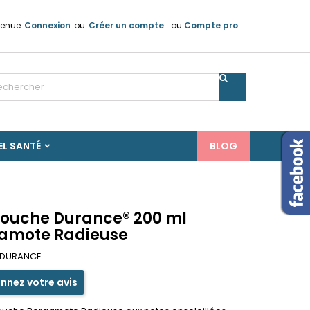
venue
Connexion
ou
Créer un compte
ou
Compte pro
×
×
×
n
EL SANTÉ
BLOG
s
Douche Durance® 200 ml
amote Radieuse
DURANCE
nnez votre avis