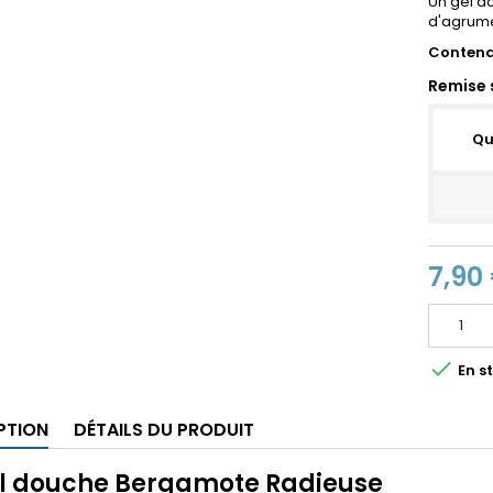
Un gel d
d'agrume
Contena
Remise 
Qu
7,90

En st
PTION
DÉTAILS DU PRODUIT
el douche Bergamote Radieuse