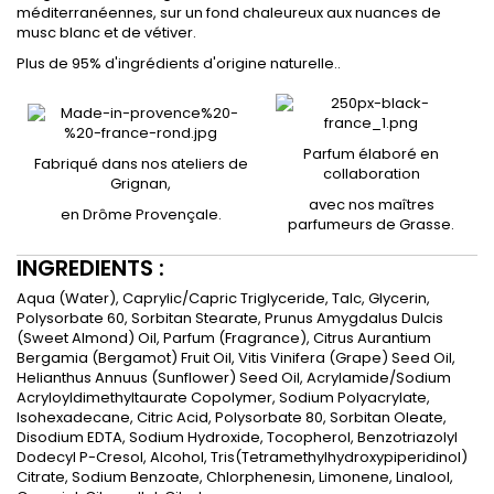
méditerranéennes, sur un fond chaleureux aux nuances de
musc blanc et de vétiver.
Plus de 95% d'ingrédients d'origine naturelle..
Parfum élaboré en
Fabriqué dans nos ateliers de
collaboration
Grignan,
avec nos maîtres
en Drôme Provençale.
parfumeurs de Grasse.
INGREDIENTS :
Aqua (Water), Caprylic/Capric Triglyceride, Talc, Glycerin,
Polysorbate 60, Sorbitan Stearate, Prunus Amygdalus Dulcis
(Sweet Almond) Oil, Parfum (Fragrance), Citrus Aurantium
Bergamia (Bergamot) Fruit Oil, Vitis Vinifera (Grape) Seed Oil,
Helianthus Annuus (Sunflower) Seed Oil, Acrylamide/Sodium
Acryloyldimethyltaurate Copolymer, Sodium Polyacrylate,
Isohexadecane, Citric Acid, Polysorbate 80, Sorbitan Oleate,
Disodium EDTA, Sodium Hydroxide, Tocopherol, Benzotriazolyl
Dodecyl P-Cresol, Alcohol, Tris(Tetramethylhydroxypiperidinol)
Citrate, Sodium Benzoate, Chlorphenesin, Limonene, Linalool,