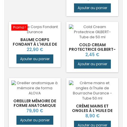
Ajouter au panier
Promo !
BAUME CORPS
FONDANT À L'HUILE DE
COLD CREAM
BOURRACHE
Prix
22,90 €
PROTECTRICE GILBERT-
DURANCE®
TUBE DE 50 ML
Prix
2,45 €
Ajouter au panier
Ajouter au panier
OREILLER MÉMOIRE DE
FORME ANATOMIQUE
CRÈME MAINS ET
CERVICAL ALOVA
Prix
79,90 €
ONGLES À L'HUILE DE
BOURRACHE
Prix
8,90 €
DURANCE®
Ajouter au panier
Ajouter au panier