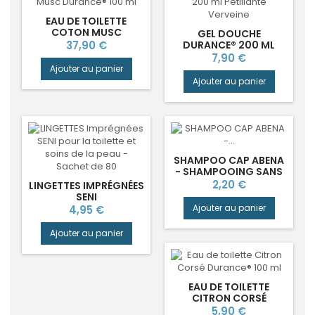
EAU DE TOILETTE
COTON MUSC
GEL DOUCHE
DURANCE®
Prix
37,90 €
DURANCE® 200 ML
PÉTILLANTE VERVEINE
Prix
7,90 €
Ajouter au panier
Ajouter au panier
SHAMPOO CAP ABENA
- SHAMPOOING SANS
RINÇAGE HYGIÈNE
Prix
2,20 €
LINGETTES IMPRÉGNÉES
SENI
Prix
Ajouter au panier
4,95 €
Ajouter au panier
EAU DE TOILETTE
CITRON CORSÉ
DURANCE®
Prix
5,90 €