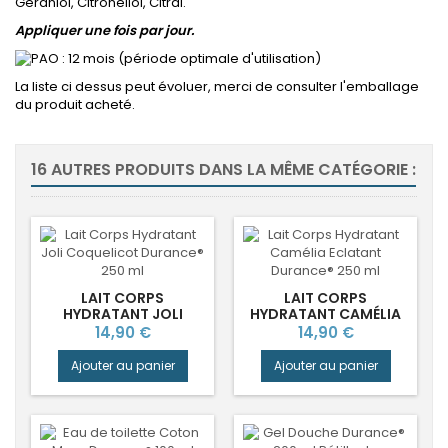
Geraniol, Citronellol, Citral.
Appliquer une fois par jour.
: 12 mois (période optimale d'utilisation)
La liste ci dessus peut évoluer, merci de consulter l'emballage
du produit acheté.
16 AUTRES PRODUITS DANS LA MÊME CATÉGORIE :
LAIT CORPS
LAIT CORPS
HYDRATANT JOLI
HYDRATANT CAMÉLIA
COQUELICOT
ECLANTANT DURANCE®
Prix
Prix
14,90 €
14,90 €
DURANCE®
Ajouter au panier
Ajouter au panier