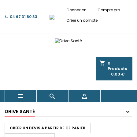
Connexion
Compte pro
04 67 31 80 33
Créer un compte
shopping_cart
0
Products
- 0,00 €



DRIVE SANTÉ
CRÉER UN DEVIS À PARTIR DE CE PANIER