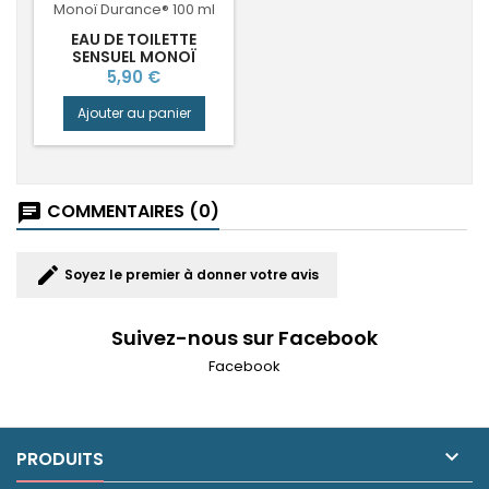
EAU DE TOILETTE
SENSUEL MONOÏ
DURANCE®
Prix
5,90 €
Ajouter au panier
COMMENTAIRES (0)
chat
edit
Soyez le premier à donner votre avis
Suivez-nous sur Facebook
Facebook

PRODUITS