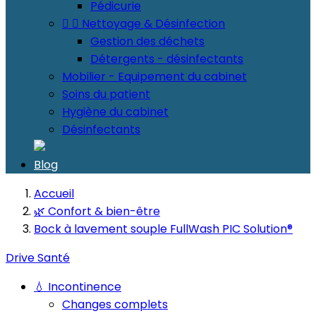
Pédicurie


Nettoyage & Désinfection
Gestion des déchets
Détergents - désinfectants
Mobilier - Equipement du cabinet
Soins du patient
Hygiène du cabinet
Désinfectants
Blog
Accueil
🌿 Confort & bien-être
Bock à lavement souple FullWash PIC Solution®
Drive Santé
💧 Incontinence
Changes complets