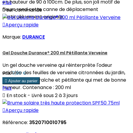
en hauteur de 90 à 100cm. De plus, son joli motif de
Plus
fleurs rend cette canne de déplacement

sur commande
particulièrement originale.

Aperçu rapide
Marque:
DURANCE
Gel Douche Durance® 200 ml Pétillante Verveine
Un gel douche verveine qui réinterprète l'odeur
acidulée des feuilles de verveine citronnées du jardin,
Prix
7,90 €
une fragrance fraîche et pétillante qui met de bonne

Ajouter au panier
humeur. Contenance : 200 ml
Plus

En stock - Livré sous 2 à 3 jours

Aperçu rapide
Référence:
3520710010795