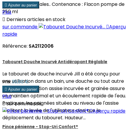
poudrées et florales.. Contenance : Flacon pompe de

Ajouter au panier
250 ml
Plus

Derniers articles en stock
sur commande

Aperçu
rapide
Référence:
SA2112006
Tabouret Douche Incurvé Antidérapant Réglable
Le tabouret de douche incurvé Jill a été conçu pour
une utilisation dans un bain, une douche ou tout autre
Prix
39,80 €
endroit humide. Son assise incurvée et grainée assure

Ajouter au panier
un maintien optimal et un écoulement rapide de l'eau.
Plus
Pratiques, les poignées situées au niveau de l'assise

sur commande
facilitent la levée de l'utilisateur ainsi que le

Aperçu rapide
déplacement du tabouret. Hauteur...
Pince pénienne - Stop-Uri Confort®