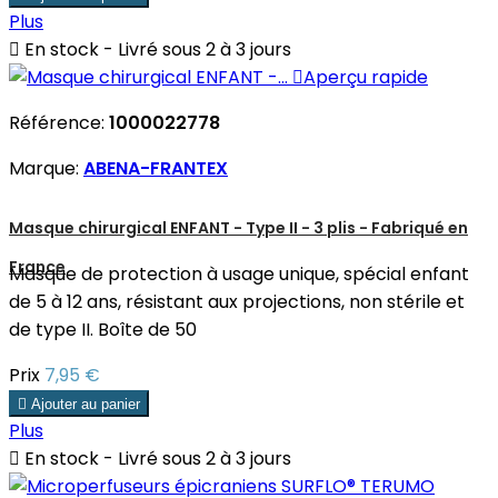
Plus

En stock - Livré sous 2 à 3 jours

Aperçu rapide
Référence:
1000022778
Marque:
ABENA-FRANTEX
Masque chirurgical ENFANT - Type II - 3 plis - Fabriqué en
France
Masque de protection à usage unique, spécial enfant
de 5 à 12 ans, résistant aux projections, non stérile et
de type II. Boîte de 50
Prix
7,95 €

Ajouter au panier
Plus

En stock - Livré sous 2 à 3 jours