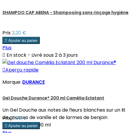
SHAMPOO CAP ABENA - Shampooing sans rinçage hygiène
Prix
2,20 €

Ajouter au panier
Plus

En stock - Livré sous 2 à 3 jours

Aperçu rapide
Marque:
DURANCE
Gel Douche Durance® 200 ml Camélia Eclatant
Un Gel Douche aux notes de fleurs blanches sur un lit
de gousses de vanille et de larmes de benjoin
Prix
7,90 €
Contenance : 200 ml

Ajouter au panier
Plus