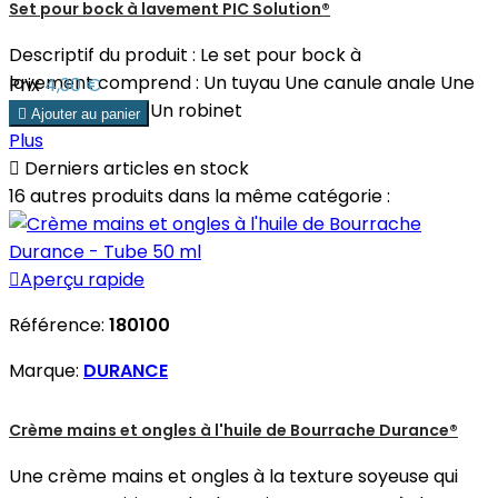
Set pour bock à lavement PIC Solution®
Descriptif du produit : Le set pour bock à
lavement comprend : Un tuyau Une canule anale Une
Prix
4,30 €
canule vaginale Un robinet

Ajouter au panier
Plus

Derniers articles en stock
16 autres produits dans la même catégorie :

Aperçu rapide
Référence:
180100
Marque:
DURANCE
Crème mains et ongles à l'huile de Bourrache Durance®
Une crème mains et ongles à la texture soyeuse qui