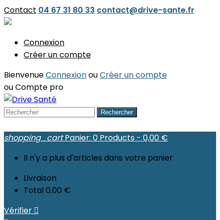
Contact
04 67 31 80 33
contact@drive-sante.fr
Connexion
Créer un compte
Bienvenue
Connexion
ou
Créer un compte
ou
Compte pro
Rechercher
shopping_cart
Panier:
0
Products - 0,00 €
Il n'y a plus d'articles dans votre panier
Livraison
Total
0,00 €
Vérifier
