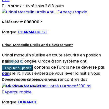

En stock - Livré sous 2 à 3 jours

Aperçu rapide
Référence:
098000P
Marque:
PHARMAOUEST
Urinal Masculin Urolis Anti Déversement
Urinal masculin s'utilise en toute sécurité en position
assise ou allongée. Grâce à son système anti
Prix
26,10 €
déversement, le contenu de l'Urolis ne se déverse pas

Ajouter au panier
dans le lit. Il vous évitera de vous lever la nuit si vous
Plus
devez rester alitée ou si vous rencontrez des

Derniers articles en stock
problèmes de mobilité.

Aperçu rapide
Marque:
DURANCE