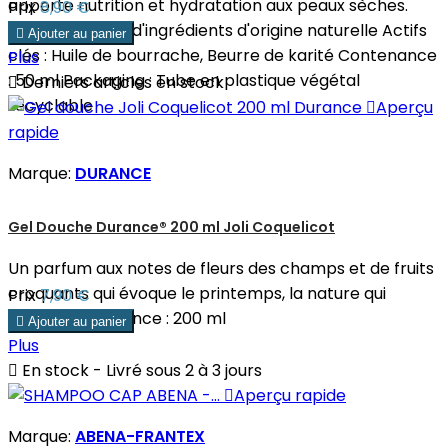
apporte nutrition et hydratation aux peaux sèches.
Prix
8,90 €
Naturalité : 97% d'ingrédients d'origine naturelle Actifs

Ajouter au panier
clés : Huile de bourrache, Beurre de karité Contenance
Plus
: 50 ml Packaging : Tube en plastique végétal

Derniers articles en stock
recyclable

Aperçu
rapide
Marque:
DURANCE
Gel Douche Durance® 200 ml Joli Coquelicot
Un parfum aux notes de fleurs des champs et de fruits
croquants qui évoque le printemps, la nature qui
Prix
7,90 €
renaît. Contenance : 200 ml

Ajouter au panier
Plus

En stock - Livré sous 2 à 3 jours

Aperçu rapide
Marque:
ABENA-FRANTEX