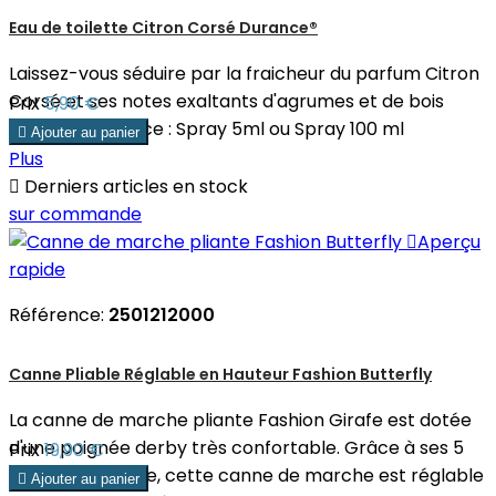
Eau de toilette Citron Corsé Durance®
Laissez-vous séduire par la fraicheur du parfum Citron
Corsé et ses notes exaltants d'agrumes et de bois
Prix
5,90 €
frais. Contenance : Spray 5ml ou Spray 100 ml

Ajouter au panier
Plus

Derniers articles en stock
sur commande

Aperçu
rapide
Référence:
2501212000
Canne Pliable Réglable en Hauteur Fashion Butterfly
La canne de marche pliante Fashion Girafe est dotée
d'une poignée derby très confortable. Grâce à ses 5
Prix
19,90 €
crans de réglage, cette canne de marche est réglable

Ajouter au panier