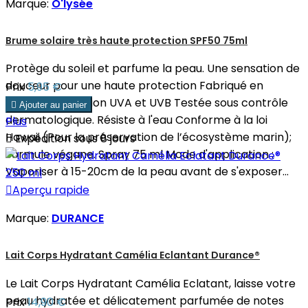
Marque:
O'lysée
Brume solaire très haute protection SPF50 75ml
Protège du soleil et parfume la peau. Une sensation de
douceur pour une haute protection Fabriqué en
Prix
5,95 €
France; Protection UVA et UVB Testée sous contrôle

Ajouter au panier
dermatologique. Résiste à l'eau Conforme à la loi
Plus
Hawaii (Pour la préservation de l’écosystème marin);

Expédition sous 8 jours
Formule végane. Spray 75 ml Mode d'application :
Vaporiser à 15-20cm de la peau avant de s'exposer...

Aperçu rapide
Marque:
DURANCE
Lait Corps Hydratant Camélia Eclantant Durance®
Le Lait Corps Hydratant Camélia Eclatant, laisse votre
peau hydratée et délicatement parfumée de notes
Prix
14,90 €