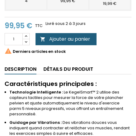
4
99,95 €
19,99 €
99,95 €
Livré sous 2 à 3 jours
TTC
Ajouter au panier


Derniers articles en stock
DESCRIPTION
DÉTAILS DU PRODUIT
Caractéristiques principales :
Technologie Intelligente :
Le KegelSmart™ 2 utilise des
capteurs tactiles pour mesurer la force de votre plancher
pelvien et ajuste automatiquement le niveau d'exercice
parmi 5 niveaux progressifs, vous offrant un entraînement
personnalisé.
Guidage par Vibrations :
Des vibrations douces vous
indiquent quand contracter et relâcher vos muscles, rendant
les exercices simples à suivre et efficaces.