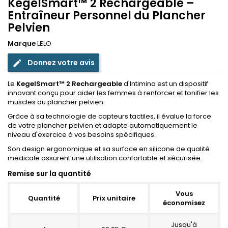
KegelSmart™ 2 Rechargeable –
Entraîneur Personnel du Plancher
Pelvien
Marque
LELO
Donnez votre avis
edit
Le
KegelSmart™ 2 Rechargeable
d'Intimina est un dispositif
innovant conçu pour aider les femmes à renforcer et tonifier les
muscles du plancher pelvien.
Grâce à sa technologie de capteurs tactiles, il évalue la force
de votre plancher pelvien et adapte automatiquement le
niveau d'exercice à vos besoins spécifiques.
Son design ergonomique et sa surface en silicone de qualité
médicale assurent une utilisation confortable et sécurisée.
Remise sur la quantité
Vous
Quantité
Prix unitaire
économisez
Jusqu'à