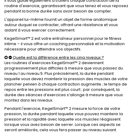
Il vous guide également à travers chaque contraction de la
routine d'exercice, garantissant que vous tenez et vous reposez
pendant la bonne durée sans avoir besoin de compter.
L'appareil lui-même fournit un objet de forme anatomique
autour duquel se contracter, offrant une résistance et vous
aidant à vous exercer correctement.
KegelSmart™ 2 est votre entraîneur personnel pour le fitness
intime – il vous offre un coaching personnalisé et la motivation
nécessaire pour atteindre vos objectifs.
Quelle est la différence entre les cinq niveaux ?
Les routines d'exercices KegelSmart™ 2 deviennent
progressivement plus difficiles à mesure que vous passez du
niveau 1 au niveau 5. Plus précisément, la durée pendant
laquelle vous devez maintenir la pression des muscles de votre
plancher pelvien à chaque contraction augmente ; le temps de
repos entre les pressions est plus court ; par conséquent, la
durée des séances d’exercices s’allonge à mesure que vous
montez dans les niveaux.
Pendant l'exercice, KegelSmart™ 2 mesure la force de votre
pression, la durée pendant laquelle vous pouvez maintenir la
pression et la rapidité avec laquelle vos muscles réagissent
lorsque vous avez besoin de serrer. Lorsque ces aspects se
seront améliorés, cela vous fera passer au niveau suivant.