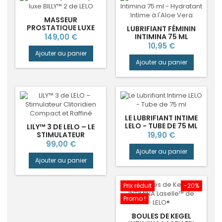
MASSEUR
PROSTATIQUE LUXE
LUBRIFIANT FÉMININ
BILLY™ 2 DE LELO
Prix
149,00 €
INTIMINA 75 ML
Prix
10,95 €
Ajouter au panier
Ajouter au panier
LE LUBRIFIANT INTIME
LELO - TUBE DE 75 ML
LILY™ 3 DE LELO – LE
Prix
STIMULATEUR
19,90 €
CLITORIDIEN
Prix
99,00 €
COMPACT ET RAFFINÉ
Ajouter au panier
Ajouter au panier
Prix réduit
-20%
Promo !
BOULES DE KEGEL