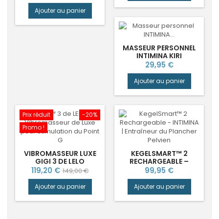
SONIQUES
Ajouter au panier
MASSEUR PERSONNEL
INTIMINA KIRI
Prix
29,95 €
Ajouter au panier
Prix réduit
-20%
Promo !
VIBROMASSEUR LUXE
KEGELSMART™ 2
GIGI 3 DE LELO
RECHARGEABLE –
ENTRAÎNEUR
Prix
Prix
Prix
119,20 €
99,95 €
149,00 €
PERSONNEL DU
de
PLANCHER PELVIEN
Ajouter au panier
Ajouter au panier
base