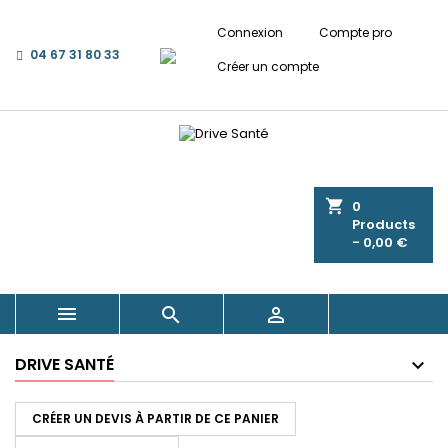
Connexion
Compte pro
04 67 31 80 33
Créer un compte
shopping_cart
0
Products
- 0,00 €



DRIVE SANTÉ
CRÉER UN DEVIS À PARTIR DE CE PANIER