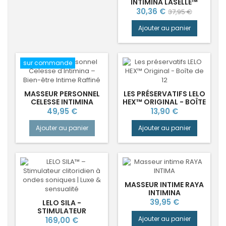
INTIMINA LASELLE™
Prix
Prix
30,36 €
37,95 €
de
Ajouter au panier
base
sur commande
MASSEUR PERSONNEL
LES PRÉSERVATIFS LELO
CELESSE INTIMINA
HEX™ ORIGINAL - BOÎTE
DE 12
Prix
Prix
49,95 €
13,90 €
Ajouter au panier
Ajouter au panier
MASSEUR INTIME RAYA
INTIMINA
Prix
39,95 €
LELO SILA -
STIMULATEUR
CLITORIDIEN À ONDES
Prix
Ajouter au panier
169,00 €