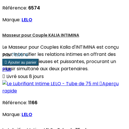
Référence:
6574
Marque:
LELO
Masseur pour Couple KALIA INTIMINA
Le Masseur pour Couples Kalia d'INTIMINA est conçu
pour intensifier les relations intimes en offrant des
Prix
79,95 €
vibrations silencieuses et puissantes, procurant un

Ajouter au panier
plaisir simultané aux deux partenaires.
Plus

Livré sous 8 jours

Aperçu
rapide
Référence:
1166
Marque:
LELO