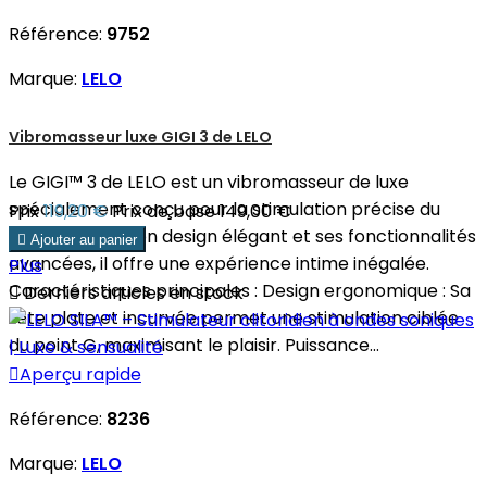
Référence:
9752
Marque:
LELO
Vibromasseur luxe GIGI 3 de LELO
Le GIGI™ 3 de LELO est un vibromasseur de luxe
spécialement conçu pour la stimulation précise du
Prix
119,20 €
Prix de base
149,00 €
point G. Avec son design élégant et ses fonctionnalités

Ajouter au panier
avancées, il offre une expérience intime inégalée.
Plus
Caractéristiques principales : Design ergonomique : Sa

Derniers articles en stock
tête plate et incurvée permet une stimulation ciblée
du point G, maximisant le plaisir. Puissance...

Aperçu rapide
Référence:
8236
Marque:
LELO