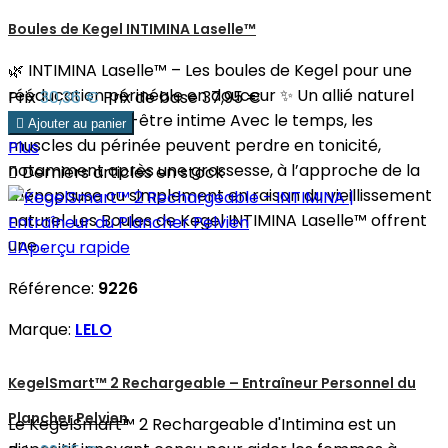
Boules de Kegel INTIMINA Laselle™
🌿 INTIMINA Laselle™ – Les boules de Kegel pour une
rééducation périnéale en douceur ✨ Un allié naturel
Prix
30,36 €
Prix de base
37,95 €
pour votre bien-être intime Avec le temps, les

Ajouter au panier
muscles du périnée peuvent perdre en tonicité,
Plus
notamment après une grossesse, à l’approche de la

Derniers articles en stock
ménopause ou simplement en raison du vieillissement
naturel. Les Boules de Kegel INTIMINA Laselle™ offrent
une...

Aperçu rapide
Référence:
9226
Marque:
LELO
KegelSmart™ 2 Rechargeable – Entraîneur Personnel du
Plancher Pelvien
Le KegelSmart™ 2 Rechargeable d'Intimina est un