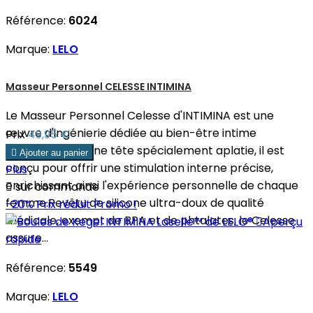
Référence:
6024
Marque:
LELO
Masseur Personnel CELESSE INTIMINA
Le Masseur Personnel Celesse d'INTIMINA est une
œuvre d'ingénierie dédiée au bien-être intime
Prix
49,95 €
féminin.Doté d'une tête spécialement aplatie, il est

Ajouter au panier
conçu pour offrir une stimulation interne précise,
Plus
enrichissant ainsi l'expérience personnelle de chaque

sur commande
femme.Revêtu de silicone ultra-doux de qualité
-20%
Prix réduit
Promo !
médicale, exempt de BPA et de phtalates, le Celesse

Aperçu
assure...
rapide
Référence:
5549
Marque:
LELO