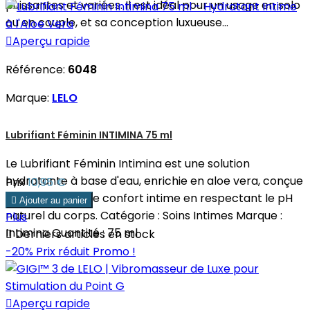
puissantes et variées. Il est idéal pour un usage en solo
ou en couple, et sa conception luxueuse...

Aperçu rapide
Référence:
6048
Marque:
LELO
Lubrifiant Féminin INTIMINA 75 ml
Le Lubrifiant Féminin Intimina est une solution
hydratante à base d'eau, enrichie en aloe vera, conçue
Prix
10,95 €
pour améliorer le confort intime en respectant le pH

Ajouter au panier
naturel du corps. Catégorie : Soins Intimes Marque :
Plus
Intimina Quantité : 75 ml

Derniers articles en stock
-20%
Prix réduit
Promo !

Aperçu rapide