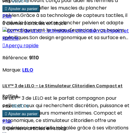
dispositif innovant conçu pour aider les femmes à
Prix
99,95 €
renforcer et tonifier les muscles du plancher

Ajouter au panier
pelvien.Grâce à sa technologie de capteurs tactiles, il
Plus
évalue la force de votre plancher pelvien et adapte

Derniers articles en stock
automatiquement le niveau d'exercice à vos besoins
spécifiques.Son design ergonomique et sa surface en...

Aperçu rapide
Référence:
9110
Marque:
LELO
LILY™ 3 de LELO – Le Stimulateur Clitoridien Compact et
Raffiné
Le LILY™ 3 de LELO est le parfait compagnon pour
celles et ceux qui recherchent discrétion, puissance et
Prix
99,00 €
élégance dans leurs moments intimes. Compact et

Ajouter au panier
ergonomique, ce stimulateur clitoridien offre une
Plus
expérience sensorielle inégalée grâce à ses vibrations

Derniers articles en stock