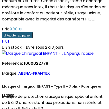
recours aux sutures. Grâce à son système d'ancrage
mécanique sans latex, il réduit les risques d'infection et
améliore le confort du patient. Stérile, usage unique,
compatible avec la majorité des cathéters PICC.
Prix
9,80 €

Ajouter au panier
Plus

En stock - Livré sous 2 à 3 jours

Aperçu rapide
Référence:
1000022778
Marque:
ABENA-FRANTEX
Masque chirurgical ENFANT - Type II - 3 plis - Fabriqué en
France
Masque de protection à usage unique, spécial enfant
de 5 à 12 ans, résistant aux projections, non stérile et
de type II. Boîte de 50