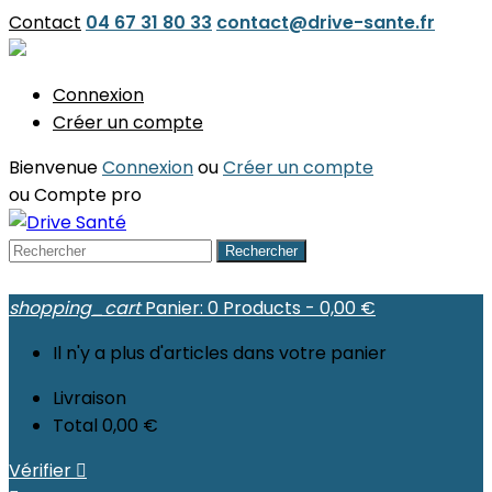
Contact
04 67 31 80 33
contact@drive-sante.fr
Connexion
Créer un compte
Bienvenue
Connexion
ou
Créer un compte
ou
Compte pro
Rechercher
shopping_cart
Panier:
0
Products - 0,00 €
Il n'y a plus d'articles dans votre panier
Livraison
Total
0,00 €
Vérifier
