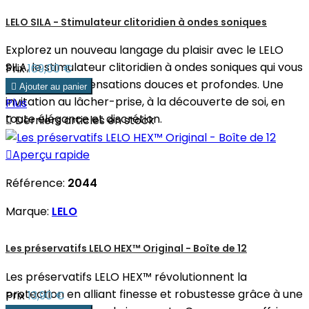
LELO SILA - Stimulateur clitoridien à ondes soniques
Explorez un nouveau langage du plaisir avec le LELO
SILA, le stimulateur clitoridien à ondes soniques qui vous
Prix
169,00 €
enveloppe de sensations douces et profondes. Une

Ajouter au panier
invitation au lâcher-prise, à la découverte de soi, en
Plus
toute élégance et discrétion.

Derniers articles en stock

Aperçu rapide
Référence:
2044
Marque:
LELO
Les préservatifs LELO HEX™ Original - Boîte de 12
Les préservatifs LELO HEX™ révolutionnent la
protection en alliant finesse et robustesse grâce à une
Prix
13,90 €