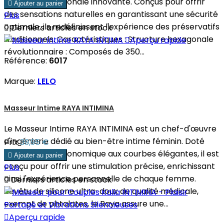
structure hexagonale innovante. Conçus pour offrir

Ajouter au panier
des sensations naturelles en garantissant une sécurité
Plus
optimale, ils redéfinissent l'expérience des préservatifs

Derniers articles en stock
traditionnels. Caractéristiques : Structure hexagonale

Aperçu rapide
révolutionnaire : Composés de 350...
Référence:
6017
Marque:
LELO
Masseur Intime RAYA INTIMINA
Le Masseur Intime RAYA INTIMINA est un chef-d'œuvre
d'ingénierie dédié au bien-être intime féminin. Doté
Prix
39,95 €
d'une forme ergonomique aux courbes élégantes, il est

Ajouter au panier
conçu pour offrir une stimulation précise, enrichissant
Plus
ainsi l'expérience personnelle de chaque femme.

Derniers articles en stock
Revêtu de silicone ultra-doux de qualité médicale,
exempt de phtalates, le Raya assure une...

Aperçu rapide