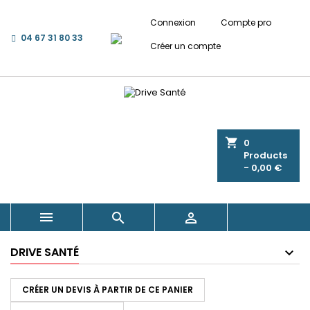
Connexion
Compte pro
04 67 31 80 33
Créer un compte
shopping_cart
0
Products
- 0,00 €



DRIVE SANTÉ
CRÉER UN DEVIS À PARTIR DE CE PANIER