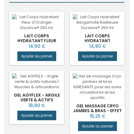
LAIT CORPS
LAIT CORPS
HYDRATANT FLEUR
HYDRATANT
D'ORANGER DURANCE®
BERGAMOTE RADIEUSE
Prix
Prix
14,90 €
14,90 €
DURANCE®
Ajouter au panier
Ajouter au panier
GEL AGYFLEX - ARGILE
VERTE & ACTIFS
NATURELS | MUSCLES &
Prix
18,90 €
GEL MASSAGE CRYO
ARTICULATIONS
JAMBES & BRAS - EFFET
FROID KINÉSANTÉ
Ajouter au panier
Prix
15,25 €
Ajouter au panier