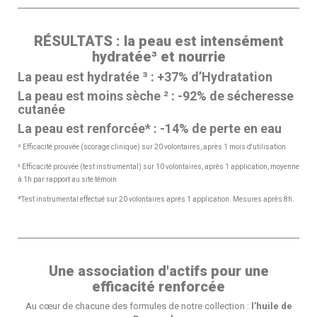
RÉSULTATS : la peau est intensément
hydratée³ et nourrie
La peau est hydratée ³ : +37% d’Hydratation
La peau est moins sèche ² : -92% de sécheresse
cutanée
La peau est renforcée* : -14% de perte en eau
² Efficacité prouvée (scorage clinique) sur 20 volontaires, après 1 mois d'utilisation
³ Efficacité prouvée (test instrumental) sur 10 volontaires, après 1 application, moyenne
à 1h par rapport au site témoin
*Test instrumental effectué sur 20 volontaires après 1 application. Mesures après 8h.
Une association d'actifs pour une
efficacité renforcée
Au cœur de chacune des formules de notre collection :
l’huile de