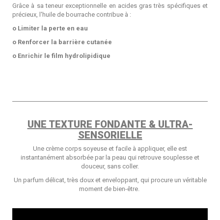
Grâce à sa teneur exceptionnelle en acides gras très spécifiques et
précieux, l'huile de bourrache contribue à :
o Limiter la perte en eau
o Renforcer la barrière cutanée
o Enrichir le film hydrolipidique
UNE TEXTURE FONDANTE & ULTRA-
SENSORIELLE
Une crème corps soyeuse et facile à appliquer, elle est
instantanément absorbée par la peau qui retrouve souplesse et
douceur, sans coller.
Un parfum délicat, très doux et enveloppant, qui procure un véritable
moment de bien-être.