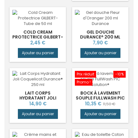
COLD CREAM
GEL DOUCHE
PROTECTRICE GILBERT-
DURANCE® 200 ML
TUBE DE 50 ML
FLEUR D'ORANGER
Prix
Prix
2,45 €
7,90 €
Ajouter au panier
Ajouter au panier
Prix réduit
-10%
Promo !
LAIT CORPS
BOCK À LAVEMENT
HYDRATANT JOLI
SOUPLE FULLWASH PIC
COQUELICOT
SOLUTION®
Prix
Prix
Prix
14,90 €
10,35 €
11,50 €
DURANCE®
de
Ajouter au panier
Ajouter au panier
base