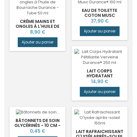
EAU DE TOILETTE
COTON MUSC
DURANCE®
Prix
37,90 €
CRÈME MAINS ET
ONGLES À L'HUILE DE
BOURRACHE
Prix
Ajouter au panier
8,90 €
DURANCE®
Ajouter au panier
LAIT CORPS
HYDRATANT
PÉTILLANTE VERVEINE
Prix
14,90 €
DURANCE®
Ajouter au panier
BÂTONNETS DE SOIN
GLYCÉRINÉS - 10 CM -
SACHET DE 3
Prix
0,45 €
LAIT RAFRAICHISSANT
O'LYSÉE APRÈS-SOLEIL