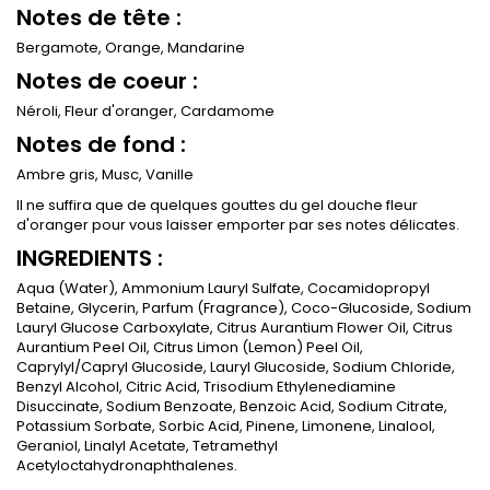
Notes de tête :
Bergamote, Orange, Mandarine
Notes de coeur :
Néroli, Fleur d'oranger, Cardamome
Notes de fond :
Ambre gris, Musc, Vanille
Il ne suffira que de quelques gouttes du gel douche fleur
d'oranger pour vous laisser emporter par ses notes délicates.
INGREDIENTS :
Aqua (Water), Ammonium Lauryl Sulfate, Cocamidopropyl
Betaine, Glycerin, Parfum (Fragrance), Coco-Glucoside, Sodium
Lauryl Glucose Carboxylate, Citrus Aurantium Flower Oil, Citrus
Aurantium Peel Oil, Citrus Limon (Lemon) Peel Oil,
Caprylyl/Capryl Glucoside, Lauryl Glucoside, Sodium Chloride,
Benzyl Alcohol, Citric Acid, Trisodium Ethylenediamine
Disuccinate, Sodium Benzoate, Benzoic Acid, Sodium Citrate,
Potassium Sorbate, Sorbic Acid, Pinene, Limonene, Linalool,
Geraniol, Linalyl Acetate, Tetramethyl
Acetyloctahydronaphthalenes.