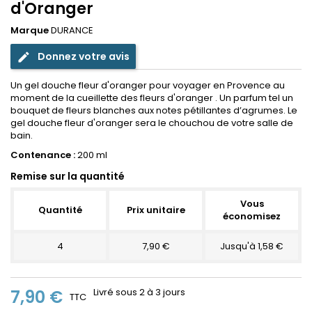
d'Oranger
Marque
DURANCE
Donnez votre avis
edit
Un gel douche fleur d'oranger pour voyager en Provence au
moment de la cueillette des fleurs d'oranger . Un parfum tel un
bouquet de fleurs blanches aux notes pétillantes d’agrumes. Le
gel douche fleur d'oranger sera le chouchou de votre salle de
bain.
Contenance :
200 ml
Remise sur la quantité
Vous
Quantité
Prix unitaire
économisez
4
7,90 €
Jusqu'à 1,58 €
7,90 €
Livré sous 2 à 3 jours
TTC