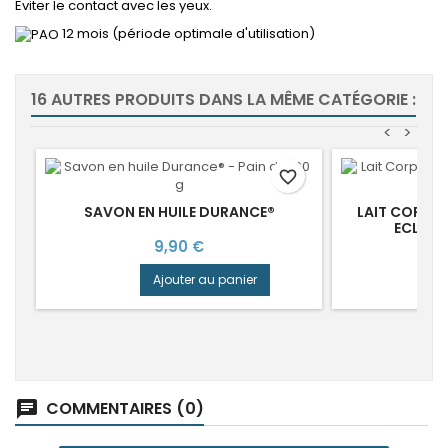
Eviter le contact avec les yeux.
12 mois (période optimale d'utilisation)
16 AUTRES PRODUITS DANS LA MÊME CATÉGORIE :
<
>
favorite_border
SAVON EN HUILE DURANCE®
LAIT CORPS
ECLANT
Prix
9,90 €
Ajouter au panier
COMMENTAIRES (0)
chat