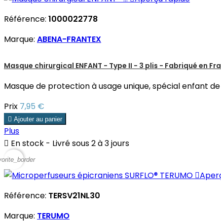
Référence:
1000022778
Marque:
ABENA-FRANTEX
Masque chirurgical ENFANT - Type II - 3 plis - Fabriqué en Fr
Masque de protection à usage unique, spécial enfant de 5 à
Prix
7,95 €

Ajouter au panier
Plus

En stock - Livré sous 2 à 3 jours
vorite_border

Aper
Référence:
TERSV21NL30
Marque:
TERUMO