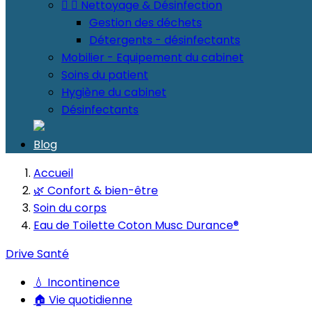


Nettoyage & Désinfection
Gestion des déchets
Détergents - désinfectants
Mobilier - Equipement du cabinet
Soins du patient
Hygiène du cabinet
Désinfectants
Blog
Accueil
🌿 Confort & bien-être
Soin du corps
Eau de Toilette Coton Musc Durance®
Drive Santé
💧 Incontinence
🏠 Vie quotidienne