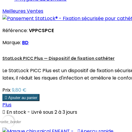
Meilleures Ventes
Référence:
VPPCSPCE
Marque:
BD
StatLock PICC Plus — Dispositif de fixation cathéter
Le StatLock PICC Plus est un dispositif de fixation sécu
latex, il réduit les risques d'infection et améliore le co
Prix
9,80 €

Ajouter au panier
Plus

En stock - Livré sous 2 à 3 jours
vorite_border

Aperçu rapide