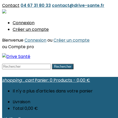
Contact
04 67 31 80 33
contact@drive-sante.fr
Connexion
Créer un compte
Bienvenue
Connexion
ou
Créer un compte
ou
Compte pro
Rechercher
shopping_cart
Panier:
0
Products - 0,00 €
Il n'y a plus d'articles dans votre panier
Livraison
Total
0,00 €