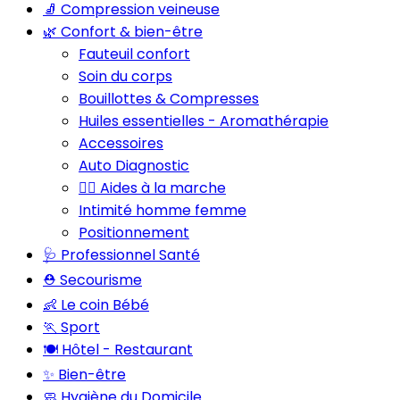
🧦 Compression veineuse
🌿 Confort & bien-être
Fauteuil confort
Soin du corps
Bouillottes & Compresses
Huiles essentielles - Aromathérapie
Accessoires
Auto Diagnostic
🚶‍♂️ Aides à la marche
Intimité homme femme
Positionnement
🩺 Professionnel Santé
⛑️ Secourisme
👶 Le coin Bébé
🏃 Sport
🍽️ Hôtel - Restaurant
✨ Bien-être
🧼 Hygiène du Domicile