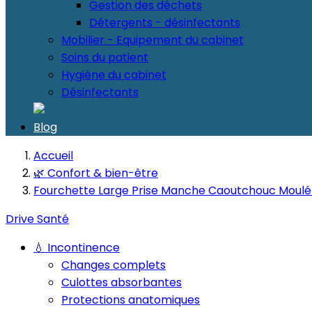
Gestion des déchets
Détergents - désinfectants
Mobilier - Equipement du cabinet
Soins du patient
Hygiène du cabinet
Désinfectants
Blog
Accueil
🌿 Confort & bien-être
Fourchette Large Prise Manche Caoutchouc Moul
Drive Santé
💧 Incontinence
Changes complets
Culottes absorbantes
Protections anatomiques