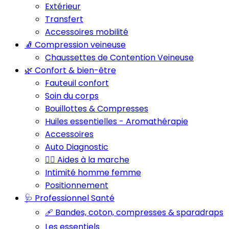
Extérieur
Transfert
Accessoires mobilité
🧦 Compression veineuse
Chaussettes de Contention Veineuse
🌿 Confort & bien-être
Fauteuil confort
Soin du corps
Bouillottes & Compresses
Huiles essentielles - Aromathérapie
Accessoires
Auto Diagnostic
🚶‍♂️ Aides à la marche
Intimité homme femme
Positionnement
🩺 Professionnel Santé
🩹 Bandes, coton, compresses & sparadraps
Les essentiels