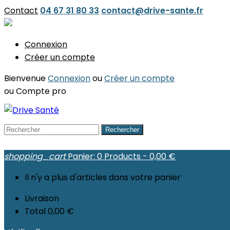
Contact
04 67 31 80 33
contact@drive-sante.fr
Connexion
Créer un compte
Bienvenue
Connexion
ou
Créer un compte
ou
Compte pro
Rechercher
shopping_cart
Panier:
0
Products - 0,00 €
Il n'y a plus d'articles dans votre panier
Livraison
Total
0,00 €