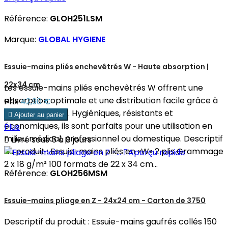
Référence:
GLOH251LSM
Marque:
GLOBAL HYGIENE
Essuie-mains pliés enchevêtrés W - Haute absorption |
22x34 cm
Les essuie-mains pliés enchevêtrés W offrent une
absorption optimale et une distribution facile grâce à
Prix
42,90 €
leur pliage en W. Hygiéniques, résistants et

Ajouter au panier
économiques, ils sont parfaits pour une utilisation en
Plus
milieu médical, professionnel ou domestique. Descriptif

Livré sous 5 à 8 jours
du produit : Essuie-mains pliés en «W» 2 plis Grammage

Aperçu rapide
2 x 18 g/m² 100 formats de 22 x 34 cm...
Référence:
GLOH256MSM
Essuie-mains pliage en Z - 24x24 cm - Carton de 3750
Descriptif du produit : Essuie-mains gaufrés collés 150