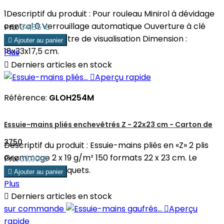
1Descriptif du produit : Pour rouleau Minirol à dévidage
central 0 Verrouillage automatique Ouverture à clé
Prix
34,85 €
universelle Fenêtre de visualisation Dimension :

Ajouter au panier
18x33x17,5 cm.
Plus

Derniers articles en stock

Aperçu rapide
Référence:
GLOH254M
Essuie-mains pliés enchevêtrés Z - 22x23 cm - Carton de
3750
Descriptif du produit : Essuie-mains pliés en «Z» 2 plis
Grammage 2 x 19 g/m² 150 formats 22 x 23 cm. Le
Prix
39,90 €
carton de 25 paquets.

Ajouter au panier
Plus

Derniers articles en stock
sur commande

Aperçu
rapide