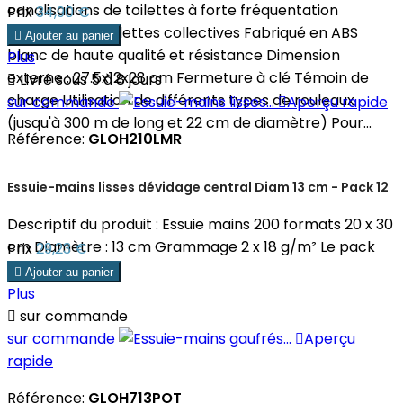
canalisations de toilettes à forte fréquentation
Prix
34,90 €
Utilisation en toilettes collectives Fabriqué en ABS

Ajouter au panier
blanc de haute qualité et résistance Dimension
Plus
externe : 27.5x12x28 cm Fermeture à clé Témoin de

Livré sous 5 à 8 jours
charge Utilisation de différents types de rouleaux
sur commande

Aperçu rapide
(jusqu'à 300 m de long et 22 cm de diamètre) Pour...
Référence:
GLOH210LMR
Essuie-mains lisses dévidage central Diam 13 cm - Pack 12
Descriptif du produit : Essuie mains 200 formats 20 x 30
cm Diamètre : 13 cm Grammage 2 x 18 g/m² Le pack
Prix
29,23 €
de 12 rouleaux.

Ajouter au panier
Plus

sur commande
sur commande

Aperçu
rapide
Référence:
GLOH713POT