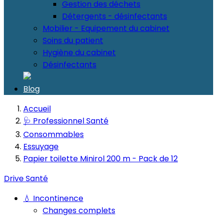
Gestion des déchets
Détergents - désinfectants
Mobilier - Equipement du cabinet
Soins du patient
Hygiène du cabinet
Désinfectants
Blog
Accueil
🩺 Professionnel Santé
Consommables
Essuyage
Papier toilette Minirol 200 m - Pack de 12
Drive Santé
💧 Incontinence
Changes complets