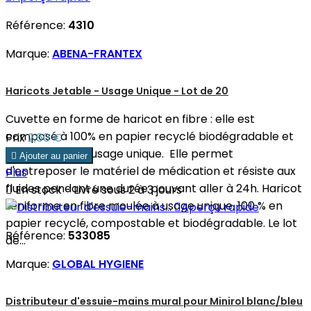
Référence:
4310
Marque:
ABENA-FRANTEX
Haricots Jetable - Usage Unique - Lot de 20
Cuvette en forme de haricot en fibre : elle est
composé à 100% en papier recyclé biodégradable et
Prix
2,60 €
est dédiée à un usage unique. Elle permet

Ajouter au panier
d'entreposer le matériel de médication et résiste aux
Plus
fluides pendant une durée pouvant aller à 24h. Haricot

En stock - Livré sous 2 à 3 jours
réniforme en fibre moulée à usage unique. 100 % en

Aperçu rapide
papier recyclé, compostable et biodégradable. Le lot
Référence:
533085
de...
Marque:
GLOBAL HYGIENE
Distributeur d'essuie-mains mural pour Minirol blanc/bleu