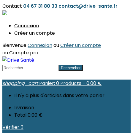
Contact
04 67 31 80 33
contact@drive-sante.fr
Connexion
Créer un compte
Bienvenue
Connexion
ou
Créer un compte
ou
Compte pro
Rechercher
shopping_cart
Panier:
0
Products - 0,00 €
Il n'y a plus d'articles dans votre panier
Livraison
Total
0,00 €
Vérifier
