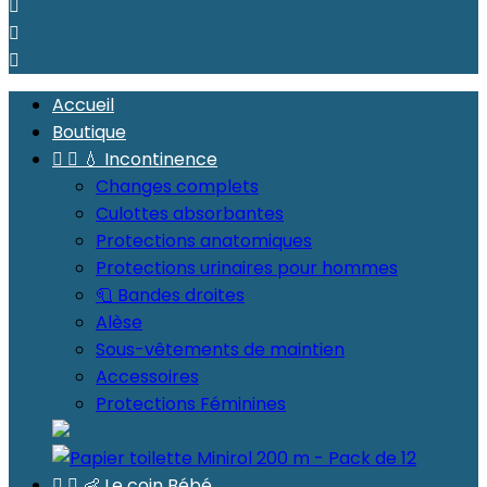



Accueil
Boutique


💧 Incontinence
Changes complets
Culottes absorbantes
Protections anatomiques
Protections urinaires pour hommes
🧻 Bandes droites
Alèse
Sous-vêtements de maintien
Accessoires
Protections Féminines


👶 Le coin Bébé