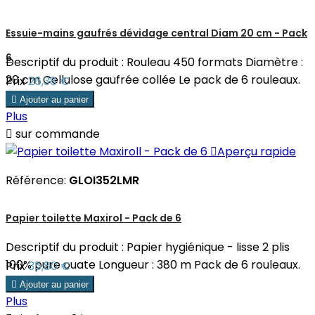
Essuie-mains gaufrés dévidage central Diam 20 cm - Pack
6
Descriptif du produit : Rouleau 450 formats Diamètre :
20 cm Cellulose gaufrée collée Le pack de 6 rouleaux.
Prix
26,38 €

Ajouter au panier
Plus

sur commande

Aperçu rapide
Référence:
GLOI352LMR
Papier toilette Maxirol - Pack de 6
Descriptif du produit : Papier hygiénique - lisse 2 plis
100% pure ouate Longueur : 380 m Pack de 6 rouleaux.
Prix
35,80 €

Ajouter au panier
Plus