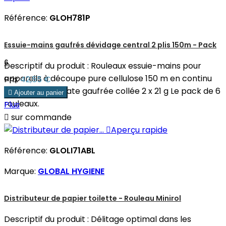
Référence:
GLOH781P
Essuie-mains gaufrés dévidage central 2 plis 150m - Pack
6
Descriptif du produit : Rouleaux essuie-mains pour
appareils à découpe pure cellulose 150 m en continu
Prix
42,55 €
Laize : 20 cm Ouate gaufrée collée 2 x 21 g Le pack de 6

Ajouter au panier
rouleaux.
Plus

sur commande

Aperçu rapide
Référence:
GLOLI71ABL
Marque:
GLOBAL HYGIENE
Distributeur de papier toilette - Rouleau Minirol
Descriptif du produit : Délitage optimal dans les