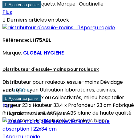
carton de 20 paquets. Marque : Ouatinelle

Ajouter au panier
Plus

Derniers articles en stock

Aperçu rapide
Référence:
LH75ABL
Marque:
GLOBAL HYGIENE
Distributeur d'essuie-mains pour rouleaux
Distributeur pour rouleaux essuie-mains Dévidage
central moyen Utilisation laboratoires, cuisines,
Prix
42,90 €
toilettes bureaux ou collectivités, milieu hospitalier

Ajouter au panier
Largeur 23 x Hauteur 33,4 x Profondeur 23 cm Fabriqué
Plus
intégralement en matière ABS blanc de haute qualité

Livrraison sous 8 à 15 jours
et résistance Fermeture à clé Coloris blanc

Aperçu rapide