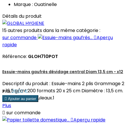
Marque : Ouatinelle
Détails du produit
15 autres produits dans la même catégorie :
sur commande

Aperçu
rapide
Référence:
GLOH710POT
Essuie-mains gaufrés dévidage central Diam 13,5 cm - x12
Descriptif du produit : Essuie-mains 2 plis Grammage 2
x 16,5 g/m² 200 formats 20 x 25 cm Diamètre : 13,5 cm.
Prix
26,02 €
Le pack de 12 rouleaux.1

Ajouter au panier
Plus

sur commande

Aperçu rapide