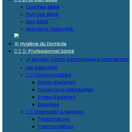
Couches Bébé
Pull-Ups Bébé
Soin Bébé
Maman & maternité
🧼 Hygiène du Domicile


🩺 Professionnel Santé
🩹 Bandes, coton, compresses & sparadraps
Les essentiels


Consommables
Gants d'examen
Protections individuelles
Draps d'examen
Essuyage


Diagnostic & Mesures
Tensiomètres
Thermomètres