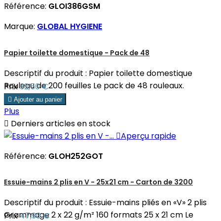
Référence:
GLOI386GSM
Marque:
GLOBAL HYGIENE
Papier toilette domestique - Pack de 48
Descriptif du produit : Papier toilette domestique
Rouleau de 200 feuilles Le pack de 48 rouleaux.
Prix
32,50 €

Ajouter au panier
Plus

Derniers articles en stock

Aperçu rapide
Référence:
GLOH252GOT
Essuie-mains 2 plis en V - 25x21 cm - Carton de 3200
Descriptif du produit : Essuie-mains pliés en «V» 2 plis
Grammage 2 x 22 g/m² 160 formats 25 x 21 cm Le
Prix
47,90 €