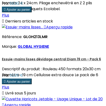
formats 24 x 24cm. Pliage enchevêtré en Z 2 plis
Prix
59,90 €
Carton de 25 paquets Ecolabel.

Ajouter au panier
Plus

Derniers articles en stock

Aperçu rapide
Référence:
GLOH213LMR
Marque:
GLOBAL HYGIENE
Essuie-mains lisses dévidage central Diam 19 cm - Pack 6
Descriptif du produit : Rouleau 450 formats 20x30 cm
Diamètre : 19 cm Cellulose extra douce Le pack de 6
Prix
32,95 €
rouleaux.

Ajouter au panier
Plus

Livré sous 5 jours

Aperçu rapide