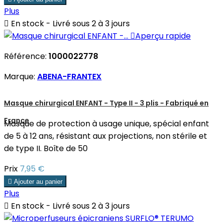
Plus

En stock - Livré sous 2 à 3 jours

Aperçu rapide
Référence:
1000022778
Marque:
ABENA-FRANTEX
Masque chirurgical ENFANT - Type II - 3 plis - Fabriqué en
France
Masque de protection à usage unique, spécial enfant
de 5 à 12 ans, résistant aux projections, non stérile et
de type II. Boîte de 50
Prix
7,95 €

Ajouter au panier
Plus

En stock - Livré sous 2 à 3 jours