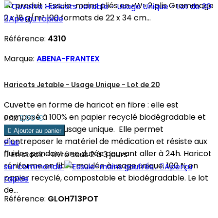
du produit : Essuie-mains pliés en «W» 2 plis Grammage
2 x 18 g/m² 100 formats de 22 x 34 cm...

Aperçu rapide
Référence:
4310
Marque:
ABENA-FRANTEX
Haricots Jetable - Usage Unique - Lot de 20
Cuvette en forme de haricot en fibre : elle est
composé à 100% en papier recyclé biodégradable et
Prix
2,60 €
est dédiée à un usage unique. Elle permet

Ajouter au panier
d'entreposer le matériel de médication et résiste aux
Plus
fluides pendant une durée pouvant aller à 24h. Haricot

En stock - Livré sous 2 à 3 jours
réniforme en fibre moulée à usage unique. 100 % en
sur commande

Aperçu
papier recyclé, compostable et biodégradable. Le lot
rapide
de...
Référence:
GLOH713POT