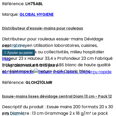
Référence:
LH75ABL
Marque:
GLOBAL HYGIENE
Distributeur d'essuie-mains pour rouleaux
Distributeur pour rouleaux essuie-mains Dévidage
central moyen Utilisation laboratoires, cuisines,
Prix
42,90 €
toilettes bureaux ou collectivités, milieu hospitalier

Ajouter au panier
Largeur 23 x Hauteur 33,4 x Profondeur 23 cm Fabriqué
Plus
intégralement en matière ABS blanc de haute qualité

Livrraison sous 8 à 15 jours
et résistance Fermeture à clé Coloris blanc
sur commande

Aperçu rapide
Référence:
GLOH210LMR
Essuie-mains lisses dévidage central Diam 13 cm - Pack 12
Descriptif du produit : Essuie mains 200 formats 20 x 30
cm Diamètre : 13 cm Grammage 2 x 18 g/m² Le pack
Prix
29,23 €