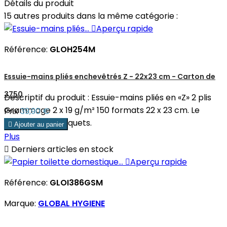
Détails du produit
15 autres produits dans la même catégorie :

Aperçu rapide
Référence:
GLOH254M
Essuie-mains pliés enchevêtrés Z - 22x23 cm - Carton de
3750
Descriptif du produit : Essuie-mains pliés en «Z» 2 plis
Grammage 2 x 19 g/m² 150 formats 22 x 23 cm. Le
Prix
39,90 €
carton de 25 paquets.

Ajouter au panier
Plus

Derniers articles en stock

Aperçu rapide
Référence:
GLOI386GSM
Marque:
GLOBAL HYGIENE