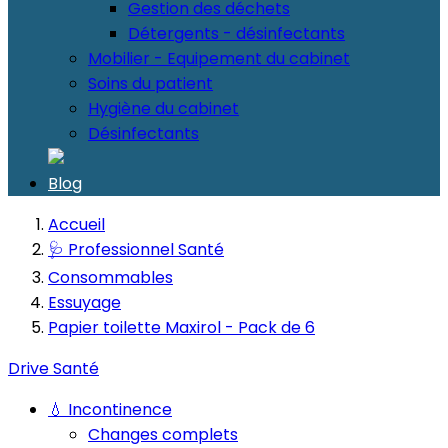
Gestion des déchets
Détergents - désinfectants
Mobilier - Equipement du cabinet
Soins du patient
Hygiène du cabinet
Désinfectants
Blog
Accueil
🩺 Professionnel Santé
Consommables
Essuyage
Papier toilette Maxirol - Pack de 6
Drive Santé
💧 Incontinence
Changes complets