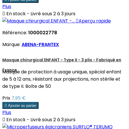
Plus

En stock - Livré sous 2 à 3 jours

Aperçu rapide
Référence:
1000022778
Marque:
ABENA-FRANTEX
Masque chirurgical ENFANT - Type II - 3 plis - Fabriqué en
France
Masque de protection à usage unique, spécial enfant
de 5 à 12 ans, résistant aux projections, non stérile et
de type II. Boîte de 50
Prix
7,95 €

Ajouter au panier
Plus

En stock - Livré sous 2 à 3 jours