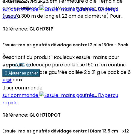
externe : 27.5x12x28 cm Fermeture à clé Témoin de

Livré sous 5 à 8 jours
charge Utilisation de différents types de rouleaux
sur commande

Aperçu
(jusqu'à 300 m de long et 22 cm de diamètre) Pour...
rapide
Référence:
GLOH781P
Essuie-mains gaufrés dévidage central 2 plis 150m - Pack
6
Descriptif du produit : Rouleaux essuie-mains pour
appareils à découpe pure cellulose 150 m en continu
Prix
42,55 €
Laize : 20 cm Ouate gaufrée collée 2 x 21 g Le pack de 6

Ajouter au panier
rouleaux.
Plus

sur commande
sur commande

Aperçu
rapide
Référence:
GLOH710POT
Essuie-mains gaufrés dévidage central Diam 13,5 cm - x12