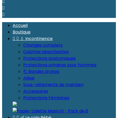



Accueil
Boutique


💧 Incontinence
Changes complets
Culottes absorbantes
Protections anatomiques
Protections urinaires pour hommes
🧻 Bandes droites
Alèse
Sous-vêtements de maintien
Accessoires
Protections Féminines


👶 Le coin Bébé