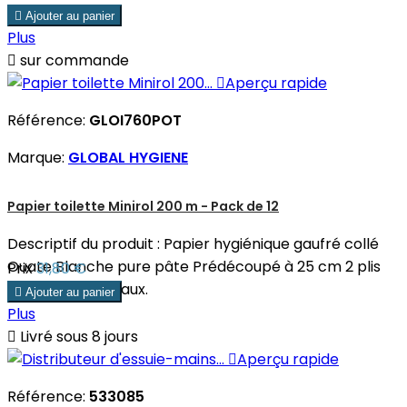
de 12 rouleaux.

Ajouter au panier
Plus

sur commande

Aperçu rapide
Référence:
GLOI760POT
Marque:
GLOBAL HYGIENE
Papier toilette Minirol 200 m - Pack de 12
Descriptif du produit : Papier hygiénique gaufré collé
Ouate Blanche pure pâte Prédécoupé à 25 cm 2 plis
Prix
31,80 €
Pack de 12 rouleaux.

Ajouter au panier
Plus

Livré sous 8 jours

Aperçu rapide
Référence:
533085