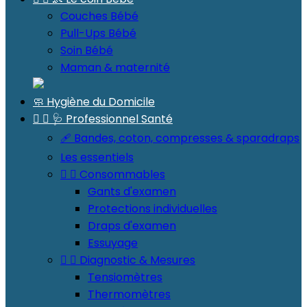
Couches Bébé
Pull-Ups Bébé
Soin Bébé
Maman & maternité
🧼 Hygiène du Domicile


🩺 Professionnel Santé
🩹 Bandes, coton, compresses & sparadraps
Les essentiels


Consommables
Gants d'examen
Protections individuelles
Draps d'examen
Essuyage


Diagnostic & Mesures
Tensiomètres
Thermomètres