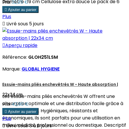
Diamètre : 19 cm Cellulose extra douce Le pack de 6
Prix
32,95 €
rouleaux.

Ajouter au panier
Plus

Livré sous 5 jours

Aperçu rapide
Référence:
GLOH251LSM
Marque:
GLOBAL HYGIENE
Essuie-mains pliés enchevêtrés W - Haute absorption |
22x34 cm
Les essuie-mains pliés enchevêtrés W offrent une
absorption optimale et une distribution facile grâce à
Prix
42,90 €
leur pliage en W. Hygiéniques, résistants et

Ajouter au panier
économiques, ils sont parfaits pour une utilisation en
Plus
milieu médical, professionnel ou domestique. Descriptif

Livré sous 5 à 8 jours