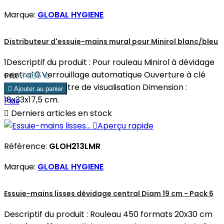
Marque:
GLOBAL HYGIENE
Distributeur d'essuie-mains mural pour Minirol blanc/bleu
1Descriptif du produit : Pour rouleau Minirol à dévidage
central 0 Verrouillage automatique Ouverture à clé
Prix
34,85 €
universelle Fenêtre de visualisation Dimension :

Ajouter au panier
18x33x17,5 cm.
Plus

Derniers articles en stock

Aperçu rapide
Référence:
GLOH213LMR
Marque:
GLOBAL HYGIENE
Essuie-mains lisses dévidage central Diam 19 cm - Pack 6
Descriptif du produit : Rouleau 450 formats 20x30 cm