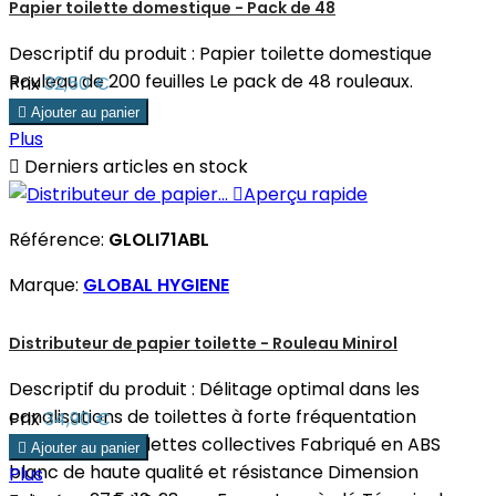
Papier toilette domestique - Pack de 48
Descriptif du produit : Papier toilette domestique
Rouleau de 200 feuilles Le pack de 48 rouleaux.
Prix
32,50 €

Ajouter au panier
Plus

Derniers articles en stock

Aperçu rapide
Référence:
GLOLI71ABL
Marque:
GLOBAL HYGIENE
Distributeur de papier toilette - Rouleau Minirol
Descriptif du produit : Délitage optimal dans les
canalisations de toilettes à forte fréquentation
Prix
34,90 €
Utilisation en toilettes collectives Fabriqué en ABS

Ajouter au panier
blanc de haute qualité et résistance Dimension
Plus