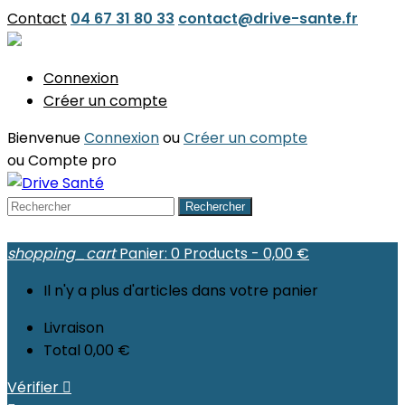
Contact
04 67 31 80 33
contact@drive-sante.fr
Connexion
Créer un compte
Bienvenue
Connexion
ou
Créer un compte
ou
Compte pro
Rechercher
shopping_cart
Panier:
0
Products - 0,00 €
Il n'y a plus d'articles dans votre panier
Livraison
Total
0,00 €
Vérifier
