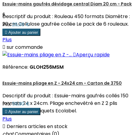
Essuie-mains gaufrés dévidage central Diam 20 cm - Pack
6
Descriptif du produit : Rouleau 450 formats Diamètre :
20 cm Cellulose gaufrée collée Le pack de 6 rouleaux.
Prix
26,38 €

Ajouter au panier
Plus

sur commande

Aperçu rapide
Référence:
GLOH256MSM
Essuie-mains pliage en Z - 24x24 cm - Carton de 3750
Descriptif du produit : Essuie-mains gaufrés collés 150
formats 24 x 24cm. Pliage enchevêtré en Z 2 plis
Prix
59,90 €
Carton de 25 paquets Ecolabel.

Ajouter au panier
Plus

Derniers articles en stock
chat
Commentaires (0)