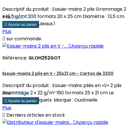
Descriptif du produit : Essuie-mains 2 plis Grammage 2
x 16,5 g/m² 200 formats 20 x 25 cm Diamètre : 13,5 cm.
Prix
26,02 €
Le pack de 12 rouleaux.1

Ajouter au panier
Plus

sur commande

Aperçu rapide
Référence:
GLOH252GOT
Essuie-mains 2 plis en V - 25x21 cm - Carton de 3200
Descriptif du produit : Essuie-mains pliés en «V» 2 plis
Grammage 2 x 22 g/m² 160 formats 25 x 21 cm Le
Prix
47,90 €
carton de 20 paquets. Marque : Ouatinelle

Ajouter au panier
Plus

Derniers articles en stock

Aperçu rapide