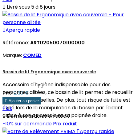

Livré sous 5 à 8 jours

Aperçu rapide
Référence:
ART02050070100000
Marque:
COMED
Bassin de lit Ergonomique avec couvercle
Accessoire d'hygiène indispensable pour des
personnes alitées, ce bassin de lit permet de recueillir
Prix
12,30 €
les urines et les selles. De plus, tout risque de fuite est

Ajouter au panier
évité lors de la manipulation du bassin par l'aidant
Plus
grâce à son couvercle et sa poignée droite.

Derniers articles en stock
-10%
sur commande
Prix réduit

Aperçu rapide