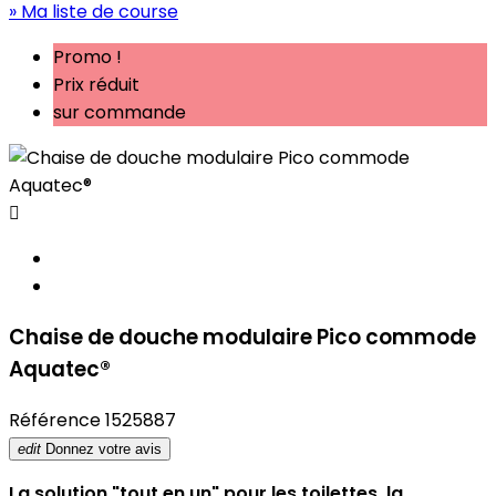
» Ma liste de course
Promo !
Prix réduit
sur commande

Chaise de douche modulaire Pico commode
Aquatec®
Référence
1525887
edit
Donnez votre avis
La solution "tout en un" pour les toilettes, la