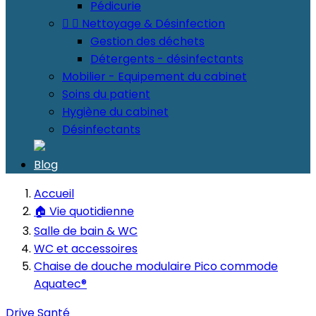
Pédicurie


Nettoyage & Désinfection
Gestion des déchets
Détergents - désinfectants
Mobilier - Equipement du cabinet
Soins du patient
Hygiène du cabinet
Désinfectants
Blog
Accueil
🏠 Vie quotidienne
Salle de bain & WC
WC et accessoires
Chaise de douche modulaire Pico commode
Aquatec®
Drive Santé