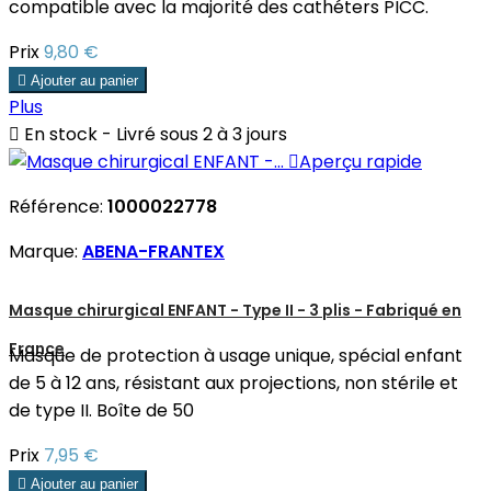
compatible avec la majorité des cathéters PICC.
Prix
9,80 €

Ajouter au panier
Plus

En stock - Livré sous 2 à 3 jours

Aperçu rapide
Référence:
1000022778
Marque:
ABENA-FRANTEX
Masque chirurgical ENFANT - Type II - 3 plis - Fabriqué en
France
Masque de protection à usage unique, spécial enfant
de 5 à 12 ans, résistant aux projections, non stérile et
de type II. Boîte de 50
Prix
7,95 €

Ajouter au panier