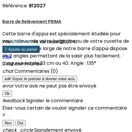
Référence:
812027
Barre de Relèvement PRIMA
Cette barre d'appui est spécialement étudiée pour
vous relever de votre baignoire ou de votre cuvette de
Prix
25,20 €
Prix de base
28,00 €
toilettes. La prise large de notre barre d'appui dispose

Ajouter au panier
de 2 angles permettant de la saisir plus facilement.
Plus
Longueur totale 33 cm ou 40. Angle : 135°

sur commande
chat
Commentaires (0)
edit
Soyez le premier à donner votre avis
error
Votre avis ne peut pas être envoyé
Ok
feedback
Signaler le commentaire
Êtes-vous certain de vouloir signaler ce commentaire
?
Non
Oui
check_circle
Signalement envoyé