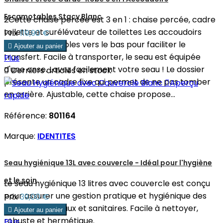
Escamotables Stacy Blanc
2Cette chaise percée est 3 en 1 : chaise percée, cadre
toilette et surélévateur de toilettes Les accoudoirs
Prix
119,90 €
sont escamotables vers le bas pour faciliter le

Ajouter au panier
transfert. Facile à transporter, le seau est équipée
Plus
d'une anse. Lavez facilement votre seau ! Le dossier

Derniers articles en stock
présente un cadre fixe qui permet de ne pas tomber

Aperçu
en arrière. Ajustable, cette chaise propose...
rapide
Référence:
801164
Marque:
IDENTITES
Seau hygiénique 13L avec couvercle - Idéal pour l'hygiène
et le soin
Le seau hygiénique 13 litres avec couvercle est conçu
pour assurer une gestion pratique et hygiénique des
Prix
39,00 €
déchets médicaux et sanitaires. Facile à nettoyer,

Ajouter au panier
robuste et hermétique.
Plus