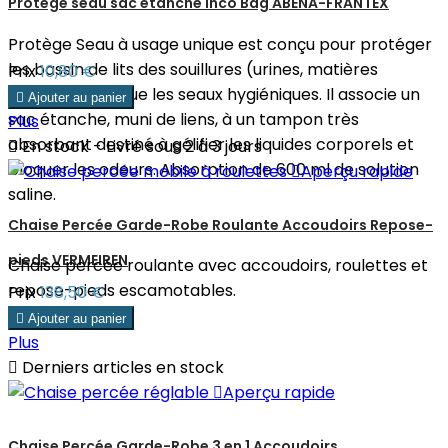
Protège seau sac étanche Inco Bag ABENA-FRANTEX
Protège Seau à usage unique est conçu pour protéger
les bassin de lits des souillures (urines, matières
Prix
10,80 €
fécales). ainsi que les seaux hygiéniques. Il associe un

Ajouter au panier
sac étanche, muni de liens, à un tampon très
Plus
absorbant destiné à gélifier les liquides corporels et

En stock - Livré sous 2 à 3 jours
bloquer les odeurs. Absorption de 600 ml de solution

Aperçu rapide
saline.
Chaise Percée Garde-Robe Roulante Accoudoirs Repose-
pieds VERMEIREN
Chaise percée roulante avec accoudoirs, roulettes et
repose-pieds escamotables.
Prix
138,50 €

Ajouter au panier
Plus

Derniers articles en stock

Aperçu rapide
Chaise Percée Garde-Robe 3 en 1 Accoudoirs