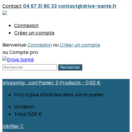
Contact
04 67 31 80 33
contact@drive-sante.fr
Connexion
Créer un compte
Bienvenue
Connexion
ou
Créer un compte
ou
Compte pro
Rechercher
shopping_cart
Panier:
0
Products - 0,00 €
Il n'y a plus d'articles dans votre panier
Livraison
Total
0,00 €
Vérifier
