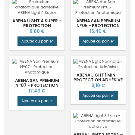
ABENA LIGHT 4 SUPER –
ABENA SAN PREMIUM
PROTECTION
N°05 - PROTECTION
ANATOMIQUE POUR
ANATOMIQUE
Prix
Prix
8,60 €
15,40 €
FUITES ABONDANTES
Ajouter au panier
Ajouter au panier
ABENA LIGHT 1 MINI -
PROTECTION ADHÉSIVE
ABENA SAN PREMIUM
FUITES LÉGÈRES
Prix
N°07 - PROTECTION
3,10 €
ANATOMIQUE
Prix
17,40 €
Ajouter au panier
Ajouter au panier
ABENA LIGHT 3 EXTRA –