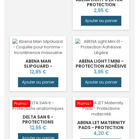
PROTECTION
ANATOMIQUE POUR
Prix
2,95 €
FUITES MODÉRÉES
Ajouter au panier
ABENA MAN
ABENA LIGHT 1 MINI -
SLIPGUARD -
PROTECTION ADHÉSIVE
PROTECTION URINAIRE
FUITES LÉGÈRES
Prix
Prix
12,85 €
3,95 €
DISCRÈTE POUR
HOMME (X20)
Ajouter au panier
Ajouter au panier
Promo !
Promo !
DELTA SAN 6 -
PROTECTIONS
ABENA LET MATERNITY
ANATOMIQUES
Prix
12,55 €
PADS - PROTECTION
POST-
Prix
4,20 €
ACCOUCHEMENT
Ajouter au panier