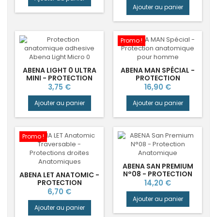
Ajouter au panier
Promo !
ABENA LIGHT 0 ULTRA
ABENA MAN SPÉCIAL -
MINI - PROTECTION
PROTECTION
INCONTINENCE LÉGÈRE
ANATOMIQUE POUR
Prix
Prix
3,75 €
16,90 €
HOMME
Ajouter au panier
Ajouter au panier
Promo !
ABENA SAN PREMIUM
N°08 - PROTECTION
ABENA LET ANATOMIC -
ANATOMIQUE
Prix
PROTECTION
14,20 €
ANATOMIQUE ULTRA-
Prix
6,70 €
ABSORBANTE
Ajouter au panier
Ajouter au panier