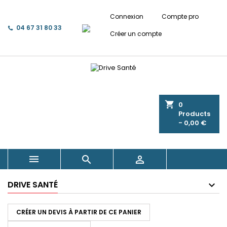
Connexion
Compte pro
04 67 31 80 33
Créer un compte
shopping_cart
0
Products
- 0,00 €



DRIVE SANTÉ
CRÉER UN DEVIS À PARTIR DE CE PANIER