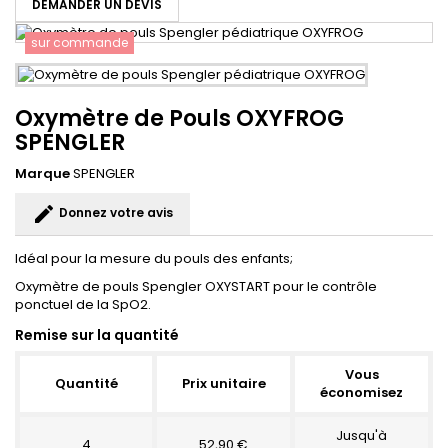
DEMANDER UN DEVIS
sur commande
Oxymètre de Pouls OXYFROG
SPENGLER
Marque
SPENGLER
edit
Donnez votre avis
Idéal pour la mesure du pouls des enfants;
Oxymètre de pouls Spengler OXYSTART pour le contrôle
ponctuel de la SpO2.
Remise sur la quantité
Vous
Quantité
Prix unitaire
économisez
Jusqu'à
4
52,90 €