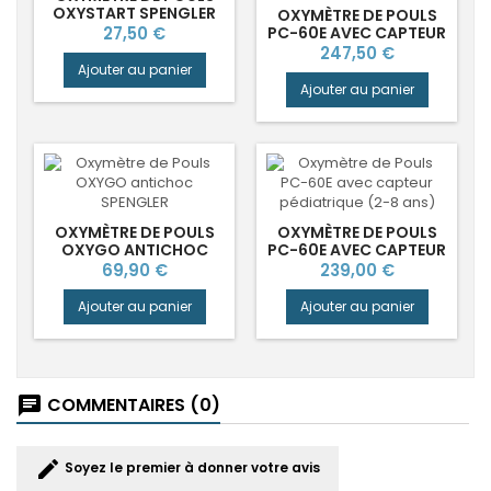
OXYSTART SPENGLER
OXYMÈTRE DE POULS
Prix
27,50 €
PC-60E AVEC CAPTEUR
NÉONATAL (0-2 ANS)
Prix
247,50 €
Ajouter au panier
Ajouter au panier
OXYMÈTRE DE POULS
OXYMÈTRE DE POULS
OXYGO ANTICHOC
PC-60E AVEC CAPTEUR
SPENGLER
PÉDIATRIQUE (2-8
Prix
Prix
69,90 €
239,00 €
ANS)
Ajouter au panier
Ajouter au panier
COMMENTAIRES (0)
chat
edit
Soyez le premier à donner votre avis