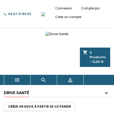
Connexion
Compte pro
04 67 31 80 33
Créer un compte
shopping_cart
0
Products
- 0,00 €



DRIVE SANTÉ
CRÉER UN DEVIS À PARTIR DE CE PANIER