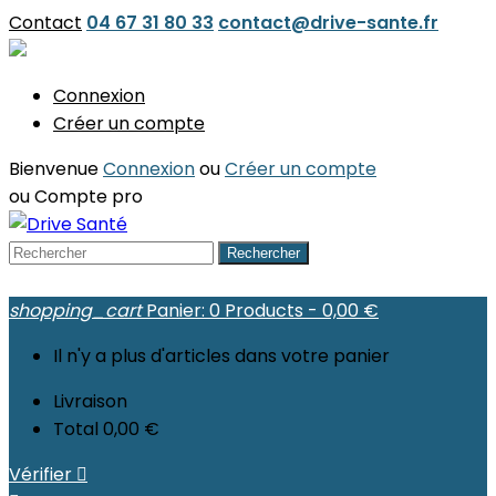
Contact
04 67 31 80 33
contact@drive-sante.fr
Connexion
Créer un compte
Bienvenue
Connexion
ou
Créer un compte
ou
Compte pro
Rechercher
shopping_cart
Panier:
0
Products - 0,00 €
Il n'y a plus d'articles dans votre panier
Livraison
Total
0,00 €
Vérifier
