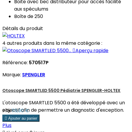
Boite avec bec distributeur pour accès facilité
aux spéculums
Boîte de 250
Détails du produit
4 autres produits dans la même catégorie :

Aperçu rapide
Référence:
570517P
Marque:
SPENGLER
Otoscope SMARTLED 5500 Pédiatrie SPENGLER-HOLTEX
L'otoscope SMARTLED 5500 a été développé avec un
objectif afin de permettre un diagnostic d'exception.
Prix
119,90 €

Ajouter au panier
Plus