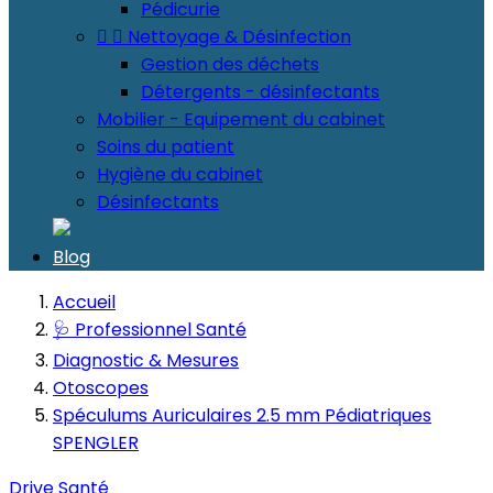
Pédicurie


Nettoyage & Désinfection
Gestion des déchets
Détergents - désinfectants
Mobilier - Equipement du cabinet
Soins du patient
Hygiène du cabinet
Désinfectants
Blog
Accueil
🩺 Professionnel Santé
Diagnostic & Mesures
Otoscopes
Spéculums Auriculaires 2.5 mm Pédiatriques
SPENGLER
Drive Santé