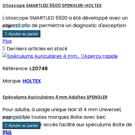
Otoscope SMARTLED 5500 SPENGLER-HOLTEX
L'otoscope SMARTLED 5500 a été développé avec un
objectif afin de permettre un diagnostic d'exception.
Prix
119,90 €

Ajouter au panier
Plus

Derniers articles en stock

Aperçu rapide
Référence:
L20748
Marque:
HOLTEX
Spéculums Auriculaires 4 mm Adultes SPENGLER
Pour adulte, à usage unique Noir Ø 4 mm Universel,
compatible toutes marques Boite avec bec
Prix
3,95 €
distributeur pour accès facilité aux spéculums Boîte de

Ajouter au panier
250
Plus