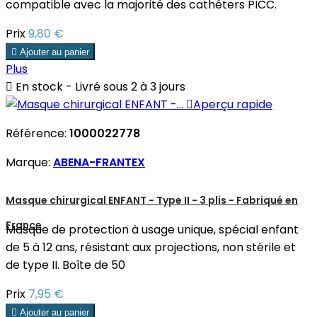
compatible avec la majorité des cathéters PICC.
Prix
9,80 €

Ajouter au panier
Plus

En stock - Livré sous 2 à 3 jours

Aperçu rapide
Référence:
1000022778
Marque:
ABENA-FRANTEX
Masque chirurgical ENFANT - Type II - 3 plis - Fabriqué en
France
Masque de protection à usage unique, spécial enfant
de 5 à 12 ans, résistant aux projections, non stérile et
de type II. Boîte de 50
Prix
7,95 €

Ajouter au panier