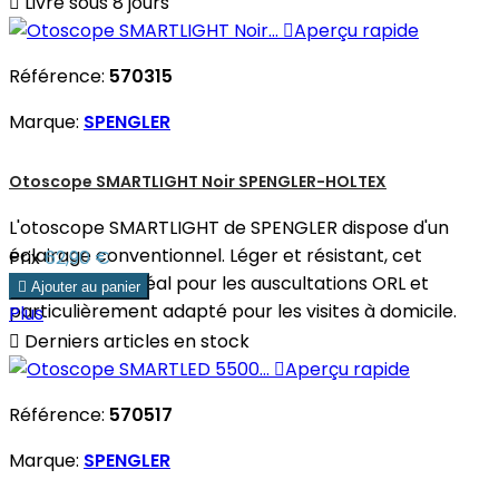

Livré sous 8 jours

Aperçu rapide
Référence:
570315
Marque:
SPENGLER
Otoscope SMARTLIGHT Noir SPENGLER-HOLTEX
L'otoscope SMARTLIGHT de SPENGLER dispose d'un
éclairage conventionnel. Léger et résistant, cet
Prix
62,90 €
otoscope est idéal pour les auscultations ORL et

Ajouter au panier
particulièrement adapté pour les visites à domicile.
Plus

Derniers articles en stock

Aperçu rapide
Référence:
570517
Marque:
SPENGLER