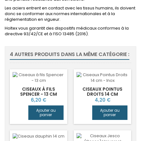
Les aciers entrent en contact avec les tissus humains, ils doivent
donc se conformer aux normes internationales et à la
réglementation en vigueur.
Holtex vous garantit des dispositifs médicaux conformes à la
directive 93/42/CE et à l’ISO 13485 (2016).
4 AUTRES PRODUITS DANS LA MÊME CATÉGORIE :
CISEAUX À FILS
CISEAUX POINTUS
SPENCER - 13 CM
DROITS 14 CM
Prix
Prix
6,20 €
4,20 €
Ajouter au
Ajouter au
panier
panier