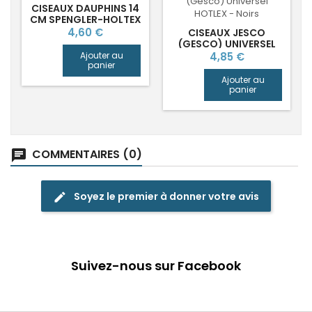
CISEAUX DAUPHINS 14
CM SPENGLER-HOLTEX
Prix
4,60 €
CISEAUX JESCO
(GESCO) UNIVERSEL
HOTLEX
Prix
Ajouter au
4,85 €
panier
Ajouter au
panier
COMMENTAIRES (0)
chat
Soyez le premier à donner votre avis
edit
Suivez-nous sur Facebook