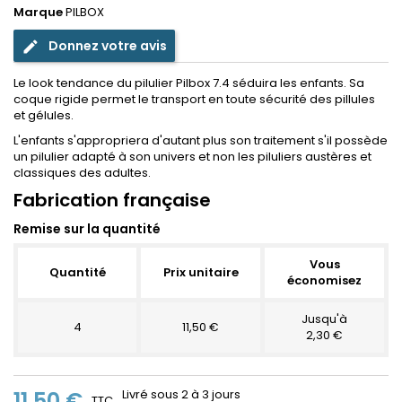
Marque
PILBOX
Donnez votre avis
edit
Le look tendance du pilulier Pilbox 7.4 séduira les enfants. Sa
coque rigide permet le transport en toute sécurité des pillules
et gélules.
L'enfants s'appropriera d'autant plus son traitement s'il possède
un pilulier adapté à son univers et non les piluliers austères et
classiques des adultes.
Fabrication française
Remise sur la quantité
Vous
Quantité
Prix unitaire
économisez
Jusqu'à
4
11,50 €
2,30 €
11,50 €
Livré sous 2 à 3 jours
TTC