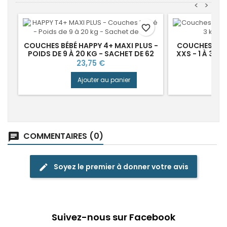
<
>
favorite_border
COUCHES BÉBÉ HAPPY 4+ MAXI PLUS -
COUCHES BÉB
POIDS DE 9 À 20 KG - SACHET DE 62
XXS - 1 À 3 K
Prix
23,75 €
Ajouter au panier
COMMENTAIRES (0)
chat
Soyez le premier à donner votre avis
edit
Suivez-nous sur Facebook