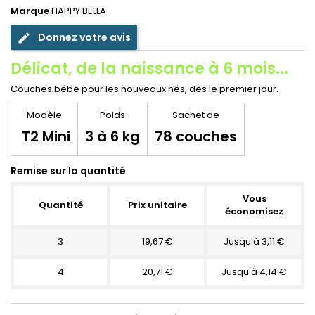
Marque
HAPPY BELLA
Donnez votre avis
edit
Délicat, de la naissance à 6 mois...
Couches bébé pour les nouveaux nés, dès le premier jour.
Modèle
Poids
Sachet de
T2 Mini
3 à 6 kg
78 couches
Remise sur la quantité
Vous
Quantité
Prix unitaire
économisez
3
19,67 €
Jusqu'à 3,11 €
4
20,71 €
Jusqu'à 4,14 €