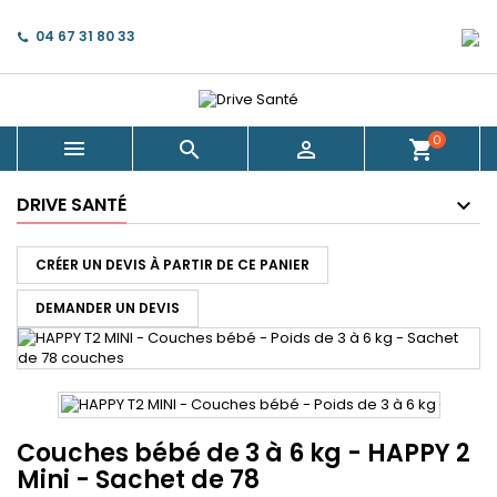
×
×
×
Ajouter à ma liste d'envies
Créer une liste d'envies
Connexion
04 67 31 80 33
Créer une nouvelle liste
add_circle_outline
Vous devez être connecté pour ajouter des produits
Nom de la liste d'envies
à votre liste d'envies.
0



shopping_cart
Annuler
Connexion
DRIVE SANTÉ
Annuler
Créer une liste d'envies
CRÉER UN DEVIS À PARTIR DE CE PANIER
DEMANDER UN DEVIS
Couches bébé de 3 à 6 kg - HAPPY 2
Mini - Sachet de 78