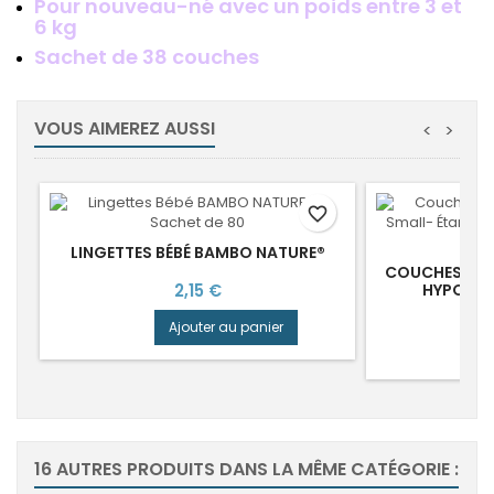
Pour nouveau-né avec un poids entre 3 et
6 kg
Sachet de 38 couches
VOUS AIMEREZ AUSSI
<
>
favorite_border
LINGETTES BÉBÉ BAMBO NATURE®
COUCHES DE 
Prix
2,15 €
HYPOALL
Ajouter au panier
16 AUTRES PRODUITS DANS LA MÊME CATÉGORIE :