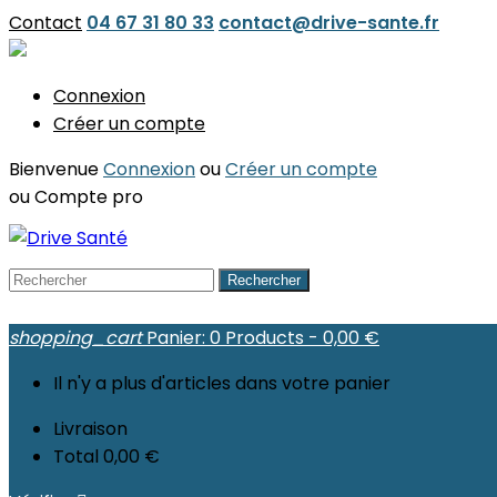
Contact
04 67 31 80 33
contact@drive-sante.fr
Connexion
Créer un compte
Bienvenue
Connexion
ou
Créer un compte
ou
Compte pro
Rechercher
shopping_cart
Panier:
0
Products - 0,00 €
Il n'y a plus d'articles dans votre panier
Livraison
Total
0,00 €