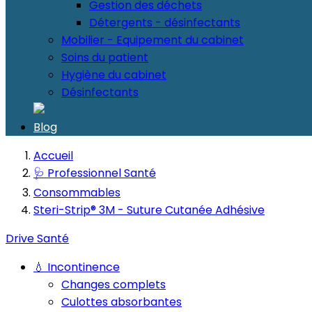
Gestion des déchets
Détergents - désinfectants
Mobilier - Equipement du cabinet
Soins du patient
Hygiène du cabinet
Désinfectants
Blog
Accueil
🩺 Professionnel Santé
Consommables
Steri-Strip® 3M - Suture Cutanée Adhésive
Drive Santé
💧 Incontinence
Changes complets
Culottes absorbantes