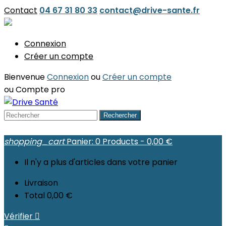
Contact
04 67 31 80 33
contact@drive-sante.fr
Connexion
Créer un compte
Bienvenue
Connexion
ou
Créer un compte
ou
Compte pro
Rechercher
shopping_cart
Panier:
0
Products - 0,00 €
Il n'y a plus d'articles dans votre panier
Livraison
Total
0,00 €
Vérifier
