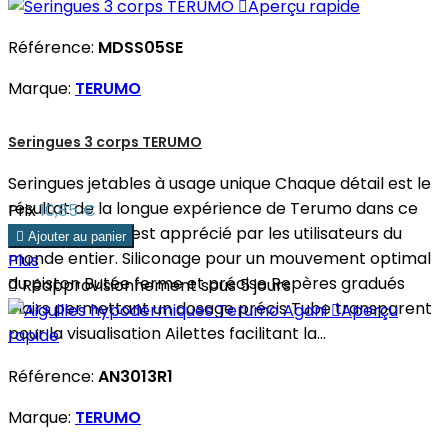

Aperçu rapide
Référence:
MDSS05SE
Marque:
TERUMO
Seringues 3 corps TERUMO
Seringues jetables à usage unique Chaque détail est le
résultat de la longue expérience de Terumo dans ce
Prix
10,85 €
domaine ce qui est apprécié par les utilisateurs du

Ajouter au panier
monde entier. Siliconage pour un mouvement optimal
Plus
du piston Butée ferme et précise Repères gradués

Réapprovisionnement sous 5 jours
clairs permettant un dosage précis Tube transparent

Aperçu
pour la visualisation Ailettes facilitant la...
rapide
Référence:
AN3013R1
Marque:
TERUMO