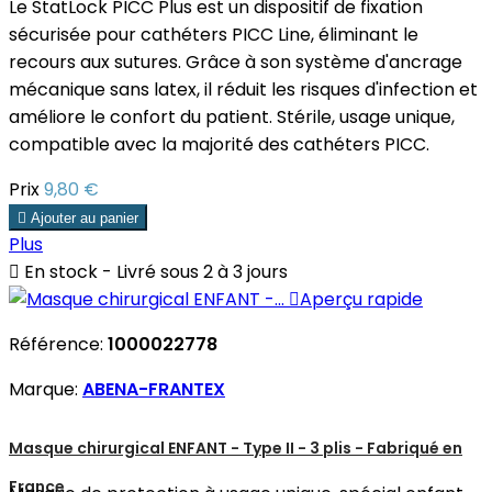
Le StatLock PICC Plus est un dispositif de fixation
sécurisée pour cathéters PICC Line, éliminant le
recours aux sutures. Grâce à son système d'ancrage
mécanique sans latex, il réduit les risques d'infection et
améliore le confort du patient. Stérile, usage unique,
compatible avec la majorité des cathéters PICC.
Prix
9,80 €

Ajouter au panier
Plus

En stock - Livré sous 2 à 3 jours

Aperçu rapide
Référence:
1000022778
Marque:
ABENA-FRANTEX
Masque chirurgical ENFANT - Type II - 3 plis - Fabriqué en
France