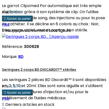
Le garrot Clipomed Por automatique est très simple
d'utilisation grâce à son système de clip. On l'utilise
Prix
8,70 €
pour des prises de sang, des injections ou pour la pose

Ajouter au panier
de cathéter. Il se décline en 6 coloris au choix : Noir,
Plus
bleu, rouge, violet, vert et orange. Non stérile.

Réapprovisionnement sous 5 jours

Aperçu rapide
Référence:
300928
Marque:
BD
Seringues 2 corps BD DISCARDIT™ stériles
Les seringues 2 pièces BD Discardit™ II sont disponibles
en 2, 5, 10 et 20ml. Elles sont sans aiguille et s'utilisent
Prix
4,35 €
pour des procédures d'injection et/ou pour le

Ajouter au panier
prélèvement de fluides médicaux.
Plus

Derniers articles en stock