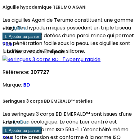
Aiguille hypodemique TERUMO AGANI
Les aiguilles Agani de Terumo constituent une gamme
d’aiguilles hypodermiques possédant un triple biseau
Prix
9,98 €
affûté. Elles sont dotées d’une paroi mince qui permet

Ajouter au panier
une pénétration facile sous la peau. Les aiguilles sont
Plus
lubrifiée avec de l'huile de silicone.

Livraison sous 5 à 8 jours

Aperçu rapide
Référence:
307727
Marque:
BD
Seringues 3 corps BD EMERALD™ stériles
Les seringues 3 corps BD EMERALD™ sont issues d'une
fabrication écologique. Le cône Luer centré est
Prix
6,45 €
conforme à la norme ISO 594-1. L'étanchéité même

Ajouter au panier
sous forte pression est conforme à la norme ISO
Plus