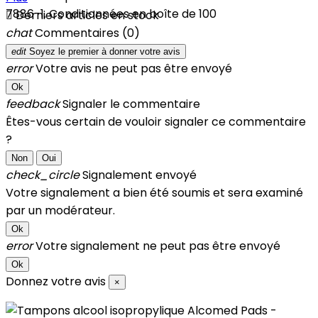
7886-1. Conditionnées en boîte de 100

Derniers articles en stock
chat
Commentaires (0)
edit
Soyez le premier à donner votre avis
error
Votre avis ne peut pas être envoyé
Ok
feedback
Signaler le commentaire
Êtes-vous certain de vouloir signaler ce commentaire
?
Non
Oui
check_circle
Signalement envoyé
Votre signalement a bien été soumis et sera examiné
par un modérateur.
Ok
error
Votre signalement ne peut pas être envoyé
Ok
Donnez votre avis
×