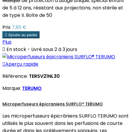
Masque de protection à usage unique, spécial enfant
de 5 à 12 ans, résistant aux projections, non stérile et
de type II. Boîte de 50
Prix
7,95 €

Ajouter au panier
Plus

En stock - Livré sous 2 à 3 jours

Aperçu rapide
Référence:
TERSV21NL30
Marque:
TERUMO
Microperfuseurs épicraniens SURFLO® TERUMO
Les microperfuseurs épicrâniens SURFLO TERUMO sont
utilisés le plus souvent dans les perfusions de courte
durée et dans les prélèvements sanguins. Les