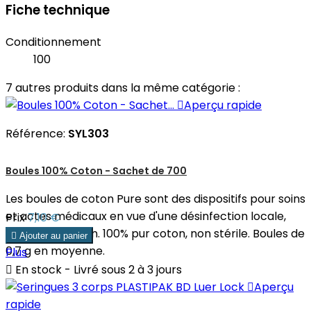
Fiche technique
Conditionnement
100
7 autres produits dans la même catégorie :

Aperçu rapide
Référence:
SYL303
Boules 100% Coton - Sachet de 700
Les boules de coton Pure sont des dispositifs pour soins
et actes médicaux en vue d'une désinfection locale,
Prix
7,10 €
d'une absorption. 100% pur coton, non stérile. Boules de

Ajouter au panier
0,7 g en moyenne.
Plus

En stock - Livré sous 2 à 3 jours

Aperçu
rapide