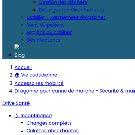
Gestion des déchets
Détergents - désinfectants
Mobilier - Equipement du cabinet
Soins du patient
Hygiène du cabinet
Désinfectants
Blog
Accueil
🏠 Vie quotidienne
Accessoires mobilité
Dragonne pour canne de marche - Sécurité & mai
Drive Santé
💧 Incontinence
Changes complets
Culottes absorbantes