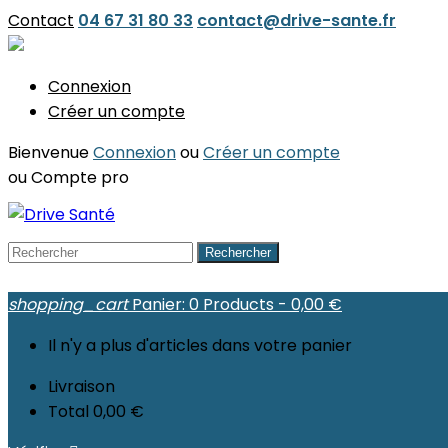
Contact
04 67 31 80 33
contact@drive-sante.fr
Connexion
Créer un compte
Bienvenue
Connexion
ou
Créer un compte
ou
Compte pro
Rechercher
shopping_cart
Panier:
0
Products - 0,00 €
Il n'y a plus d'articles dans votre panier
Livraison
Total
0,00 €