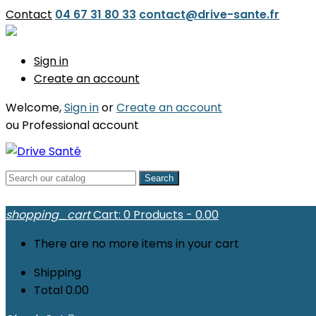
Contact
04 67 31 80 33
contact@drive-sante.fr
Sign in
Create an account
Welcome,
Sign in
or
Create an account
ou
Professional account
Search
shopping_cart
Cart:
0
Products - 0.00
There are no more items in your cart
Shipping
Total
0.00