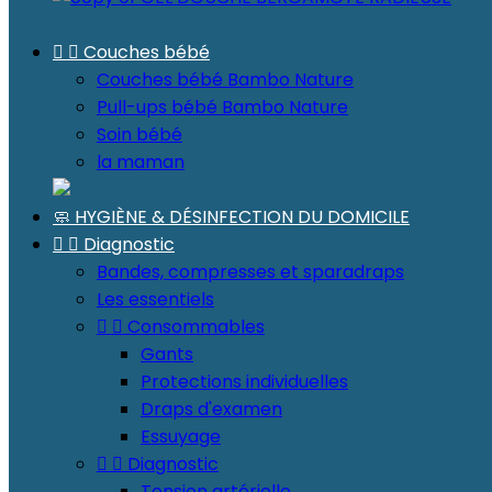


Couches bébé
Couches bébé Bambo Nature
Pull-ups bébé Bambo Nature
Soin bébé
la maman
🧼 HYGIÈNE & DÉSINFECTION DU DOMICILE


Diagnostic
Bandes, compresses et sparadraps
Les essentiels


Consommables
Gants
Protections individuelles
Draps d'examen
Essuyage


Diagnostic
Tension artérielle