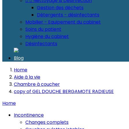


Nettoyage & Désinfection
Gestion des déchets
Détergents - désinfectants
Mobilier - Equipement du cabinet
Soins du patient
Hygiène du cabinet
Désinfectants
Blog
Home
Aide à la vie
Chambre à coucher
copy of GEL DOUCHE BERGAMOTE RADIEUSE
Home
Incontinence
Changes complets