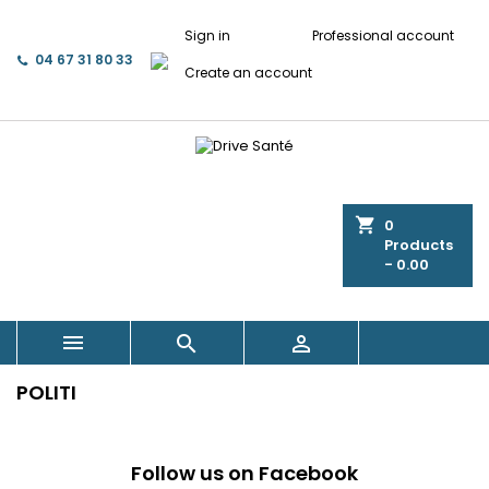
Sign in
Professional account
04 67 31 80 33
Create an account
shopping_cart
0
Products
- 0.00



POLITI
Follow us on Facebook