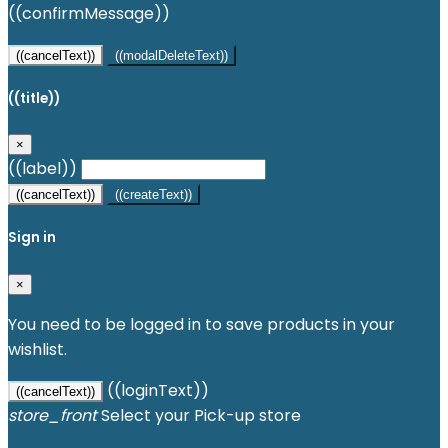
((confirmMessage))
((cancelText))
((modalDeleteText))
((title))
×
((label))
((cancelText))
((createText))
Sign in
×
You need to be logged in to save products in your
wishlist.
((loginText))
((cancelText))
store_front
Select your Pick-up store