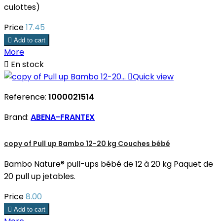
culottes)
Price
17.45

Add to cart
More

En stock

Quick view
Reference:
1000021514
Brand:
ABENA-FRANTEX
copy of Pull up Bambo 12-20 kg Couches bébé
Bambo Nature® pull-ups bébé de 12 à 20 kg Paquet de
20 pull up jetables.
Price
8.00

Add to cart