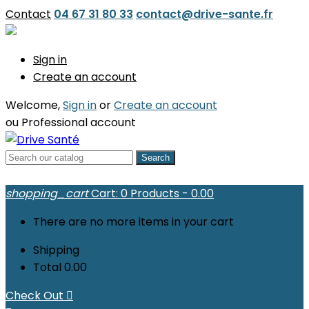
Contact
04 67 31 80 33
contact@drive-sante.fr
Sign in
Create an account
Welcome,
Sign in
or
Create an account
ou
Professional account
Search
shopping_cart
Cart:
0
Products - 0.00
There are no more items in your cart
Shipping
Total
0.00
Check Out
