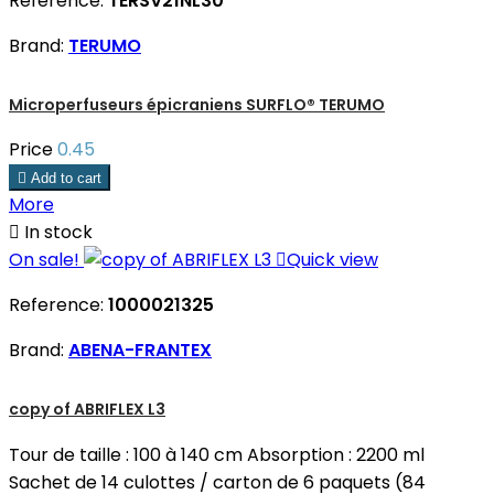
Reference:
TERSV21NL30
Brand:
TERUMO
Microperfuseurs épicraniens SURFLO® TERUMO
Price
0.45

Add to cart
More

In stock
On sale!

Quick view
Reference:
1000021325
Brand:
ABENA-FRANTEX
copy of ABRIFLEX L3
Tour de taille : 100 à 140 cm Absorption : 2200 ml
Sachet de 14 culottes / carton de 6 paquets (84