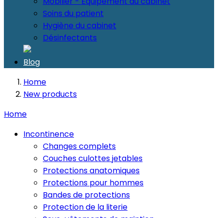
Mobilier - Equipement du cabinet
Soins du patient
Hygiène du cabinet
Désinfectants
Blog
Home
New products
Home
Incontinence
Changes complets
Couches culottes jetables
Protections anatomiques
Protections pour hommes
Bandes de protections
Protection de la literie