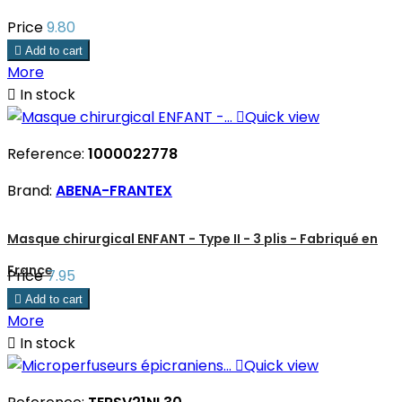
Price
9.80

Add to cart
More

In stock

Quick view
Reference:
1000022778
Brand:
ABENA-FRANTEX
Masque chirurgical ENFANT - Type II - 3 plis - Fabriqué en
France
Price
7.95

Add to cart
More

In stock

Quick view