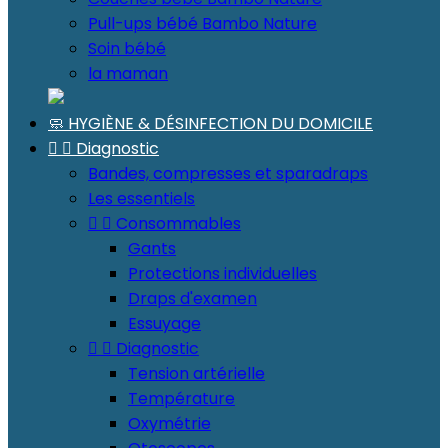
Pull-ups bébé Bambo Nature
Soin bébé
la maman
🧼 HYGIÈNE & DÉSINFECTION DU DOMICILE


Diagnostic
Bandes, compresses et sparadraps
Les essentiels


Consommables
Gants
Protections individuelles
Draps d'examen
Essuyage


Diagnostic
Tension artérielle
Température
Oxymétrie