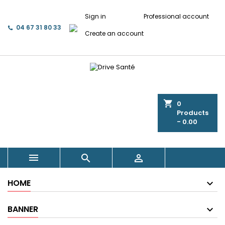
Sign in
Professional account
04 67 31 80 33
Create an account
shopping_cart
0
Products
- 0.00



HOME
BANNER