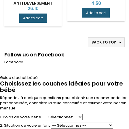
Price
ANTI DÉVERSEMENT
4.50
Price
26.10
Add to cart
Add to cart
BACK TO TOP

Follow us on Facebook
Facebook
Guide d'achat bébé
Choisissez les couches idéales pour votre
bébé
Répondez à quelques questions pour obtenir une recommandation
personnalisée, connaître la taille conseillée et estimer votre besoin
mensuel.
1. Poids de votre bébé
2. Situation de votre enfant