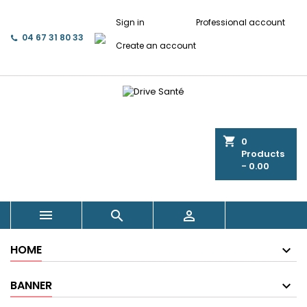
Sign in
Professional account
04 67 31 80 33
Create an account
shopping_cart
0
Products
- 0.00



HOME
BANNER