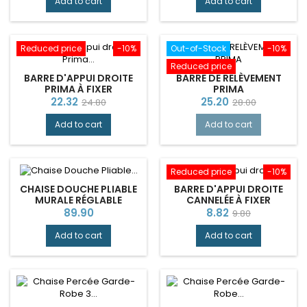
Add to cart
Add to cart
Reduced price
-10%
Out-of-Stock
-10%
Reduced price
BARRE D'APPUI DROITE
BARRE DE RELÈVEMENT
PRIMA À FIXER
PRIMA
Price
Regular
Price
Regular
22.32
25.20
24.80
28.00
price
price
Add to cart
Add to cart
Reduced price
-10%
CHAISE DOUCHE PLIABLE
BARRE D'APPUI DROITE
MURALE RÉGLABLE
CANNELÉE À FIXER
OUVERTURE U TOILETTE
Price
Price
Regular
89.90
8.82
9.80
INTIME AUQA
price
Add to cart
Add to cart