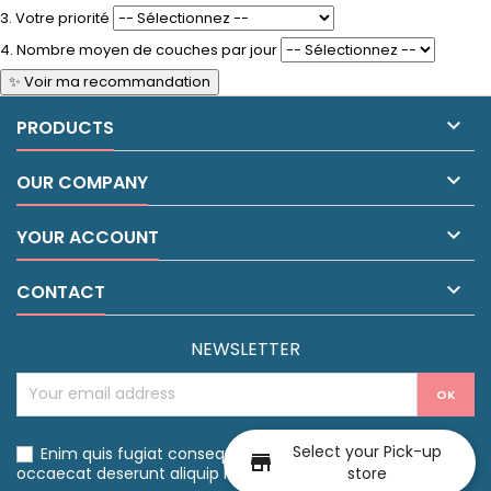
3. Votre priorité
4. Nombre moyen de couches par jour
✨ Voir ma recommandation

PRODUCTS

OUR COMPANY

YOUR ACCOUNT

CONTACT
NEWSLETTER
Select your Pick-up
Enim quis fugiat consequat elit minim nisi eu occaecat
store_front
occaecat deserunt aliquip nisi ex deserunt.
store