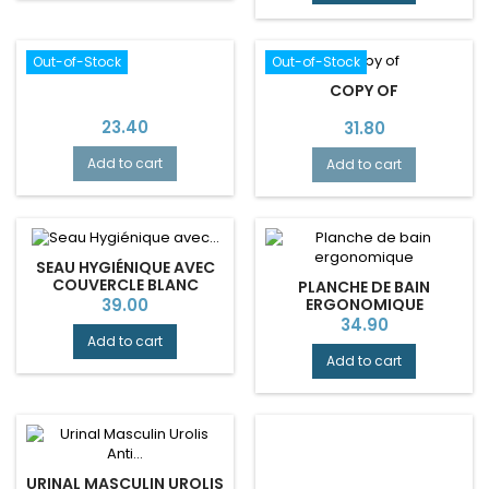
Out-of-Stock
Out-of-Stock
COPY OF
Price
Price
23.40
31.80
Add to cart
Add to cart
SEAU HYGIÉNIQUE AVEC
COUVERCLE BLANC
PLANCHE DE BAIN
Price
ERGONOMIQUE
39.00
Price
34.90
Add to cart
Add to cart
URINAL MASCULIN UROLIS