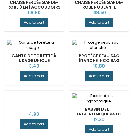
CHAISE PERCÉE GARDE-
CHAISE PERCÉE GARDE-
ROBE 3 EN 1 ACCOUDOIRS
ROBE ROULANTE
ESCAMOTABLES STACY
ACCOUDOIRS REPOSE-
Price
Price
119.90
138.50
BLANC
PIEDS VERMEIREN
Add to cart
Add to cart
GANTS DE TOILETTE À
PROTÈGE SEAU SAC
USAGE UNIQUE
ÉTANCHE INCO BAG
ABENA-FRANTEX
Price
Price
3.40
10.80
Add to cart
Add to cart
BASSIN DE LIT
Price
4.90
ERGONOMIQUE AVEC
COUVERCLE
Price
12.30
Add to cart
Add to cart