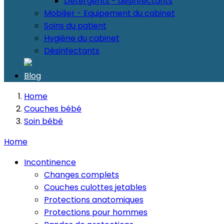
Détergents - désinfectants
Mobilier - Equipement du cabinet
Soins du patient
Hygiène du cabinet
Désinfectants
Blog
Home
Couches bébé
Soin bébé
Home
Incontinence
Changes complets
Couches culottes jetables
Protections anatomiques
Protections pour hommes