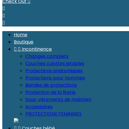
Check Out




Home
Boutique


Incontinence
Changes complets
Couches culottes jetables
Protections anatomiques
Protections pour hommes
Bandes de protections
Protection de la literie
Sous-vêtements de maintien
Accessoires
PROTECTIONS FEMININES


Couches bébé