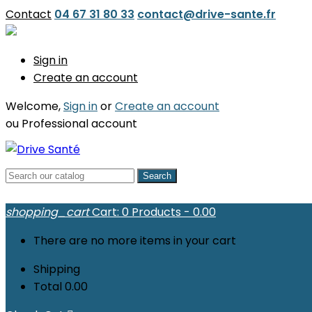
Contact
04 67 31 80 33
contact@drive-sante.fr
Sign in
Create an account
Welcome,
Sign in
or
Create an account
ou
Professional account
Search
shopping_cart
Cart:
0
Products - 0.00
There are no more items in your cart
Shipping
Total
0.00