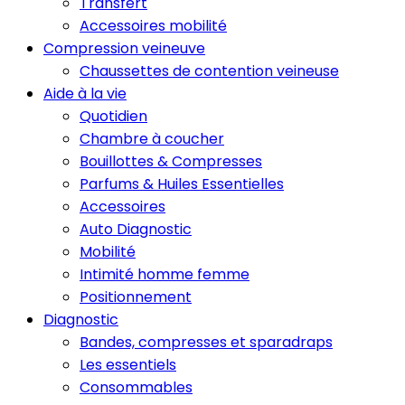
Transfert
Accessoires mobilité
Compression veineuve
Chaussettes de contention veineuse
Aide à la vie
Quotidien
Chambre à coucher
Bouillottes & Compresses
Parfums & Huiles Essentielles
Accessoires
Auto Diagnostic
Mobilité
Intimité homme femme
Positionnement
Diagnostic
Bandes, compresses et sparadraps
Les essentiels
Consommables