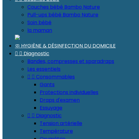
Couches bébé Bambo Nature
Pull-ups bébé Bambo Nature
Soin bébé
la maman
🧼 HYGIÈNE & DÉSINFECTION DU DOMICILE


Diagnostic
Bandes, compresses et sparadraps
Les essentiels


Consommables
Gants
Protections individuelles
Draps d'examen
Essuyage


Diagnostic
Tension artérielle
Température
Oxymétrie