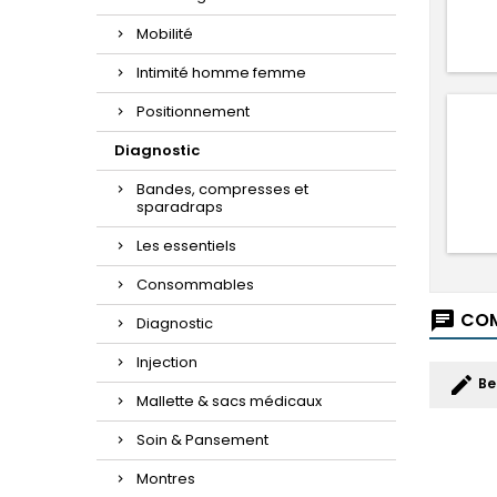
Mobilité
Intimité homme femme
Positionnement
Diagnostic
Bandes, compresses et
sparadraps
Les essentiels
Consommables
COM
chat
Diagnostic
Injection
edit
Be
Mallette & sacs médicaux
Soin & Pansement
Montres