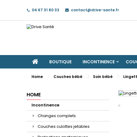
04 67 31 80 33
contact@drive-sante.fr
BOUTIQUE
INCONTINENCE
COUC
Home
Couches bébé
Soin bébé
Linget
HOME
Incontinence
Changes complets
Couches culottes jetables