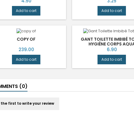
Price
Price
3.25
4.50
Add to cart
Add to cart
COPY OF
GANT TOILETTE IMBIBÉ T
HYGIÈNE CORPS AQU
Price
Price
239.00
6.90
Add to cart
Add to cart
MENTS (0)
 the first to write your review