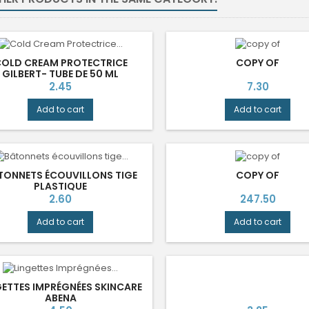
OLD CREAM PROTECTRICE
COPY OF
GILBERT- TUBE DE 50 ML
Price
Price
2.45
7.30
Add to cart
Add to cart
TONNETS ÉCOUVILLONS TIGE
COPY OF
PLASTIQUE
Price
Price
2.60
247.50
Add to cart
Add to cart
GETTES IMPRÉGNÉES SKINCARE
ABENA