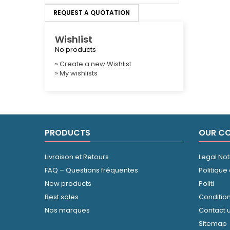
REQUEST A QUOTATION
Wishlist
No products
» Create a new Wishlist
» My wishlists
PRODUCTS
OUR C
Livraison et Retours
Legal Not
FAQ – Questions fréquentes
Politique
New products
Politi
Best sales
Conditio
Nos marques
Contact 
Sitemap