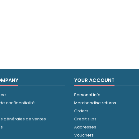
OMPANY
YOUR ACCOUNT
ice
Personal info
 de confidentialité
Merchandise returns
Orders
ns générales de ventes
Credit slips
us
Addresses
Vouchers