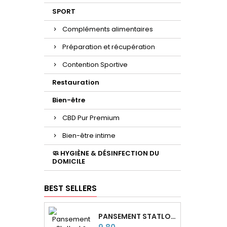
SPORT
Compléments alimentaires
Préparation et récupération
Contention Sportive
Restauration
Bien-être
CBD Pur Premium
Bien-être intime
🧼 HYGIÈNE & DÉSINFECTION DU
DOMICILE
BEST SELLERS
PANSEMENT STATLOCK® POUR CATHÉTERS PICC LINE
Price