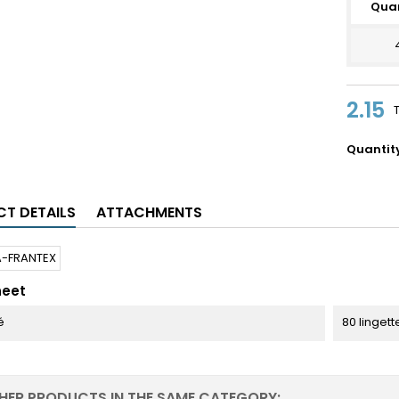
Quan
2.15
Quantit
T DETAILS
ATTACHMENTS
heet
é
80 lingett
THER PRODUCTS IN THE SAME CATEGORY: