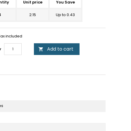
tity
Unit price
You Save
4
2.15
Up to 0.43
Tax included
Add to cart
y

es