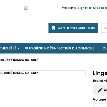
Welcome,
Sign in
or
Create a
shopping_cart
Cart:
0
Products - 0.00
HES BÉBÉ
🧼 HYGIÈNE & DÉSINFECTION DU DOMICILE
D
tes Bébé BAMBO NATURE®
Ling
Brand
A
edit
Wr
Volume 