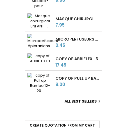
9.80
MASQUE CHIRURGICAL ENFANT - TYPE II - 3 PLIS - FABRIQUÉ EN FRANCE
Price
7.95
MICROPERFUSEURS ÉPICRANIENS SURFLO® TERUMO
Price
0.45
COPY OF ABRIFLEX L3
Price
17.45
COPY OF PULL UP BAMBO 12-20 KG COUCHES BÉBÉ
Price
8.00
ALL BEST SELLERS

CREATE QUOTATION FROM MY CART