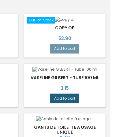
Out-of-Stock
COPY OF
Price
52.90
Add to cart
VASELINE GILBERT - TUBE 100 ML
Price
3.15
Add to cart
GANTS DE TOILETTE À USAGE
UNIQUE