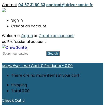
Contact
04 67 31 80 33
contact@drive-sante.fr
Sign in
Create an account
Welcome,
Sign in
or
Create an account
ou
Professional account
Search
shopping_cart
Cart:
0
Products - 0.00
There are no more items in your cart
Shipping
Total
0.00
Check Out
