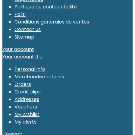
Politique de confidentialité
Politi
Conditions générales de ventes
Contact us
Sitemap
Your account
Your account


Personal info
Merchandise returns
Orders
Credit slips
Addresses
Vouchers
My wishlist
My alerts
Contact