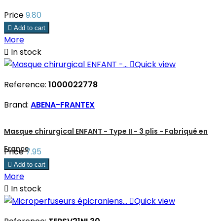
Price
9.80

Add to cart
More

In stock

Quick view
Reference:
1000022778
Brand:
ABENA-FRANTEX
Masque chirurgical ENFANT - Type II - 3 plis - Fabriqué en
France
Price
7.95

Add to cart
More

In stock

Quick view