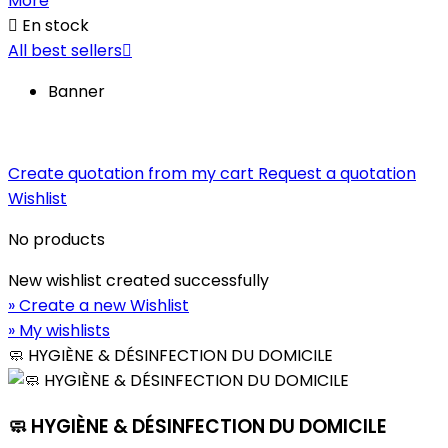
More

En stock
All best sellers

Banner
Create quotation from my cart
Request a quotation
Wishlist
No products
New wishlist created successfully
» Create a new Wishlist
» My wishlists
🧼 HYGIÈNE & DÉSINFECTION DU DOMICILE
🧼 HYGIÈNE & DÉSINFECTION DU DOMICILE