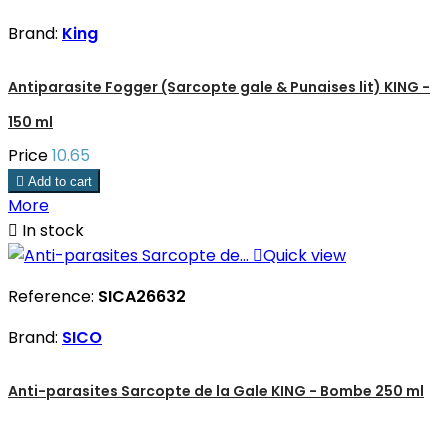
Brand:
King
Antiparasite Fogger (Sarcopte gale & Punaises lit) KING -
150 ml
Price
10.65

Add to cart
More

In stock

Quick view
Reference:
SICA26632
Brand:
SICO
Anti-parasites Sarcopte de la Gale KING - Bombe 250 ml