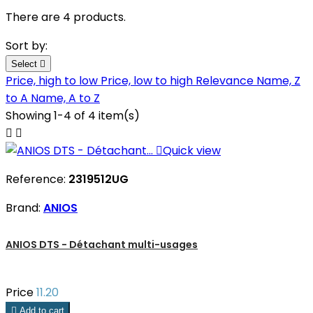
There are 4 products.
Sort by:
Select

Price, high to low
Price, low to high
Relevance
Name, Z
to A
Name, A to Z
Showing 1-4 of 4 item(s)



Quick view
Reference:
2319512UG
Brand:
ANIOS
ANIOS DTS - Détachant multi-usages
Price
11.20

Add to cart