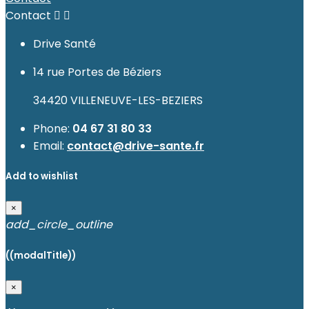
Contact


Drive Santé
14 rue Portes de Béziers
34420 VILLENEUVE-LES-BEZIERS
Phone:
04 67 31 80 33
Email:
contact@drive-sante.fr
Add to wishlist
×
add_circle_outline
((modalTitle))
×