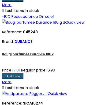
More

Last items in stock
-10%
Reduced price
On sale!

Quick view
Reference:
045248
Brand:
DURANCE
Bougi parfumée Durance 180 g
Price
17.01
Regular price
18.90

Add to cart
More

Last items in stock

Quick view
Reference:
SICA16274