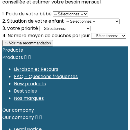
conseillée et estimer votre besoin mensuel.
1. Poids de votre bébé
2. Situation de votre enfant
3. Votre priorité
4. Nombre moyen de couches par jour
✨ Voir ma recommandation
Products
Products


Livraison et Retours
FAQ – Questions fréquentes
New products
Best sales
Nos marques
Our company
Our company


Legal Notice