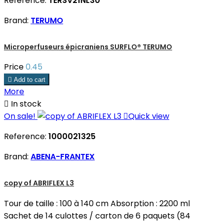
Reference:
TERSV21NL30
Brand:
TERUMO
Microperfuseurs épicraniens SURFLO® TERUMO
Price
0.45

Add to cart
More

In stock
On sale!

Quick view
Reference:
1000021325
Brand:
ABENA-FRANTEX
copy of ABRIFLEX L3
Tour de taille : 100 à 140 cm Absorption : 2200 ml
Sachet de 14 culottes / carton de 6 paquets (84