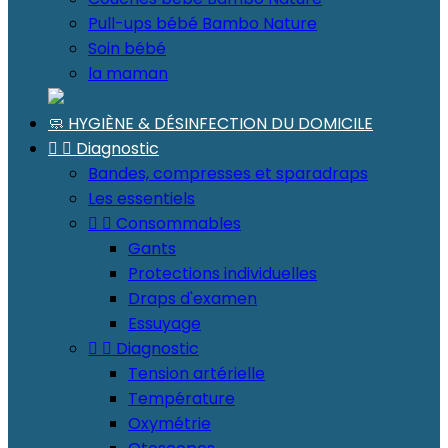
Pull-ups bébé Bambo Nature
Soin bébé
la maman
🧼 HYGIÈNE & DÉSINFECTION DU DOMICILE


Diagnostic
Bandes, compresses et sparadraps
Les essentiels


Consommables
Gants
Protections individuelles
Draps d'examen
Essuyage


Diagnostic
Tension artérielle
Température
Oxymétrie