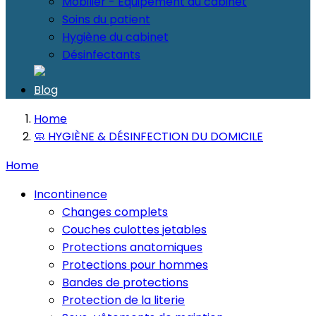
Mobilier - Equipement du cabinet
Soins du patient
Hygiène du cabinet
Désinfectants
Blog
Home
🧼 HYGIÈNE & DÉSINFECTION DU DOMICILE
Home
Incontinence
Changes complets
Couches culottes jetables
Protections anatomiques
Protections pour hommes
Bandes de protections
Protection de la literie