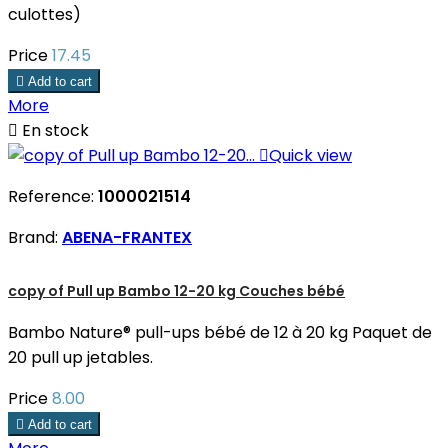
culottes)
Price
17.45

Add to cart
More

En stock

Quick view
Reference:
1000021514
Brand:
ABENA-FRANTEX
copy of Pull up Bambo 12-20 kg Couches bébé
Bambo Nature® pull-ups bébé de 12 à 20 kg Paquet de
20 pull up jetables.
Price
8.00

Add to cart