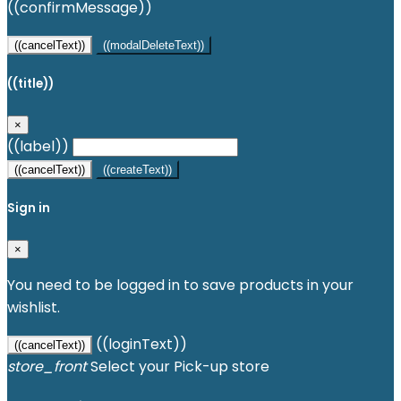
((confirmMessage))
((cancelText))
((modalDeleteText))
((title))
×
((label))
((cancelText))
((createText))
Sign in
×
You need to be logged in to save products in your
wishlist.
((loginText))
((cancelText))
store_front
Select your Pick-up store