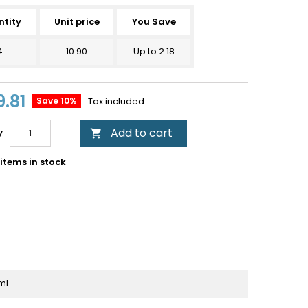
tity
Unit price
You Save
4
10.90
Up to 2.18
9.81
Save 10%
Tax included
Add to cart
y

items in stock
ml