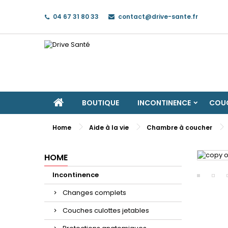
04 67 31 80 33
contact@drive-sante.fr
BOUTIQUE
INCONTINENCE
COUC
Home
Aide à la vie
Chambre à coucher
HOME
Incontinence
Changes complets
Couches culottes jetables