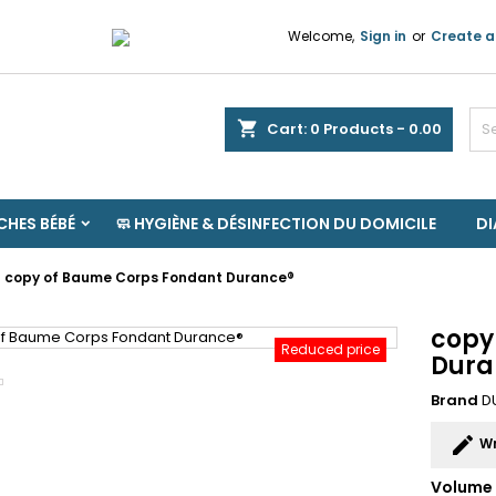
Welcome,
Sign in
or
Create a
shopping_cart
Cart:
0
Products - 0.00
HES BÉBÉ
🧼 HYGIÈNE & DÉSINFECTION DU DOMICILE
D
copy of Baume Corps Fondant Durance®
copy
Reduced price
Dura
Brand
D
edit
Wr
Volume 