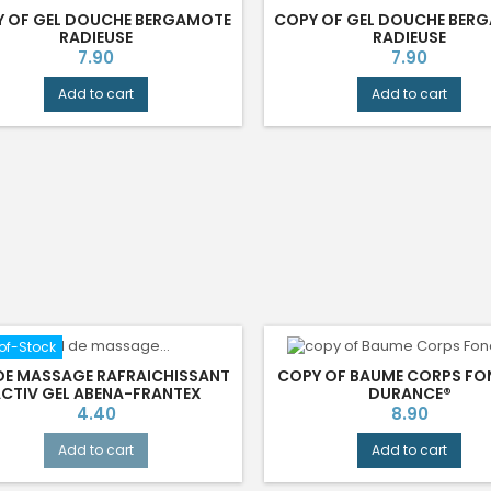
 OF GEL DOUCHE BERGAMOTE
COPY OF GEL DOUCHE BER
RADIEUSE
RADIEUSE
Price
Price
7.90
7.90
Add to cart
Add to cart
of-Stock
DE MASSAGE RAFRAICHISSANT
COPY OF BAUME CORPS F
CTIV GEL ABENA-FRANTEX
DURANCE®
Price
Price
4.40
8.90
Add to cart
Add to cart