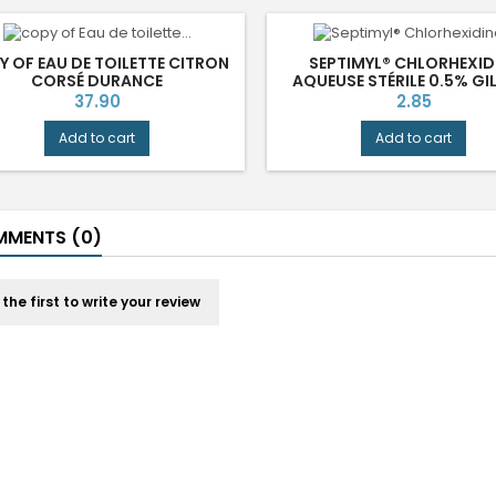
Y OF EAU DE TOILETTE CITRON
SEPTIMYL® CHLORHEXID
CORSÉ DURANCE
AQUEUSE STÉRILE 0.5% GI
Price
Price
37.90
2.85
Add to cart
Add to cart
MENTS (0)
 the first to write your review