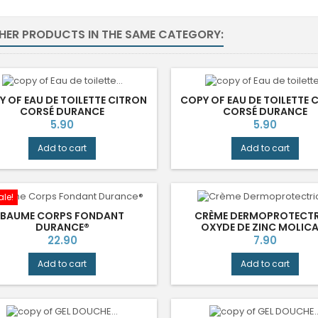
THER PRODUCTS IN THE SAME CATEGORY:
Y OF EAU DE TOILETTE CITRON
COPY OF EAU DE TOILETTE 
CORSÉ DURANCE
CORSÉ DURANCE
Price
Price
5.90
5.90
Add to cart
Add to cart
ale!
BAUME CORPS FONDANT
CRÈME DERMOPROTECTR
DURANCE®
OXYDE DE ZINC MOLIC
HARTMANN
Price
Price
22.90
7.90
Add to cart
Add to cart