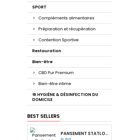
SPORT
Compléments alimentaires
Préparation et récupération
Contention Sportive
Restauration
Bien-être
CBD Pur Premium
Bien-être intime
🧼 HYGIÈNE & DÉSINFECTION DU
DOMICILE
BEST SELLERS
PANSEMENT STATLOCK® POUR CATHÉTERS PICC LINE
Price