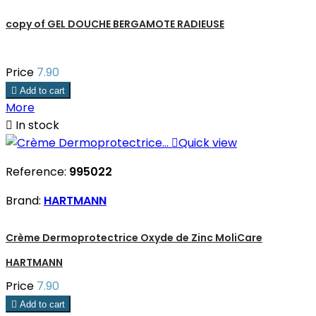
copy of GEL DOUCHE BERGAMOTE RADIEUSE
Price
7.90

Add to cart
More

In stock

Quick view
Reference:
995022
Brand:
HARTMANN
Crème Dermoprotectrice Oxyde de Zinc MoliCare
HARTMANN
Price
7.90

Add to cart