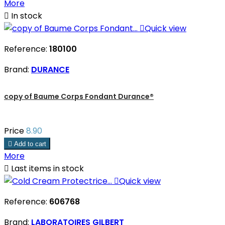
More

In stock

Quick view
Reference:
180100
Brand:
DURANCE
copy of Baume Corps Fondant Durance®
Price
8.90

Add to cart
More

Last items in stock

Quick view
Reference:
606768
Brand:
LABORATOIRES GILBERT