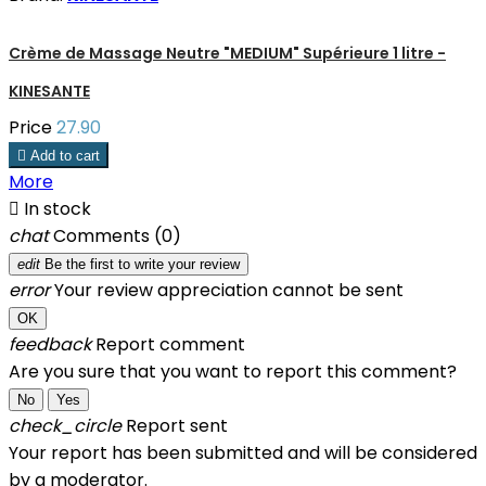
Crème de Massage Neutre "MEDIUM" Supérieure 1 litre -
KINESANTE
Price
27.90

Add to cart
More

In stock
chat
Comments (0)
edit
Be the first to write your review
error
Your review appreciation cannot be sent
OK
feedback
Report comment
Are you sure that you want to report this comment?
No
Yes
check_circle
Report sent
Your report has been submitted and will be considered
by a moderator.