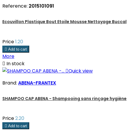
Reference:
2015101091
Ecouvillon Plastique Bout Etoile Mousse Nettoyage Buccal
Price
1.20

Add to cart
More

In stock

Quick view
Brand:
ABENA-FRANTEX
SHAMPOO CAP ABENA - Shampooing sans rinçage hygiène
Price
2.20

Add to cart