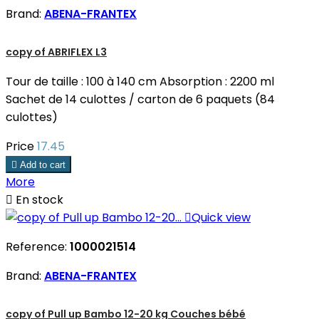
Brand:
ABENA-FRANTEX
copy of ABRIFLEX L3
Tour de taille : 100 à 140 cm Absorption : 2200 ml
Sachet de 14 culottes / carton de 6 paquets (84
culottes)
Price
17.45

Add to cart
More

En stock

Quick view
Reference:
1000021514
Brand:
ABENA-FRANTEX
copy of Pull up Bambo 12-20 kg Couches bébé