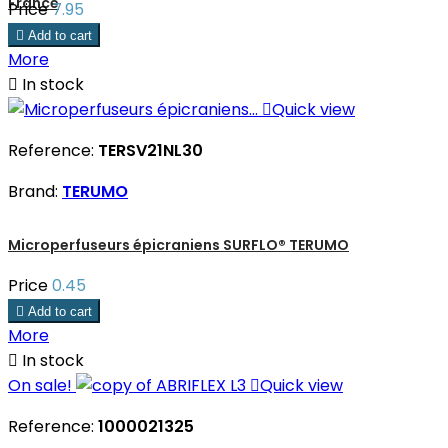
France
Price
7.95

Add to cart
More

In stock

Quick view
Reference:
TERSV21NL30
Brand:
TERUMO
Microperfuseurs épicraniens SURFLO® TERUMO
Price
0.45

Add to cart
More

In stock
On sale!

Quick view
Reference:
1000021325