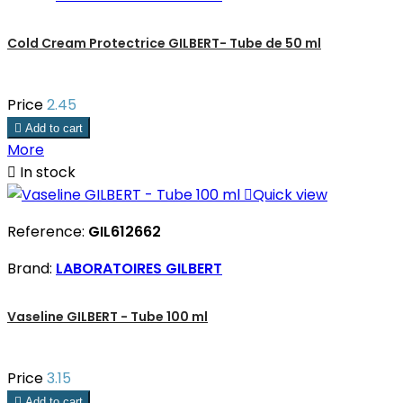
Cold Cream Protectrice GILBERT- Tube de 50 ml
Price
2.45

Add to cart
More

In stock

Quick view
Reference:
GIL612662
Brand:
LABORATOIRES GILBERT
Vaseline GILBERT - Tube 100 ml
Price
3.15

Add to cart