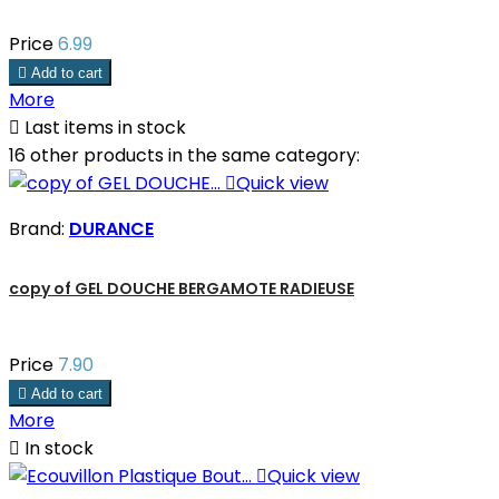
Price
6.99

Add to cart
More

Last items in stock
16 other products in the same category:

Quick view
Brand:
DURANCE
copy of GEL DOUCHE BERGAMOTE RADIEUSE
Price
7.90

Add to cart
More

In stock

Quick view