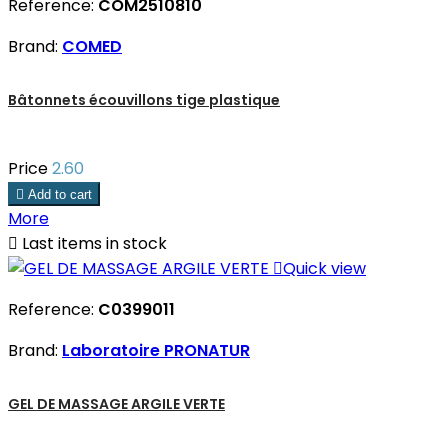
Reference:
COM2510810
Brand:
COMED
Bâtonnets écouvillons tige plastique
Price
2.60

Add to cart
More

Last items in stock

Quick view
Reference:
C0399011
Brand:
Laboratoire PRONATUR
GEL DE MASSAGE ARGILE VERTE