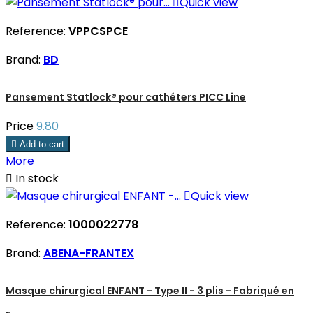

Quick view
Reference:
VPPCSPCE
Brand:
BD
Pansement Statlock® pour cathéters PICC Line
Price
9.80

Add to cart
More

In stock

Quick view
Reference:
1000022778
Brand:
ABENA-FRANTEX
Masque chirurgical ENFANT - Type II - 3 plis - Fabriqué en