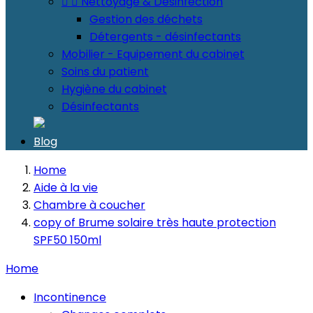


Nettoyage & Désinfection
Gestion des déchets
Détergents - désinfectants
Mobilier - Equipement du cabinet
Soins du patient
Hygiène du cabinet
Désinfectants
Blog
Home
Aide à la vie
Chambre à coucher
copy of Brume solaire très haute protection
SPF50 150ml
Home
Incontinence