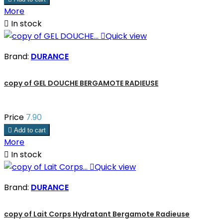
More

In stock

Quick view
Brand:
DURANCE
copy of GEL DOUCHE BERGAMOTE RADIEUSE
Price
7.90

Add to cart
More

In stock

Quick view
Brand:
DURANCE
copy of Lait Corps Hydratant Bergamote Radieuse