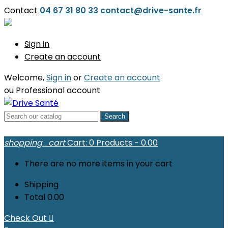
Contact
04 67 31 80 33
contact@drive-sante.fr
Sign in
Create an account
Welcome,
Sign in
or
Create an account
ou
Professional account
Search
shopping_cart
Cart:
0
Products - 0.00
There are no more items in your cart
Shipping
Total
0.00
Check Out
