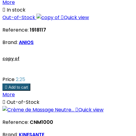
More

In stock
Out-of-Stock

Quick view
Reference:
1918117
Brand:
ANIOS
copy of
Price
2.25

Add to cart
More

Out-of-Stock

Quick view
Reference:
CNM1000
Brand:
KINESANTE