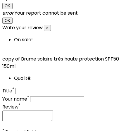
OK
error
Your report cannot be sent
OK
Write your review
×
On sale!
copy of Brume solaire très haute protection SPF50
150ml
Qualité:
*
Title
*
Your name
*
Review
*