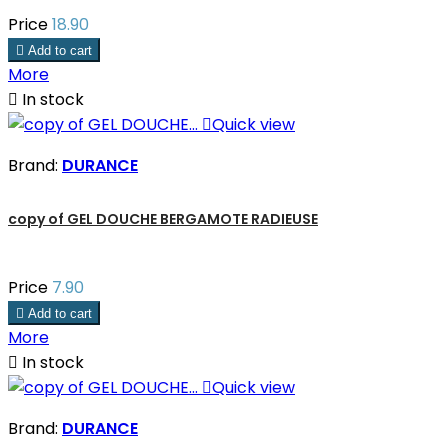
Price
18.90

Add to cart
More

In stock

Quick view
Brand:
DURANCE
copy of GEL DOUCHE BERGAMOTE RADIEUSE
Price
7.90

Add to cart
More

In stock

Quick view
Brand:
DURANCE