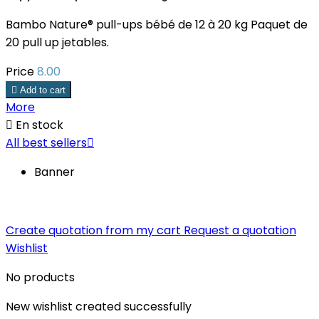
Bambo Nature® pull-ups bébé de 12 à 20 kg Paquet de
20 pull up jetables.
Price
8.00

Add to cart
More

En stock
All best sellers

Banner
Create quotation from my cart
Request a quotation
Wishlist
No products
New wishlist created successfully