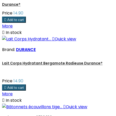
Durance®
Price
14.90

Add to cart
More

In stock

Quick view
Brand:
DURANCE
Lait Corps Hydratant Bergamote Radieuse Durance®
Price
14.90

Add to cart
More

In stock

Quick view