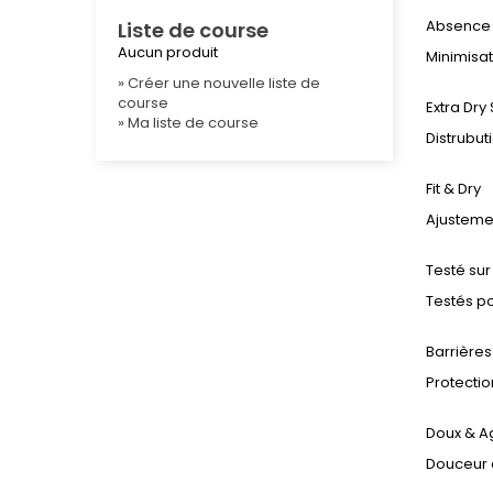
Absence 
Liste de course
Aucun produit
Minimisat
» Créer une nouvelle liste de
course
Extra Dry
» Ma liste de course
Distrubut
Fit & Dry
Ajusteme
Testé sur
Testés po
Barrière
Protectio
Doux & A
Douceur e