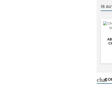
16 AU
AB
C
chat
COM