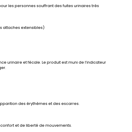
ur les personnes souffrant des fuites urinaires très
es attaches extensibles)
e urinaire et fécale. Le produit est muni de l’indicateur
ger.
d'apparition des érythèmes et des escarres.
de confort et de liberté de mouvements.