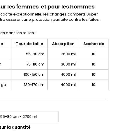
ur les femmes et pour les hommes
ficacité exceptionnelle, les changes complets Super
ro assurent une protection parfaite contre les fuites
.
es dans les tailles :
le
Tour de taille
Absorption
Sachet de
55-80 cm
2600 ml
10
m
75-110 cm
3600 ml
10
100-150 cm
4000 ml
10
arge
130-170 cm
4000 ml
10
sur la quantité