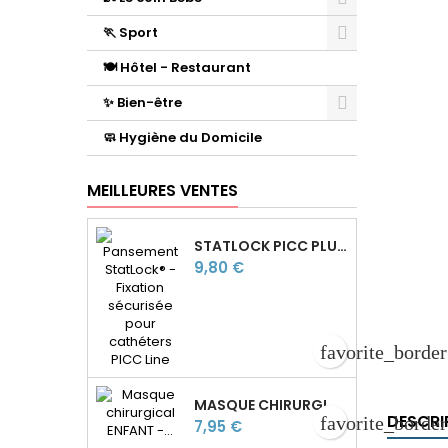
🏃 Sport
🍽️ Hôtel - Restaurant
✨ Bien-être
🧼 Hygiène du Domicile
MEILLEURES VENTES
STATLOCK PICC PLUS — DISPOSITIF DE FIXATION CATHÉTER
Prix
9,80 €
favorite_border
MASQUE CHIRURGICAL ENFANT - TYPE II - 3 PLIS - FABRIQUÉ EN FRANCE
DESCRI
favorite_border
Prix
7,95 €