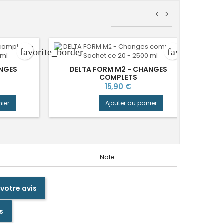
<
>
favorite_border
favorite_bord
ANGES
DELTA FORM M2 - CHANGES
COMPLETS
ABE
Prix
15,90 €
CH
nier
Ajouter au panier
Note
 votre avis
s