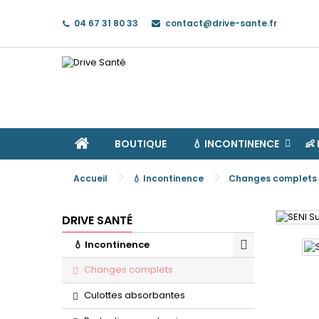
04 67 31 80 33
contact@drive-sante.fr
A
C
C
add
Vo
No
d'e
BOUTIQUE
💧 INCONTINENCE
👶
Accueil
💧 Incontinence
Changes complets
DRIVE SANTÉ
💧 Incontinence
Changes complets
Culottes absorbantes