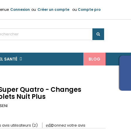
venue
Connexion
ou
Créer un compte
ou
Compte pro
×
×
×
n
EL SANTÉ
BLOG
s
 Super Quatro - Changes
lets Nuit Plus
SENI
s avis utilisateurs (2)
Donnez votre avis
edit