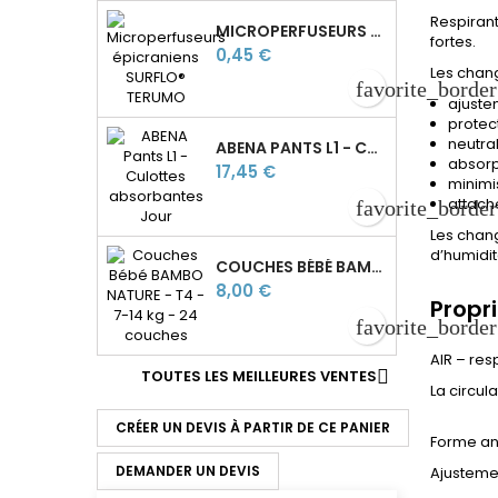
Respirant
MICROPERFUSEURS ÉPICRANIENS SURFLO® TERUMO
fortes.
Prix
0,45 €
Les chan
favorite_border
ajustem
protect
neutra
ABENA PANTS L1 - CULOTTES ABSORBANTES JOUR
absorp
Prix
17,45 €
minimi
attache
favorite_border
Les chang
d’humidit
COUCHES BÉBÉ BAMBO NATURE T4 - L - 7 À 14 KG
Prix
8,00 €
Propri
favorite_border
AIR – resp
TOUTES LES MEILLEURES VENTES

La circul
CRÉER UN DEVIS À PARTIR DE CE PANIER
Forme a
DEMANDER UN DEVIS
Ajustemen