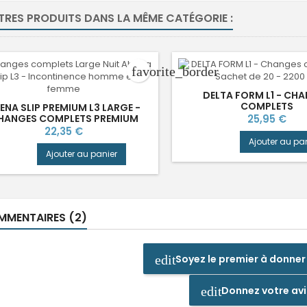
TRES PRODUITS DANS LA MÊME CATÉGORIE :
favorite_border
DELTA FORM L1 - CH
COMPLETS
ENA SLIP PREMIUM L3 LARGE -
Prix
HANGES COMPLETS PREMIUM
25,95 €
Prix
22,35 €
Ajouter au pa
Ajouter au panier
MENTAIRES (2)
Soyez le premier à donner
edit
Donnez votre avi
edit