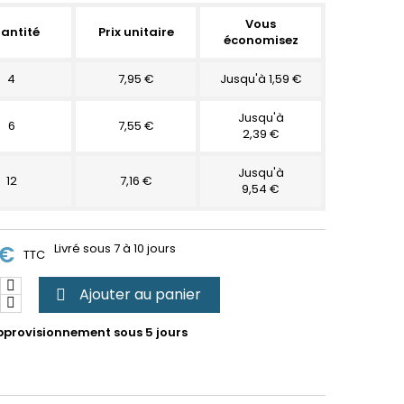
Vous
antité
Prix unitaire
économisez
4
7,95 €
Jusqu'à 1,59 €
Jusqu'à
6
7,55 €
2,39 €
Jusqu'à
12
7,16 €
9,54 €
 €
Livré sous 7 à 10 jours
TTC
Ajouter au panier

provisionnement sous 5 jours