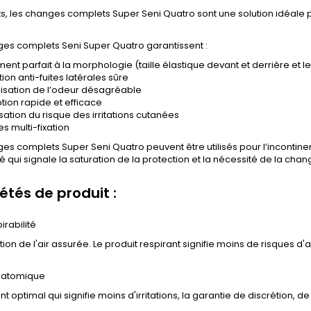
s, les changes complets Super Seni Quatro sont une solution idéale po
ges complets Seni Super Quatro garantissent :
ent parfait à la morphologie (taille élastique devant et derrière et l
ion anti-fuites latérales sûre
lisation de l’odeur désagréable
tion rapide et efficace
sation du risque des irritations cutanées
s multi-fixation
es complets Super Seni Quatro peuvent être utilisés pour l’incontinenc
é qui signale la saturation de la protection et la nécessité de la chan
étés de produit :
irabilité
ation de l'air assurée. Le produit respirant signifie moins de risques 
natomique
t optimal qui signifie moins d'irritations, la garantie de discrétion, 