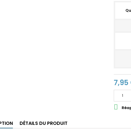
Qu
7,95

Réap
PTION
DÉTAILS DU PRODUIT