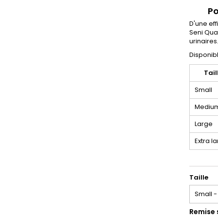
Po
D'une ef
Seni Quat
urinaires
Disponibl
Tail
Small
Mediu
Large
Extra l
Taille
Remise 