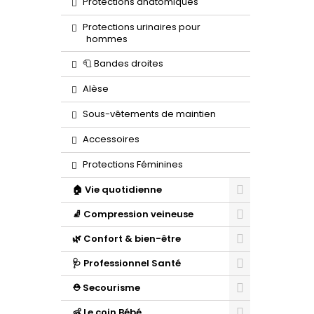
Protections anatomiques
Protections urinaires pour
hommes
🧻 Bandes droites
Alèse
Sous-vêtements de maintien
Accessoires
Protections Féminines
🏠 Vie quotidienne
🧦 Compression veineuse
🌿 Confort & bien-être
🩺 Professionnel Santé
⛑️ Secourisme
👶 Le coin Bébé