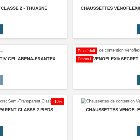
CLASSE 2 - THUASNE
CHAUSSETTES VENOFLEX® 
Prix réduit
TIV GEL ABENA-FRANTEX
BAS VENOFLEX® SECRET 
Promo !
-10%
ARENT CLASSE 2 PIEDS
CHAUSSETTES VENOFLEX