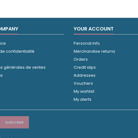
OMPANY
YOUR ACCOUNT
ice
Personal info
 de confidentialité
Merchandise returns
Orders
ns générales de ventes
Credit slips
us
Addresses
Vouchers
My wishlist
My alerts