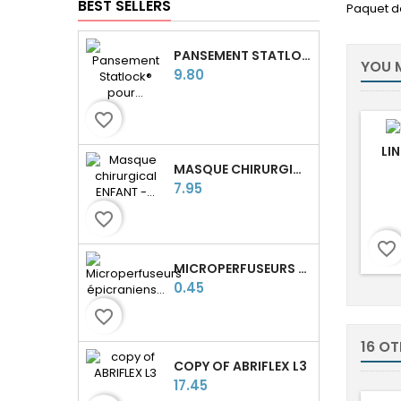
BEST SELLERS
Paquet de
PANSEMENT STATLOCK® POUR CATHÉTERS PICC LINE
YOU M
Price
9.80
favorite_border
LI
MASQUE CHIRURGICAL ENFANT - TYPE II - 3 PLIS - FABRIQUÉ EN FRANCE
Price
7.95
favorite_border
favorite_border
MICROPERFUSEURS ÉPICRANIENS SURFLO® TERUMO
Price
0.45
favorite_border
16 O
COPY OF ABRIFLEX L3
Price
17.45