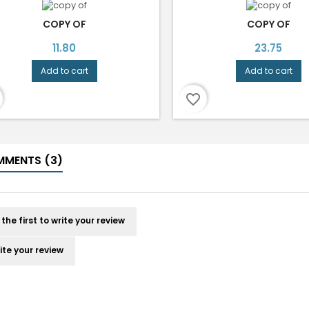
COPY OF
COPY OF
Price
Price
11.80
23.75
Add to cart
Add to cart
favorite_border
MENTS (3)
 the first to write your review
ite your review