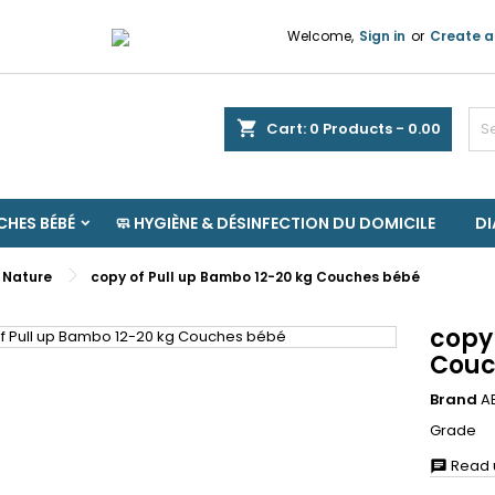
Welcome,
Sign in
or
Create a
shopping_cart
Cart:
0
Products - 0.00
HES BÉBÉ
🧼 HYGIÈNE & DÉSINFECTION DU DOMICILE
D
 Nature
copy of Pull up Bambo 12-20 kg Couches bébé
copy
Couc
Brand
A
Grade
Read u
chat