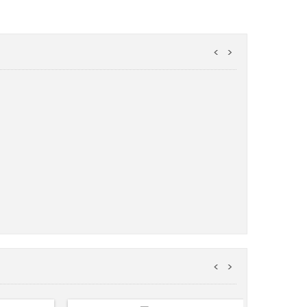
<
>
<
>