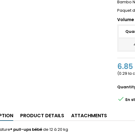
Bambo N
Paquet de
Volume 
Quan
6.85
(0.29 la
Quantit

En s
PTION
PRODUCT DETAILS
ATTACHMENTS
ature®
pull-ups bébé
de 12 à 20 kg