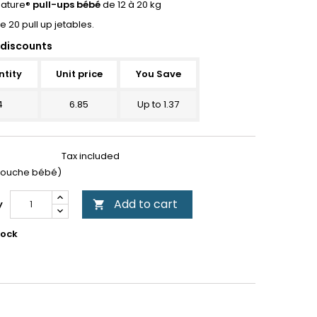
ature®
pull-ups bébé
de 12 à 20 kg
 20 pull up jetables.
discounts
tity
Unit price
You Save
4
6.85
Up to 1.37
Tax included
 couche bébé)
Add to cart
y

tock