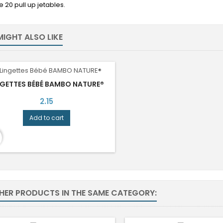
 20 pull up jetables.
IGHT ALSO LIKE
NGETTES BÉBÉ BAMBO NATURE®
Price
2.15
Add to cart
THER PRODUCTS IN THE SAME CATEGORY: