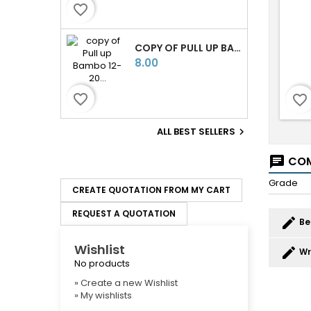
favorite_border
COPY OF PULL UP BAMBO 12-20 KG COUCHES BÉBÉ
Price
8.00
favorite_border
favorite_border
ALL BEST SELLERS

COM
chat
Grade
CREATE QUOTATION FROM MY CART
REQUEST A QUOTATION
edit
Be
Wishlist
edit
Wr
No products
» Create a new Wishlist
» My wishlists