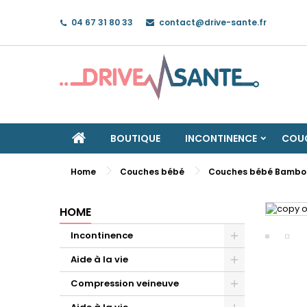
04 67 31 80 33
contact@drive-sante.fr
BOUTIQUE
INCONTINENCE
COUC
Home
Couches bébé
Couches bébé Bambo
HOME
Incontinence
Aide à la vie
Compression veineuve