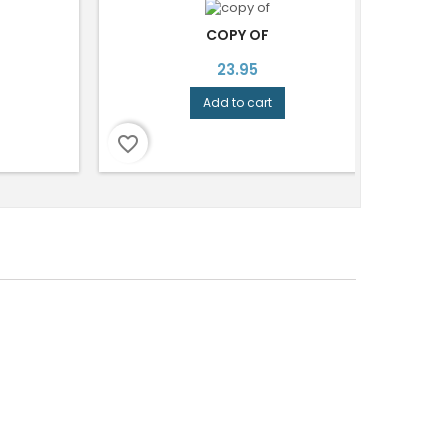
COPY OF
COPY
Price
23.95
Add to cart
favorite_border
favorite_border