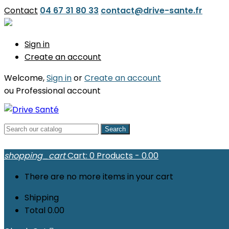
Contact
04 67 31 80 33
contact@drive-sante.fr
Sign in
Create an account
Welcome,
Sign in
or
Create an account
ou
Professional account
Search
shopping_cart
Cart:
0
Products - 0.00
There are no more items in your cart
Shipping
Total
0.00