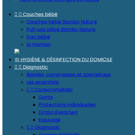


Couches bébé
Couches bébé Bambo Nature
Pull-ups bébé Bambo Nature
Soin bébé
la maman
🧼 HYGIÈNE & DÉSINFECTION DU DOMICILE


Diagnostic
Bandes, compresses et sparadraps
Les essentiels


Consommables
Gants
Protections individuelles
Draps d'examen
Essuyage


Diagnostic
Tension artérielle