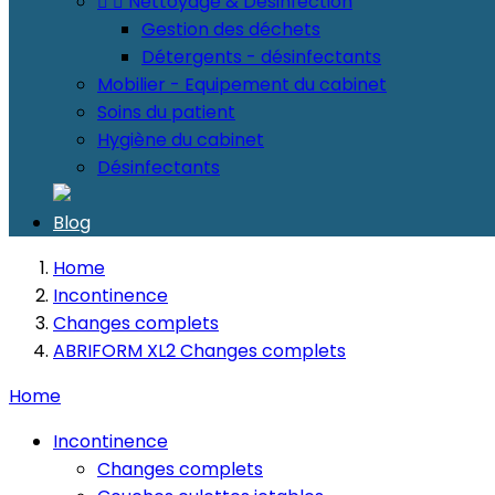


Nettoyage & Désinfection
Gestion des déchets
Détergents - désinfectants
Mobilier - Equipement du cabinet
Soins du patient
Hygiène du cabinet
Désinfectants
Blog
Home
Incontinence
Changes complets
ABRIFORM XL2 Changes complets
Home
Incontinence
Changes complets