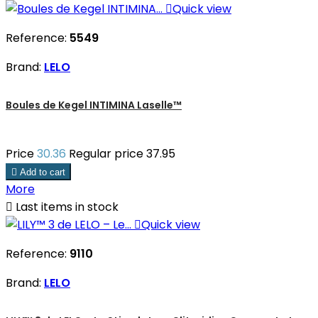

Quick view
Reference:
5549
Brand:
LELO
Boules de Kegel INTIMINA Laselle™
Price
30.36
Regular price
37.95

Add to cart
More

Last items in stock

Quick view
Reference:
9110
Brand:
LELO