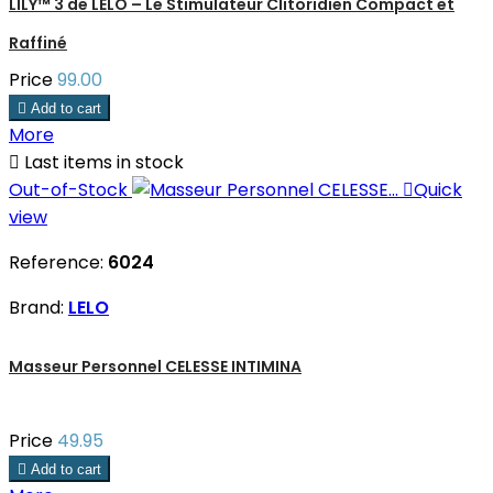
LILY™ 3 de LELO – Le Stimulateur Clitoridien Compact et
Raffiné
Price
99.00

Add to cart
More

Last items in stock
Out-of-Stock

Quick
view
Reference:
6024
Brand:
LELO
Masseur Personnel CELESSE INTIMINA
Price
49.95

Add to cart