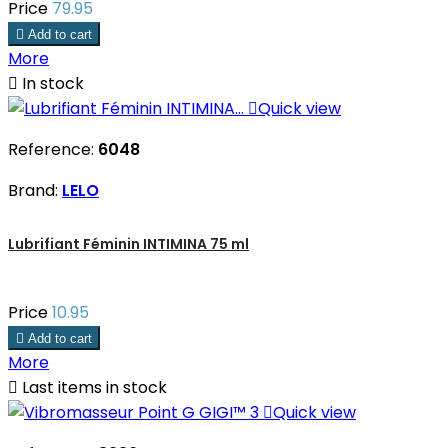
Price
79.95

Add to cart
More

In stock

Quick view
Reference:
6048
Brand:
LELO
Lubrifiant Féminin INTIMINA 75 ml
Price
10.95

Add to cart
More

Last items in stock

Quick view