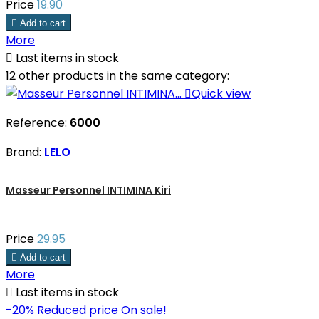
Price
19.90

Add to cart
More

Last items in stock
12 other products in the same category:

Quick view
Reference:
6000
Brand:
LELO
Masseur Personnel INTIMINA Kiri
Price
29.95

Add to cart
More

Last items in stock
-20%
Reduced price
On sale!