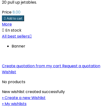
20 pull up jetables.
Price
8.00

Add to cart
More

En stock
All best sellers

Banner
Create quotation from my cart
Request a quotation
Wishlist
No products
New wishlist created successfully
» Create a new Wishlist
» My wishlists