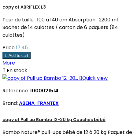
copy of ABRIFLEX L3
Tour de taille : 100 à 140 cm Absorption : 2200 ml
Sachet de 14 culottes / carton de 6 paquets (84
culottes)
Price
17.45

Add to cart
More

En stock

Quick view
Reference:
1000021514
Brand:
ABENA-FRANTEX
copy of Pull up Bambo 12-20 kg Couches bébé
Bambo Nature® pull-ups bébé de 12 à 20 kg Paquet de