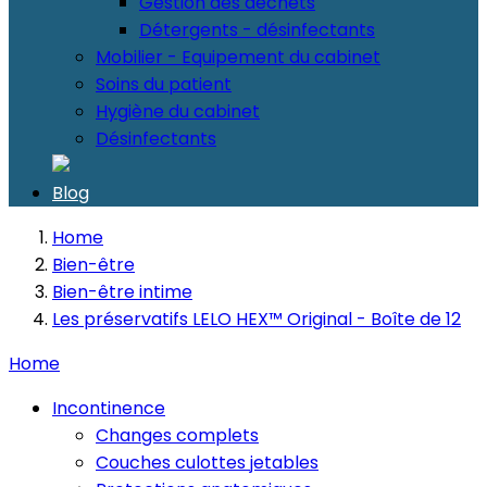
Gestion des déchets
Détergents - désinfectants
Mobilier - Equipement du cabinet
Soins du patient
Hygiène du cabinet
Désinfectants
Blog
Home
Bien-être
Bien-être intime
Les préservatifs LELO HEX™ Original - Boîte de 12
Home
Incontinence
Changes complets
Couches culottes jetables