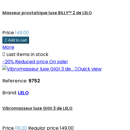
Masseur prostatique luxe BILLY™ 2 de LELO
Price
149.00

Add to cart
More

Last items in stock
-20%
Reduced price
On sale!

Quick view
Reference:
9752
Brand:
LELO
Vibromasseur luxe GIGI 3 de LELO
Price
119.20
Regular price
149.00