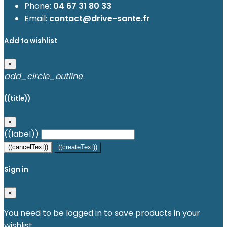
Phone:
04 67 31 80 33
Email:
contact@drive-sante.fr
Add to wishlist
×
add_circle_outline
((title))
×
((label))
((cancelText))
((createText))
Sign in
×
You need to be logged in to save products in your
wishlist.