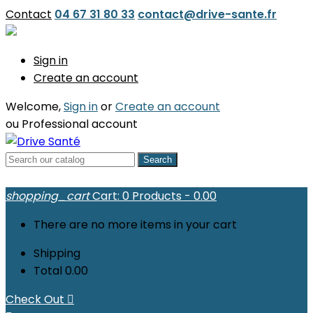
Contact
04 67 31 80 33
contact@drive-sante.fr
Sign in
Create an account
Welcome,
Sign in
or
Create an account
ou
Professional account
Search
shopping_cart
Cart:
0
Products - 0.00
There are no more items in your cart
Shipping
Total
0.00
Check Out
