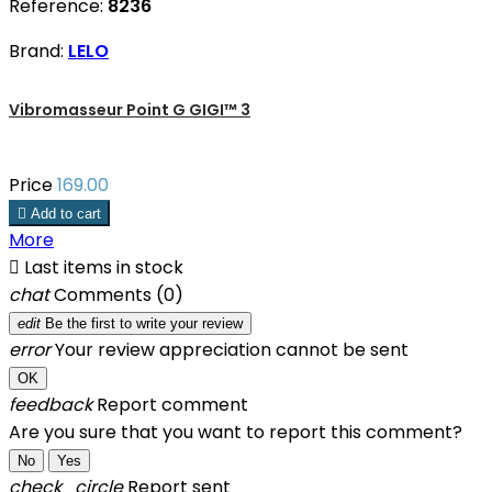
Reference:
8236
Brand:
LELO
Vibromasseur Point G GIGI™ 3
Price
169.00

Add to cart
More

Last items in stock
chat
Comments (0)
edit
Be the first to write your review
error
Your review appreciation cannot be sent
OK
feedback
Report comment
Are you sure that you want to report this comment?
No
Yes
check_circle
Report sent