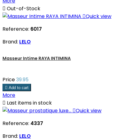
More

Out-of-Stock

Quick view
Reference:
6017
Brand:
LELO
Masseur Intime RAYA INTIMINA
Price
39.95

Add to cart
More

Last items in stock

Quick view
Reference:
4337
Brand:
LELO