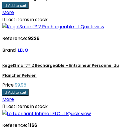

Add to cart
More

Last items in stock

Quick view
Reference:
9226
Brand:
LELO
KegelSmart™ 2 Rechargeable – Entraîneur Personnel du
Plancher Pelvien
Price
99.95

Add to cart
More

Last items in stock

Quick view
Reference:
1166