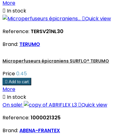
More

In stock

Quick view
Reference:
TERSV21NL30
Brand:
TERUMO
Microperfuseurs épicraniens SURFLO® TERUMO
Price
0.45

Add to cart
More

In stock
On sale!

Quick view
Reference:
1000021325
Brand:
ABENA-FRANTEX