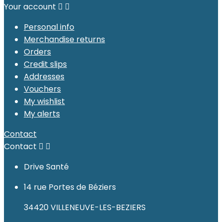
Your account


Personal info
Merchandise returns
Orders
Credit slips
Addresses
Vouchers
My wishlist
My alerts
Contact
Contact


Drive Santé
14 rue Portes de Béziers
34420 VILLENEUVE-LES-BEZIERS