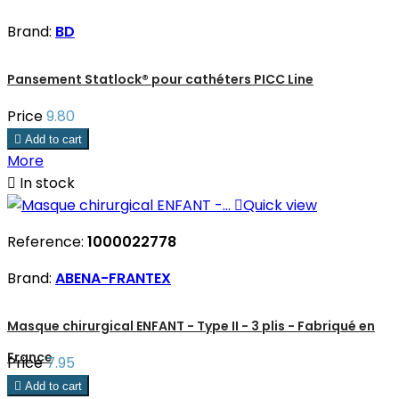
Brand:
BD
Pansement Statlock® pour cathéters PICC Line
Price
9.80

Add to cart
More

In stock

Quick view
Reference:
1000022778
Brand:
ABENA-FRANTEX
Masque chirurgical ENFANT - Type II - 3 plis - Fabriqué en
France
Price
7.95

Add to cart