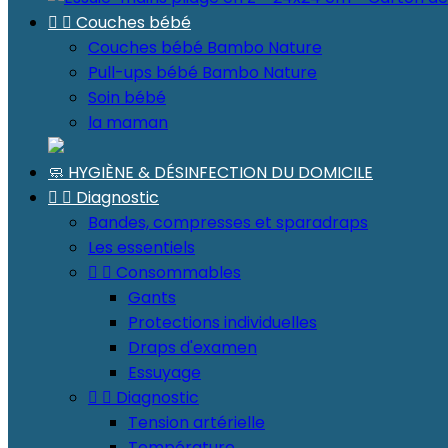


Couches bébé
Couches bébé Bambo Nature
Pull-ups bébé Bambo Nature
Soin bébé
la maman
🧼 HYGIÈNE & DÉSINFECTION DU DOMICILE


Diagnostic
Bandes, compresses et sparadraps
Les essentiels


Consommables
Gants
Protections individuelles
Draps d'examen
Essuyage


Diagnostic
Tension artérielle
Température