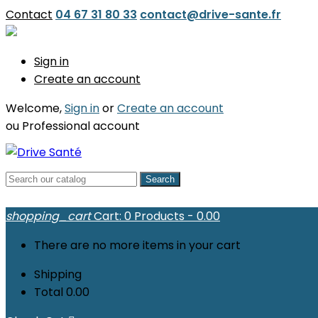
Contact
04 67 31 80 33
contact@drive-sante.fr
Sign in
Create an account
Welcome,
Sign in
or
Create an account
ou
Professional account
Search
shopping_cart
Cart:
0
Products - 0.00
There are no more items in your cart
Shipping
Total
0.00