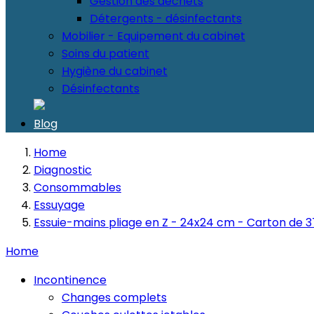
Gestion des déchets
Détergents - désinfectants
Mobilier - Equipement du cabinet
Soins du patient
Hygiène du cabinet
Désinfectants
Blog
Home
Diagnostic
Consommables
Essuyage
Essuie-mains pliage en Z - 24x24 cm - Carton de 
Home
Incontinence
Changes complets