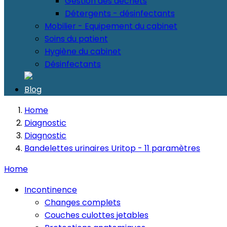
Gestion des déchets
Détergents - désinfectants
Mobilier - Equipement du cabinet
Soins du patient
Hygiène du cabinet
Désinfectants
Blog
Home
Diagnostic
Diagnostic
Bandelettes urinaires Uritop - 11 paramètres
Home
Incontinence
Changes complets
Couches culottes jetables