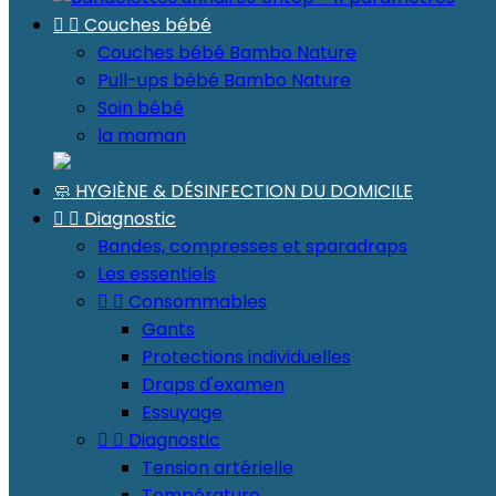


Couches bébé
Couches bébé Bambo Nature
Pull-ups bébé Bambo Nature
Soin bébé
la maman
🧼 HYGIÈNE & DÉSINFECTION DU DOMICILE


Diagnostic
Bandes, compresses et sparadraps
Les essentiels


Consommables
Gants
Protections individuelles
Draps d'examen
Essuyage


Diagnostic
Tension artérielle
Température