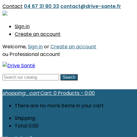
Contact
04 67 31 80 33
contact@drive-sante.fr
Sign in
Create an account
Welcome,
Sign in
or
Create an account
ou
Professional account
Search
shopping_cart
Cart:
0
Products - 0.00
There are no more items in your cart
Shipping
Total
0.00